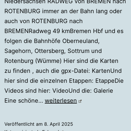
Niedersachsen RADWEG von BREMEN nach
ROTENBURG immer an der Bahn lang oder
auch von ROTENBURG nach
BREMENRadweg 49 kmBremen Hbf und es
folgen die Bahnhöfe Oberneuland,
Sagehorn, Ottersberg, Sottrum und
Rotenburg (Wümme) Hier sind die Karten
zu finden , auch die gpx-Datei: KartenUnd
hier sind die einzelnen Etappen: EtappeDie
Videos sind hier: VideoUnd die: Galerie
Fahrrad
Eine schöne…
weiterlesen
BREMEN
↔
Veröffentlicht am
8. April 2025
ROTENBURG