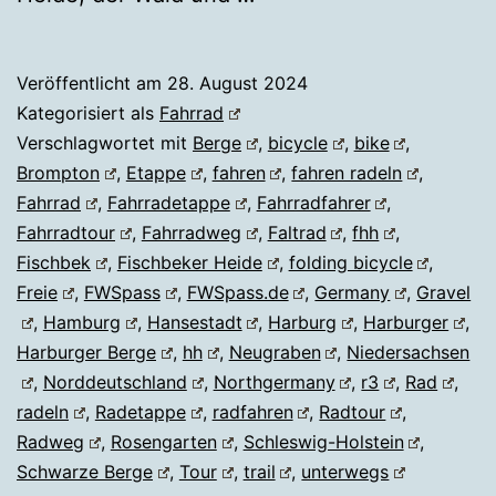
Veröffentlicht am
28. August 2024
Kategorisiert als
Fahrrad
Verschlagwortet mit
Berge
,
bicycle
,
bike
,
Brompton
,
Etappe
,
fahren
,
fahren radeln
,
Fahrrad
,
Fahrradetappe
,
Fahrradfahrer
,
Fahrradtour
,
Fahrradweg
,
Faltrad
,
fhh
,
Fischbek
,
Fischbeker Heide
,
folding bicycle
,
Freie
,
FWSpass
,
FWSpass.de
,
Germany
,
Gravel
,
Hamburg
,
Hansestadt
,
Harburg
,
Harburger
,
Harburger Berge
,
hh
,
Neugraben
,
Niedersachsen
,
Norddeutschland
,
Northgermany
,
r3
,
Rad
,
radeln
,
Radetappe
,
radfahren
,
Radtour
,
Radweg
,
Rosengarten
,
Schleswig-Holstein
,
Schwarze Berge
,
Tour
,
trail
,
unterwegs