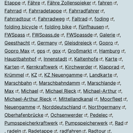
Etappe
,
Fähre
,
Fähre Zollenspieker
,
fahren
,
Fahrrad
,
Fahrradetappe
,
Fahrradfahrer
,
Fahrradtour
,
Fahrradweg
,
Faltrad
,
foding
,
folding bicycle
,
folding bike
,
Fünfhausen
,
FWSpass
,
FWSpass.de
,
FWSpassde
,
Galerie
,
Geesthacht
,
Germany
,
Gleisdreieck
,
Gopro
,
Gopro Max
,
gps
,
gpx
,
Großmarkt
,
Hamburg
,
Hauptbahnhof
,
Innenstadt
,
Kaltenhofe
,
Karte
,
Karten
,
Kernkraftwerk
,
Kirchwerder
,
Klapprad
,
Krümmel
,
KZ
,
KZ Neuengamme
,
Landkarte
,
Marschbahn
,
Marschbahndamm
,
Marschlande
,
Max
,
Michael
,
Michael Rieck
,
Michael-Arthur
,
Michael-Arthur Rieck
,
Mittellandkanal
,
Moorfleet
,
Neuengamme
,
Norddeutschland
,
Northgermany
,
Oberhafenbrücke
,
Ochsenwerder
,
Pedelec
,
Pumpspeicherkraftwerk
,
Pumpspeicherwerk
,
Rad
,
radeln
,
Radetappe
,
radfahren
,
Radtour
,