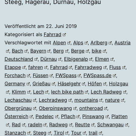
Steeg, Hägerau, Dürnau, Holzgau
Veröffentlicht am
22. Juni 2019
Kategorisiert als
Fahrrad
Verschlagwortet mit
Alpen
,
Alps
,
Arlberg
,
Austria
,
Bach
,
Bayern
,
Berg
,
Berge
,
bike
,
Deutschland
,
Dürnau
,
Elbigenalp
,
Elmen
,
Etappe
,
fahren
,
Fahrrad
,
Fahrradweg
,
Fluss
,
Forchach
,
Füssen
,
FWSpass
,
FWSpass.de
,
Germany
,
Grießau
,
Häselgehr
,
Höfen
,
Holzgau
,
Klimm
,
Lech
,
lech bike path
,
Lech Radweg
,
Lechaschau
,
Lechradweg
,
mountains
,
nature
,
Obergrünau
,
Oberpinswang
,
ontheroad
,
Österreich
,
Pedelec
,
Pflach
,
Pinswang
,
Platten
,
Rad
,
radeln
,
Radweg
,
Reutte
,
Schwangau
,
Stanzach
,
Steeg
,
Tirol
,
Tour
,
trail
,