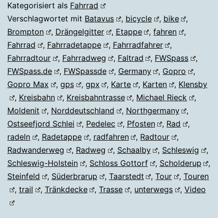
Kategorisiert als
Fahrrad
Verschlagwortet mit
Batavus
,
bicycle
,
bike
,
Brompton
,
Drängelgitter
,
Etappe
,
fahren
,
Fahrrad
,
Fahrradetappe
,
Fahrradfahrer
,
Fahrradtour
,
Fahrradweg
,
Faltrad
,
FWSpass
,
FWSpass.de
,
FWSpassde
,
Germany
,
Gopro
,
Gopro Max
,
gps
,
gpx
,
Karte
,
Karten
,
Klensby
,
Kreisbahn
,
Kreisbahntrasse
,
Michael Rieck
,
Moldenit
,
Norddeutschland
,
Northgermany
,
Ostseefjord Schlei
,
Pedelec
,
Pfosten
,
Rad
,
radeln
,
Radetappe
,
radfahren
,
Radtour
,
Radwanderweg
,
Radweg
,
Schaalby
,
Schleswig
,
Schleswig-Holstein
,
Schloss Gottorf
,
Scholderup
,
Steinfeld
,
Süderbrarup
,
Taarstedt
,
Tour
,
Touren
,
trail
,
Tränkdecke
,
Trasse
,
unterwegs
,
Video