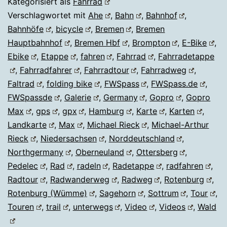
Kategorisiert als
Fahrrad
an
Verschlagwortet mit
Ahe
,
Bahn
,
Bahnhof
,
Bahnhöfe
,
bicycle
,
Bremen
,
Bremen
der
Hauptbahnhof
,
Bremen Hbf
,
Brompton
,
E-Bike
,
Bahn
Ebike
,
Etappe
,
fahren
,
Fahrrad
,
Fahrradetappe
lang
,
Fahrradfahrer
,
Fahrradtour
,
Fahrradweg
,
Faltrad
,
folding bike
,
FWSpass
,
FWSpass.de
,
FWSpassde
,
Galerie
,
Germany
,
Gopro
,
Gopro
Max
,
gps
,
gpx
,
Hamburg
,
Karte
,
Karten
,
Landkarte
,
Max
,
Michael Rieck
,
Michael-Arthur
Rieck
,
Niedersachsen
,
Norddeutschland
,
Northgermany
,
Oberneuland
,
Ottersberg
,
Pedelec
,
Rad
,
radeln
,
Radetappe
,
radfahren
,
Radtour
,
Radwanderweg
,
Radweg
,
Rotenburg
,
Rotenburg (Wümme)
,
Sagehorn
,
Sottrum
,
Tour
,
Touren
,
trail
,
unterwegs
,
Video
,
Videos
,
Wald