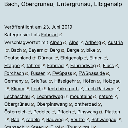
Bach, Obergrünau, Untergrünau, Elbigenalp
Veröffentlicht am
23. Juni 2019
Kategorisiert als
Fahrrad
Verschlagwortet mit
Alpen
,
Alps
,
Arlberg
,
Austria
,
Bach
,
Bayern
,
Berg
,
Berge
,
bike
,
Deutschland
,
Dürnau
,
Elbigenalp
,
Elmen
,
Etappe
,
fahren
,
Fahrrad
,
Fahrradweg
,
Fluss
,
Forchach
,
Füssen
,
FWSpass
,
FWSpass.de
,
Germany
,
Grießau
,
Häselgehr
,
Höfen
,
Holzgau
,
Klimm
,
Lech
,
lech bike path
,
Lech Radweg
,
Lechaschau
,
Lechradweg
,
mountains
,
nature
,
Obergrünau
,
Oberpinswang
,
ontheroad
,
Österreich
,
Pedelec
,
Pflach
,
Pinswang
,
Platten
,
Rad
,
radeln
,
Radweg
,
Reutte
,
Schwangau
,
Stanzach
,
Steeg
,
Tirol
,
Tour
,
trail
,