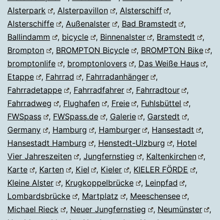
Alsterpark
,
Alsterpavillon
,
Alsterschiff
,
Alsterschiffe
,
Außenalster
,
Bad Bramstedt
,
Ballindamm
,
bicycle
,
Binnenalster
,
Bramstedt
,
Brompton
,
BROMPTON Bicycle
,
BROMPTON Bike
,
bromptonlife
,
bromptonlovers
,
Das Weiße Haus
,
Etappe
,
Fahrrad
,
Fahrradanhänger
,
Fahrradetappe
,
Fahrradfahrer
,
Fahrradtour
,
Fahrradweg
,
Flughafen
,
Freie
,
Fuhlsbüttel
,
FWSpass
,
FWSpass.de
,
Galerie
,
Garstedt
,
Germany
,
Hamburg
,
Hamburger
,
Hansestadt
,
Hansestadt Hamburg
,
Henstedt-Ulzburg
,
Hotel
Vier Jahreszeiten
,
Jungfernstieg
,
Kaltenkirchen
,
Karte
,
Karten
,
Kiel
,
Kieler
,
KIELER FÖRDE
,
Kleine Alster
,
Krugkoppelbrücke
,
Leinpfad
,
Lombardsbrücke
,
Martplatz
,
Meeschensee
,
Michael Rieck
,
Neuer Jungfernstieg
,
Neumünster
,