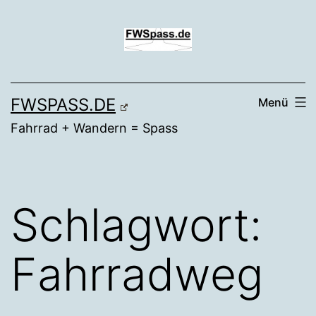
Zum
Inhalt
springen
FWSPASS.DE
Menü
Fahrrad + Wandern = Spass
Schlagwort:
Fahrradweg