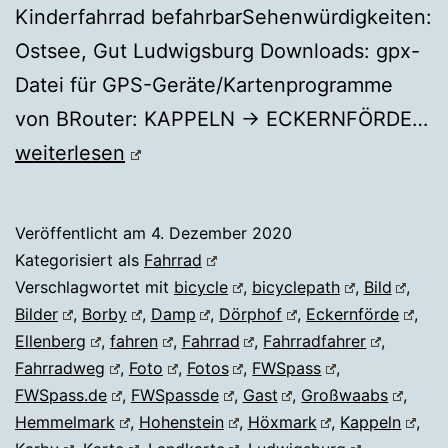
Kinderfahrrad befahrbarSehenwürdigkeiten:
Ostsee, Gut Ludwigsburg Downloads: gpx-
Datei für GPS-Geräte/Kartenprogramme
von BRouter: KAPPELN → ECKERNFÖRDE…
KAPPELN
weiterlesen
–
ECKERNFÖRDE
Veröffentlicht am
4. Dezember 2020
via
Kategorisiert als
Fahrrad
Damp
Verschlagwortet mit
bicycle
,
bicyclepath
,
Bild
,
Bilder
,
Borby
,
Damp
,
Dörphof
,
Eckernförde
,
Ellenberg
,
fahren
,
Fahrrad
,
Fahrradfahrer
,
Fahrradweg
,
Foto
,
Fotos
,
FWSpass
,
FWSpass.de
,
FWSpassde
,
Gast
,
Großwaabs
,
Hemmelmark
,
Hohenstein
,
Höxmark
,
Kappeln
,