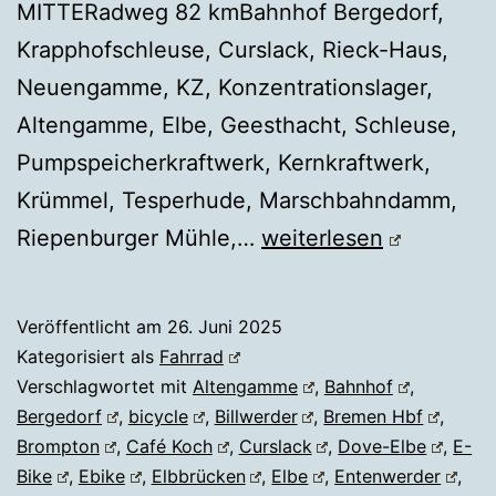
MITTERadweg 82 kmBahnhof Bergedorf,
Krapphofschleuse, Curslack, Rieck-Haus,
Neuengamme, KZ, Konzentrationslager,
Altengamme, Elbe, Geesthacht, Schleuse,
Pumpspeicherkraftwerk, Kernkraftwerk,
Krümmel, Tesperhude, Marschbahndamm,
Fahrrad
Riepenburger Mühle,…
weiterlesen
Hamburg
Vier-
Veröffentlicht am
26. Juni 2025
und
Kategorisiert als
Fahrrad
Marschlande
Verschlagwortet mit
Altengamme
,
Bahnhof
,
Bergedorf
,
bicycle
,
Billwerder
,
Bremen Hbf
,
Brompton
,
Café Koch
,
Curslack
,
Dove-Elbe
,
E-
Bike
,
Ebike
,
Elbbrücken
,
Elbe
,
Entenwerder
,