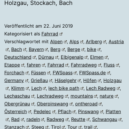
Holzgau, Stockach, Bach
Veröffentlicht am
22. Juni 2019
Kategorisiert als
Fahrrad
Verschlagwortet mit
Alpen
,
Alps
,
Arlberg
,
Austria
,
Bach
,
Bayern
,
Berg
,
Berge
,
bike
,
Deutschland
,
Dürnau
,
Elbigenalp
,
Elmen
,
Etappe
,
fahren
,
Fahrrad
,
Fahrradweg
,
Fluss
,
Forchach
,
Füssen
,
FWSpass
,
FWSpass.de
,
Germany
,
Grießau
,
Häselgehr
,
Höfen
,
Holzgau
,
Klimm
,
Lech
,
lech bike path
,
Lech Radweg
,
Lechaschau
,
Lechradweg
,
mountains
,
nature
,
Obergrünau
,
Oberpinswang
,
ontheroad
,
Österreich
,
Pedelec
,
Pflach
,
Pinswang
,
Platten
,
Rad
,
radeln
,
Radweg
,
Reutte
,
Schwangau
,
Stanzach
,
Steeg
,
Tirol
,
Tour
,
trail
,