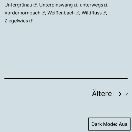
Untergrünau
,
Unterpinswang
,
unterwegs
,
Vorderhornbach
,
Weißenbach
,
Wildfluss
,
Ziegelwies
Seitennummerierung
Ältere
der
Beiträge
Dark Mode: