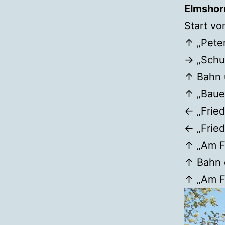
Elmshor
Start vo
↑ „Peter
→ „Schu
↑ Bahn 
↑ „Baue
← „Fried
← „Fried
↑ „Am F
↑ Bahn 
↑ „Am F