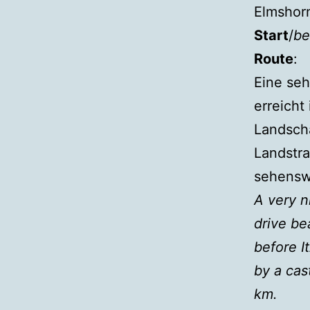
Elmshorn
Start
/
be
Route
:
Eine seh
erreicht
Landscha
Landstra
sehenswe
A very n
drive be
before I
by a cas
km.