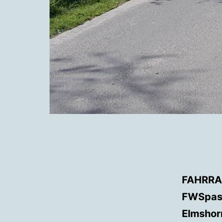
FAHRR
FWSpass
Elmshor