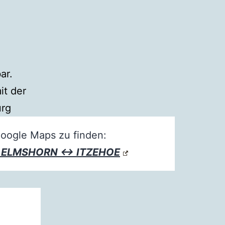
ar.
it der
urg
Google Maps zu finden:
s ELMSHORN ↔ ITZEHOE