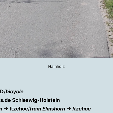
Hainholz
AD
/
bicycle
.de Schleswig-Holstein
n → Itzehoe
/
from Elmshorn → Itzehoe