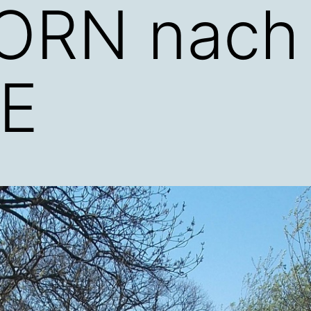
ORN nach
E