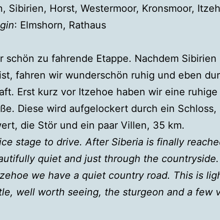
, Sibirien, Horst, Westermoor, Kronsmoor, Itze
gin
: Elmshorn, Rathaus
r schön zu fahrende Etappe. Nachdem Sibirien 
 ist, fahren wir wunderschön ruhig und eben du
ft. Erst kurz vor Itzehoe haben wir eine ruhige
ße. Diese wird aufgelockert durch ein Schloss,
rt, die Stör und ein paar Villen, 35 km.
ice stage to drive. After Siberia is finally reach
autifully quiet and just through the countryside.
tzehoe we have a quiet country road. This is li
tle, well worth seeing, the sturgeon and a few v