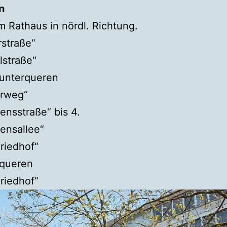
n
m Rathaus in nördl. Richtung.
straße“
lstraße“
unterqueren
rweg“
ensstraße“ bis 4.
ensallee“
riedhof“
queren
riedhof“