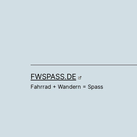
Zum
Inhalt
springen
FWSPASS.DE
Fahrrad + Wandern = Spass