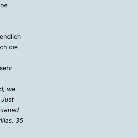
hoe
endlich
rch die
 sehr
ed, we
 Just
ghtened
illas, 35