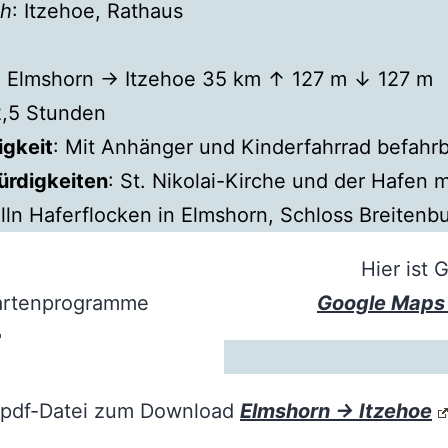
sh
: Itzehoe, Rathaus
: Elmshorn → Itzehoe 35 km ↑ 127 m ↓ 127 m
2,5 Stunden
igkeit
: Mit Anhänger und Kinderfahrrad befahrb
rdigkeiten
: St. Nikolai-Kirche und der Hafen m
lln Haferflocken in Elmshorn, Schloss Breitenb
Hier ist 
Kartenprogramme
Google Map
pdf-Datei zum Download
Elmshorn → Itzehoe