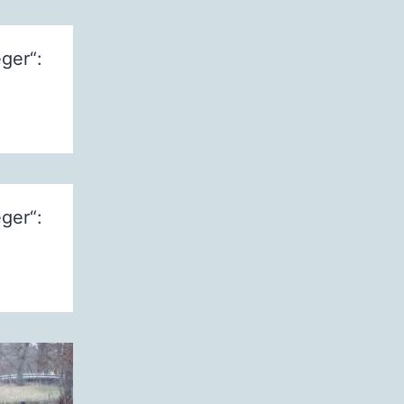
ger“:
ger“: