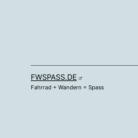
Zum
Inhalt
springen
FWSPASS.DE
Fahrrad + Wandern = Spass