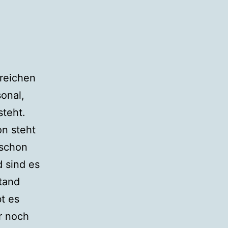
rreichen
onal,
steht.
n steht
 schon
d sind es
Stand
bt es
r noch