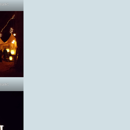
markt
markt