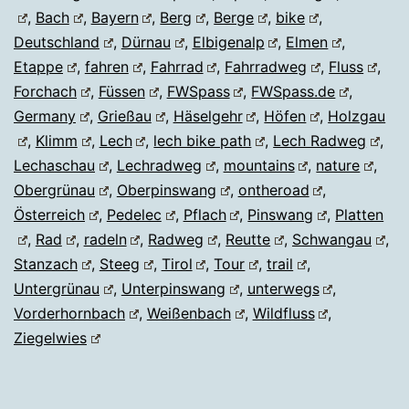
,
Bach
,
Bayern
,
Berg
,
Berge
,
bike
,
Deutschland
,
Dürnau
,
Elbigenalp
,
Elmen
,
Etappe
,
fahren
,
Fahrrad
,
Fahrradweg
,
Fluss
,
Forchach
,
Füssen
,
FWSpass
,
FWSpass.de
,
Germany
,
Grießau
,
Häselgehr
,
Höfen
,
Holzgau
,
Klimm
,
Lech
,
lech bike path
,
Lech Radweg
,
Lechaschau
,
Lechradweg
,
mountains
,
nature
,
Obergrünau
,
Oberpinswang
,
ontheroad
,
Österreich
,
Pedelec
,
Pflach
,
Pinswang
,
Platten
,
Rad
,
radeln
,
Radweg
,
Reutte
,
Schwangau
,
Stanzach
,
Steeg
,
Tirol
,
Tour
,
trail
,
Untergrünau
,
Unterpinswang
,
unterwegs
,
Vorderhornbach
,
Weißenbach
,
Wildfluss
,
Ziegelwies