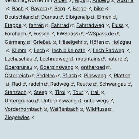
Verschlagwortet mit
Alpen
,
Alps
,
Arlberg
,
Austria
,
Bach
,
Bayern
,
Berg
,
Berge
,
bike
,
Deutschland
,
Dürnau
,
Elbigenalp
,
Elmen
,
Etappe
,
fahren
,
Fahrrad
,
Fahrradweg
,
Fluss
,
Forchach
,
Füssen
,
FWSpass
,
FWSpass.de
,
Germany
,
Grießau
,
Häselgehr
,
Höfen
,
Holzgau
,
Klimm
,
Lech
,
lech bike path
,
Lech Radweg
,
Lechaschau
,
Lechradweg
,
mountains
,
nature
,
Obergrünau
,
Oberpinswang
,
ontheroad
,
Österreich
,
Pedelec
,
Pflach
,
Pinswang
,
Platten
,
Rad
,
radeln
,
Radweg
,
Reutte
,
Schwangau
,
Stanzach
,
Steeg
,
Tirol
,
Tour
,
trail
,
Untergrünau
,
Unterpinswang
,
unterwegs
,
Vorderhornbach
,
Weißenbach
,
Wildfluss
,
Ziegelwies