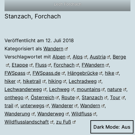
Lech Forchach
Stanzach, Forchach
Veröffentlicht am
12. Juli 2018
Kategorisiert als
Wandern
Verschlagwortet mit
Alpen
,
Alps
,
Austria
,
Berge
,
Etappe
,
Fluss
,
Forchach
,
FWandern
,
FWSpass
,
FWSpass.de
,
Hängebrücke
,
hike
,
hiker
,
hiketrail
,
hiking
,
Lechradweg
,
Lechwanderweg
,
Lechweg
,
mountains
,
nature
,
onthego
,
Österreich
,
Route
,
Stanzach
,
Tour
,
trail
,
unterwegs
,
Wanderer
,
Wandern
,
Wanderung
,
Wanderweg
,
Wildfluss
,
Wildflusslandschaft
,
zu Fuß
Dark Mode: