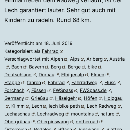
einmal neben dem Radweg verläuft, ist der
Lech garantiert lauter. Sehr gut auch mit
Kindern zu radeln. Rund 68 km.
Veröffentlicht am
18. Juni 2019
Kategorisiert als
Fahrrad
Verschlagwortet mit
Alpen
,
Alps
,
Arlberg
,
Austria
,
Bach
,
Bayern
,
Berg
,
Berge
,
bike
,
Deutschland
,
Dürnau
,
Elbigenalp
,
Elmen
,
Etappe
,
fahren
,
Fahrrad
,
Fahrradweg
,
Fluss
,
Forchach
,
Füssen
,
FWSpass
,
FWSpass.de
,
Germany
,
Grießau
,
Häselgehr
,
Höfen
,
Holzgau
,
Klimm
,
Lech
,
lech bike path
,
Lech Radweg
,
Lechaschau
,
Lechradweg
,
mountains
,
nature
,
Obergrünau
,
Oberpinswang
,
ontheroad
,
Österreich
,
Pedelec
,
Pflach
,
Pinswang
,
Platten