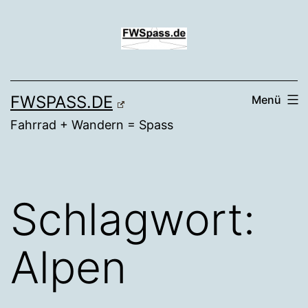
Zum
Inhalt
springen
FWSPASS.DE
Menü
Fahrrad + Wandern = Spass
Schlagwort:
Alpen