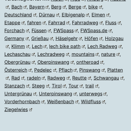
,
Bach
,
Bayern
,
Berg
,
Berge
,
bike
,
Deutschland
,
Dürnau
,
Elbigenalp
,
Elmen
,
Etappe
,
fahren
,
Fahrrad
,
Fahrradweg
,
Fluss
,
Forchach
,
Füssen
,
FWSpass
,
FWSpass.de
,
Germany
,
Grießau
,
Häselgehr
,
Höfen
,
Holzgau
,
Klimm
,
Lech
,
lech bike path
,
Lech Radweg
,
Lechaschau
,
Lechradweg
,
mountains
,
nature
,
Obergrünau
,
Oberpinswang
,
ontheroad
,
Österreich
,
Pedelec
,
Pflach
,
Pinswang
,
Platten
,
Rad
,
radeln
,
Radweg
,
Reutte
,
Schwangau
,
Stanzach
,
Steeg
,
Tirol
,
Tour
,
trail
,
Untergrünau
,
Unterpinswang
,
unterwegs
,
Vorderhornbach
,
Weißenbach
,
Wildfluss
,
Ziegelwies