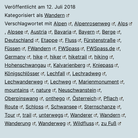
Veröffentlicht am
12. Juli 2018
Kategorisiert als
Wandern
Verschlagwortet mit
Alpen
,
Alpenrosenweg
,
Alps
,
Alpsee
,
Austria
,
Bavaria
,
Bayern
,
Berge
,
Deutschland
,
Etappe
,
Fluss
,
Fürstenstraße
,
Füssen
,
FWandern
,
FWSpass
,
FWSpass.de
,
Germany
,
hike
,
hiker
,
hiketrail
,
hiking
,
Hohenschwangau
,
Kalvarienberg
,
Kniepass
,
Königschlösser
,
Lechfall
,
Lechradweg
,
Lechwanderweg
,
Lechweg
,
Marienmonument
,
mountains
,
nature
,
Neuschwanstein
,
Oberpinswang
,
onthego
,
Österreich
,
Pflach
,
Route
,
Schloss
,
Schwansee
,
Sternschanze
,
Tour
,
trail
,
unterwegs
,
Wanderer
,
Wandern
,
Wanderung
,
Wanderweg
,
Wildfluss
,
zu Fuß