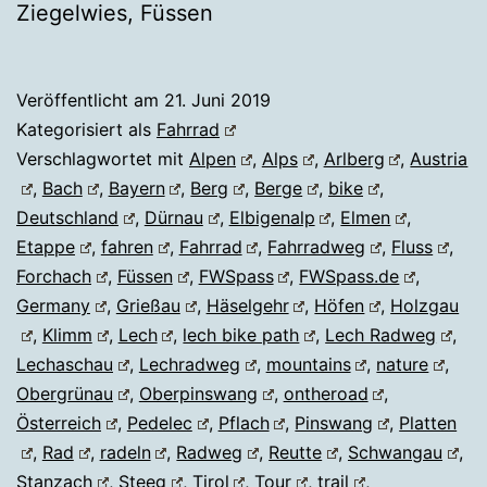
Ziegelwies, Füssen
Veröffentlicht am
21. Juni 2019
Kategorisiert als
Fahrrad
Verschlagwortet mit
Alpen
,
Alps
,
Arlberg
,
Austria
,
Bach
,
Bayern
,
Berg
,
Berge
,
bike
,
Deutschland
,
Dürnau
,
Elbigenalp
,
Elmen
,
Etappe
,
fahren
,
Fahrrad
,
Fahrradweg
,
Fluss
,
Forchach
,
Füssen
,
FWSpass
,
FWSpass.de
,
Germany
,
Grießau
,
Häselgehr
,
Höfen
,
Holzgau
,
Klimm
,
Lech
,
lech bike path
,
Lech Radweg
,
Lechaschau
,
Lechradweg
,
mountains
,
nature
,
Obergrünau
,
Oberpinswang
,
ontheroad
,
Österreich
,
Pedelec
,
Pflach
,
Pinswang
,
Platten
,
Rad
,
radeln
,
Radweg
,
Reutte
,
Schwangau
,
Stanzach
,
Steeg
,
Tirol
,
Tour
,
trail
,