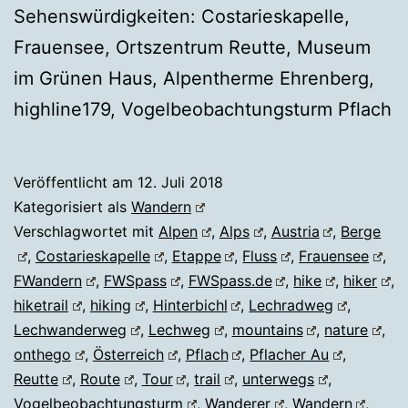
Sehenswürdigkeiten: Costarieskapelle,
Frauensee, Ortszentrum Reutte, Museum
im Grünen Haus, Alpentherme Ehrenberg,
highline179, Vogelbeobachtungsturm Pflach
Veröffentlicht am
12. Juli 2018
Kategorisiert als
Wandern
Verschlagwortet mit
Alpen
,
Alps
,
Austria
,
Berge
,
Costarieskapelle
,
Etappe
,
Fluss
,
Frauensee
,
FWandern
,
FWSpass
,
FWSpass.de
,
hike
,
hiker
,
hiketrail
,
hiking
,
Hinterbichl
,
Lechradweg
,
Lechwanderweg
,
Lechweg
,
mountains
,
nature
,
onthego
,
Österreich
,
Pflach
,
Pflacher Au
,
Reutte
,
Route
,
Tour
,
trail
,
unterwegs
,
Vogelbeobachtungsturm
,
Wanderer
,
Wandern
,