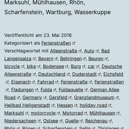
Marksuhl, Mühlhausen, Rhön,
Scharfenstein, Wartburg, Wasserkuppe
Veröffentlicht am
23. Mai 2018
Kategorisiert als
Ferienstraßen
Verschlagwortet mit
Alleenstraße
,
Auto
,
Bad
Langensalza
,
Bayern
,
Behringen
,
Beuren
,
bicycle
,
bike
,
Bodensee
,
Burg
,
car
,
Deutsche
Alleenstraße
,
Deutschland
,
Duderstadt
,
Eichsfeld
,
Eisenach
,
Fahrrad
,
Ferienstraße
,
Ferienstraßen
,
Fladungen
,
Fulda
,
Fuldaquelle
,
German Allee
Road
,
Germany
,
Gersfeld
,
Grenzlandmuseum
,
Heilbad Heligenstadt
,
Hessen
,
holiday road
,
Marksuhl
,
motorcycle
,
Motorrad
,
Mühlhausen
,
Niedersachsen
,
Ostsee
,
Quelle
,
Reichenau
,
Rhön
,
Rügen
,
Scharfenstein
,
Sellin
,
Thüringen
,