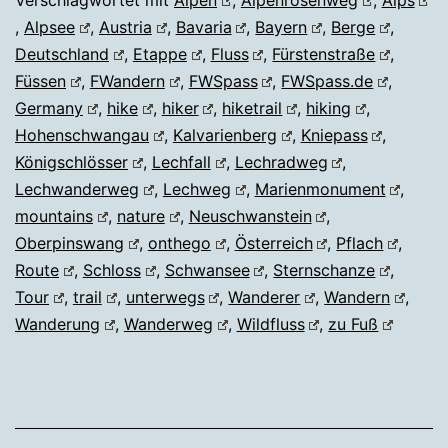
,
Alpsee
,
Austria
,
Bavaria
,
Bayern
,
Berge
,
Deutschland
,
Etappe
,
Fluss
,
Fürstenstraße
,
Füssen
,
FWandern
,
FWSpass
,
FWSpass.de
,
Germany
,
hike
,
hiker
,
hiketrail
,
hiking
,
Hohenschwangau
,
Kalvarienberg
,
Kniepass
,
Königschlösser
,
Lechfall
,
Lechradweg
,
Lechwanderweg
,
Lechweg
,
Marienmonument
,
mountains
,
nature
,
Neuschwanstein
,
Oberpinswang
,
onthego
,
Österreich
,
Pflach
,
Route
,
Schloss
,
Schwansee
,
Sternschanze
,
Tour
,
trail
,
unterwegs
,
Wanderer
,
Wandern
,
Wanderung
,
Wanderweg
,
Wildfluss
,
zu Fuß