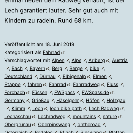
einmal neben dem Radweg verläuft, ist der
Lech garantiert lauter. Sehr gut auch mit
Kindern zu radeln. Rund 68 km.
Veröffentlicht am
18. Juni 2019
Kategorisiert als
Fahrrad
Verschlagwortet mit
Alpen
,
Alps
,
Arlberg
,
Austria
,
Bach
,
Bayern
,
Berg
,
Berge
,
bike
,
Deutschland
,
Dürnau
,
Elbigenalp
,
Elmen
,
Etappe
,
fahren
,
Fahrrad
,
Fahrradweg
,
Fluss
,
Forchach
,
Füssen
,
FWSpass
,
FWSpass.de
,
Germany
,
Grießau
,
Häselgehr
,
Höfen
,
Holzgau
,
Klimm
,
Lech
,
lech bike path
,
Lech Radweg
,
Lechaschau
,
Lechradweg
,
mountains
,
nature
,
Obergrünau
,
Oberpinswang
,
ontheroad
,
Österreich
,
Pedelec
,
Pflach
,
Pinswang
,
Platten