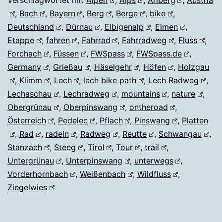
Verschlagwortet mit
Alpen
,
Alps
,
Arlberg
,
Austria
,
Bach
,
Bayern
,
Berg
,
Berge
,
bike
,
Deutschland
,
Dürnau
,
Elbigenalp
,
Elmen
,
Etappe
,
fahren
,
Fahrrad
,
Fahrradweg
,
Fluss
,
Forchach
,
Füssen
,
FWSpass
,
FWSpass.de
,
Germany
,
Grießau
,
Häselgehr
,
Höfen
,
Holzgau
,
Klimm
,
Lech
,
lech bike path
,
Lech Radweg
,
Lechaschau
,
Lechradweg
,
mountains
,
nature
,
Obergrünau
,
Oberpinswang
,
ontheroad
,
Österreich
,
Pedelec
,
Pflach
,
Pinswang
,
Platten
,
Rad
,
radeln
,
Radweg
,
Reutte
,
Schwangau
,
Stanzach
,
Steeg
,
Tirol
,
Tour
,
trail
,
Untergrünau
,
Unterpinswang
,
unterwegs
,
Vorderhornbach
,
Weißenbach
,
Wildfluss
,
Ziegelwies