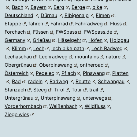
,
Bach
,
Bayern
,
Berg
,
Berge
,
bike
,
Deutschland
,
Dürnau
,
Elbigenalp
,
Elmen
,
Etappe
,
fahren
,
Fahrrad
,
Fahrradweg
,
Fluss
,
Forchach
,
Füssen
,
FWSpass
,
FWSpass.de
,
Germany
,
Grießau
,
Häselgehr
,
Höfen
,
Holzgau
,
Klimm
,
Lech
,
lech bike path
,
Lech Radweg
,
Lechaschau
,
Lechradweg
,
mountains
,
nature
,
Obergrünau
,
Oberpinswang
,
ontheroad
,
Österreich
,
Pedelec
,
Pflach
,
Pinswang
,
Platten
,
Rad
,
radeln
,
Radweg
,
Reutte
,
Schwangau
,
Stanzach
,
Steeg
,
Tirol
,
Tour
,
trail
,
Untergrünau
,
Unterpinswang
,
unterwegs
,
Vorderhornbach
,
Weißenbach
,
Wildfluss
,
Ziegelwies