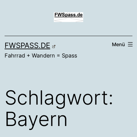
Zum
Inhalt
springen
FWSPASS.DE
Menü
Fahrrad + Wandern = Spass
Schlagwort:
Bayern