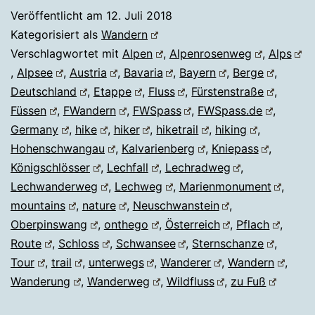
Veröffentlicht am
12. Juli 2018
Kategorisiert als
Wandern
Verschlagwortet mit
Alpen
,
Alpenrosenweg
,
Alps
,
Alpsee
,
Austria
,
Bavaria
,
Bayern
,
Berge
,
Deutschland
,
Etappe
,
Fluss
,
Fürstenstraße
,
Füssen
,
FWandern
,
FWSpass
,
FWSpass.de
,
Germany
,
hike
,
hiker
,
hiketrail
,
hiking
,
Hohenschwangau
,
Kalvarienberg
,
Kniepass
,
Königschlösser
,
Lechfall
,
Lechradweg
,
Lechwanderweg
,
Lechweg
,
Marienmonument
,
mountains
,
nature
,
Neuschwanstein
,
Oberpinswang
,
onthego
,
Österreich
,
Pflach
,
Route
,
Schloss
,
Schwansee
,
Sternschanze
,
Tour
,
trail
,
unterwegs
,
Wanderer
,
Wandern
,
Wanderung
,
Wanderweg
,
Wildfluss
,
zu Fuß