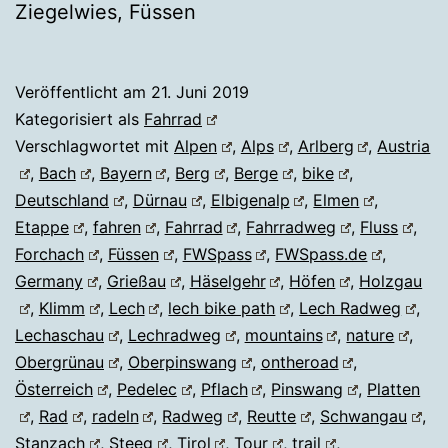
Ziegelwies, Füssen
Veröffentlicht am
21. Juni 2019
Kategorisiert als
Fahrrad
Verschlagwortet mit
Alpen
,
Alps
,
Arlberg
,
Austria
,
Bach
,
Bayern
,
Berg
,
Berge
,
bike
,
Deutschland
,
Dürnau
,
Elbigenalp
,
Elmen
,
Etappe
,
fahren
,
Fahrrad
,
Fahrradweg
,
Fluss
,
Forchach
,
Füssen
,
FWSpass
,
FWSpass.de
,
Germany
,
Grießau
,
Häselgehr
,
Höfen
,
Holzgau
,
Klimm
,
Lech
,
lech bike path
,
Lech Radweg
,
Lechaschau
,
Lechradweg
,
mountains
,
nature
,
Obergrünau
,
Oberpinswang
,
ontheroad
,
Österreich
,
Pedelec
,
Pflach
,
Pinswang
,
Platten
,
Rad
,
radeln
,
Radweg
,
Reutte
,
Schwangau
,
Stanzach
,
Steeg
,
Tirol
,
Tour
,
trail
,