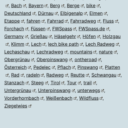
,
Bach
,
Bayern
,
Berg
,
Berge
,
bike
,
Deutschland
,
Dürnau
,
Elbigenalp
,
Elmen
,
Etappe
,
fahren
,
Fahrrad
,
Fahrradweg
,
Fluss
,
Forchach
,
Füssen
,
FWSpass
,
FWSpass.de
,
Germany
,
Grießau
,
Häselgehr
,
Höfen
,
Holzgau
,
Klimm
,
Lech
,
lech bike path
,
Lech Radweg
,
Lechaschau
,
Lechradweg
,
mountains
,
nature
,
Obergrünau
,
Oberpinswang
,
ontheroad
,
Österreich
,
Pedelec
,
Pflach
,
Pinswang
,
Platten
,
Rad
,
radeln
,
Radweg
,
Reutte
,
Schwangau
,
Stanzach
,
Steeg
,
Tirol
,
Tour
,
trail
,
Untergrünau
,
Unterpinswang
,
unterwegs
,
Vorderhornbach
,
Weißenbach
,
Wildfluss
,
Ziegelwies