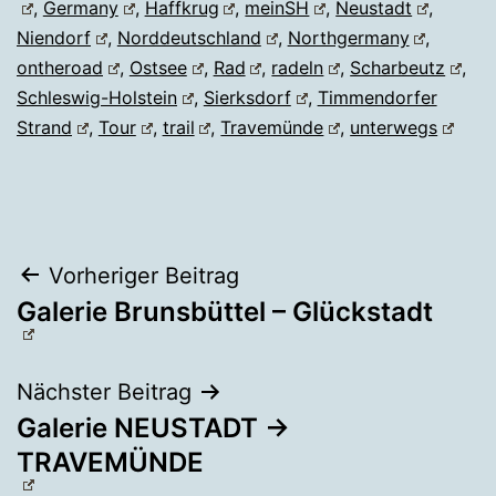
,
Germany
,
Haffkrug
,
meinSH
,
Neustadt
,
Niendorf
,
Norddeutschland
,
Northgermany
,
ontheroad
,
Ostsee
,
Rad
,
radeln
,
Scharbeutz
,
Schleswig-Holstein
,
Sierksdorf
,
Timmendorfer
Strand
,
Tour
,
trail
,
Travemünde
,
unterwegs
Beitragsnavigation
Vorheriger Beitrag
Galerie Brunsbüttel – Glückstadt
Nächster Beitrag
Galerie NEUSTADT →
TRAVEMÜNDE