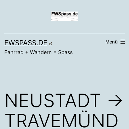
Zum
Inhalt
springen
FWSPASS.DE
Menü
Fahrrad + Wandern = Spass
NEUSTADT →
TRAVEMÜND