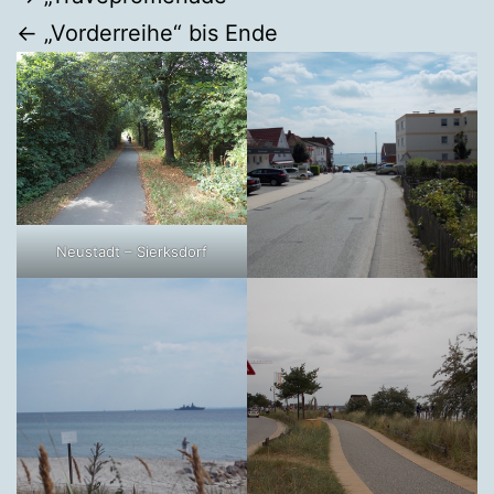
← „Vorderreihe“ bis Ende
Neustadt – Sierksdorf