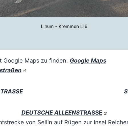
Linum - Kremmen L16
st Google Maps zu finden:
Google Maps
nstraßen
STRASSE
S
DEUTSCHE ALLEENST
RASSE
tstrecke von Sellin auf Rügen zur Insel Reiche