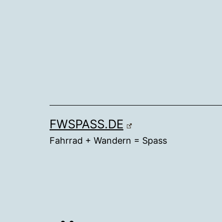
Zum
Inhalt
springen
FWSPASS.DE
Fahrrad + Wandern = Spass