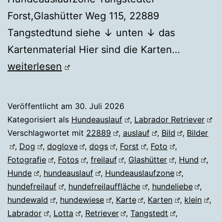
Forst,Glashütter Weg 115, 22889
Tangstedtund siehe ↓ unten ↓ das
Hundewa
Kartenmaterial Hier sind die Karten…
Tangsted
weiterlesen
Veröffentlicht am
30. Juli 2026
Kategorisiert als
Hundeauslauf
,
Labrador Retriever
Verschlagwortet mit
22889
,
auslauf
,
Bild
,
Bilder
,
Dog
,
doglove
,
dogs
,
Forst
,
Foto
,
Fotografie
,
Fotos
,
freilauf
,
Glashütter
,
Hund
,
Hunde
,
hundeauslauf
,
Hundeauslaufzone
,
hundefreilauf
,
hundefreilauffläche
,
hundeliebe
,
hundewald
,
hundewiese
,
Karte
,
Karten
,
klein
,
Labrador
,
Lotta
,
Retriever
,
Tangstedt
,