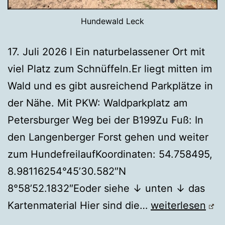
Hundewald Leck
17. Juli 2026 l Ein naturbelassener Ort mit
viel Platz zum Schnüffeln.Er liegt mitten im
Wald und es gibt ausreichend Parkplätze in
der Nähe. Mit PKW: Waldparkplatz am
Petersburger Weg bei der B199Zu Fuß: In
den Langenberger Forst gehen und weiter
zum HundefreilaufKoordinaten: 54.758495,
8.98116254°45’30.582″N
8°58’52.1832″Eoder siehe ↓ unten ↓ das
Hundewald
Kartenmaterial Hier sind die…
weiterlesen
Leck