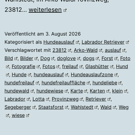
Hundewald
23812…
weiterlesen
Wahlstedt
Veröffentlicht am
3. August 2026
Kategorisiert als
Hundeauslauf
,
Labrador Retriever
Verschlagwortet mit
23812
,
Arko-Wald
,
auslauf
,
Bild
,
Bilder
,
Dog
,
doglove
,
dogs
,
Forst
,
Foto
,
Fotografie
,
Fotos
,
freilauf
,
Glashütter
,
Hund
,
Hunde
,
hundeauslauf
,
Hundeauslaufzone
,
hundefreilauf
,
hundefreilauffläche
,
hundeliebe
,
hundewald
,
hundewiese
,
Karte
,
Karten
,
klein
,
Labrador
,
Lotta
,
Provinzweg
,
Retriever
,
Segeberger
,
Staatsforst
,
Wahlstedt
,
Wald
,
Weg
,
wiese