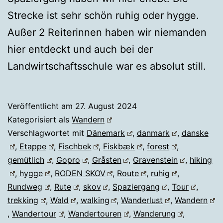
Strecke ist sehr schön ruhig oder hygge.
Außer 2 Reiterinnen haben wir niemanden
hier entdeckt und auch bei der
Landwirtschaftsschule war es absolut still.
Veröffentlicht am
27. August 2024
Kategorisiert als
Wandern
Verschlagwortet mit
Dänemark
,
danmark
,
danske
,
Etappe
,
Fischbek
,
Fiskbæk
,
forest
,
gemütlich
,
Gopro
,
Gråsten
,
Gravenstein
,
hiking
,
hygge
,
RODEN SKOV
,
Route
,
ruhig
,
Rundweg
,
Rute
,
skov
,
Spaziergang
,
Tour
,
trekking
,
Wald
,
walking
,
Wanderlust
,
Wandern
,
Wandertour
,
Wandertouren
,
Wanderung
,