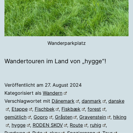
Wanderparkplatz
Wandertouren im Land von „hygge“!
Veröffentlicht am
27. August 2024
Kategorisiert als
Wandern
Verschlagwortet mit
Dänemark
,
danmark
,
danske
,
Etappe
,
Fischbek
,
Fiskbæk
,
forest
,
gemütlich
,
Gopro
,
Gråsten
,
Gravenstein
,
hiking
,
hygge
,
RODEN SKOV
,
Route
,
ruhig
,