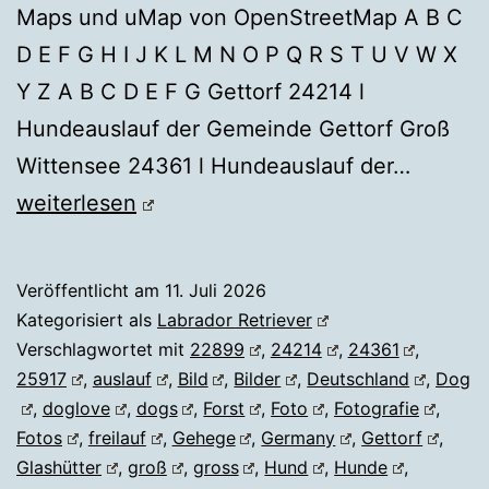
Maps und uMap von OpenStreetMap A B C
D E F G H I J K L M N O P Q R S T U V W X
Y Z A B C D E F G Gettorf 24214 l
Hundeauslauf der Gemeinde Gettorf Groß
HUNDE
Wittensee 24361 l Hundeauslauf der…
weiterlesen
Veröffentlicht am
11. Juli 2026
Kategorisiert als
Labrador Retriever
Verschlagwortet mit
22899
,
24214
,
24361
,
25917
,
auslauf
,
Bild
,
Bilder
,
Deutschland
,
Dog
,
doglove
,
dogs
,
Forst
,
Foto
,
Fotografie
,
Fotos
,
freilauf
,
Gehege
,
Germany
,
Gettorf
,
Glashütter
,
groß
,
gross
,
Hund
,
Hunde
,