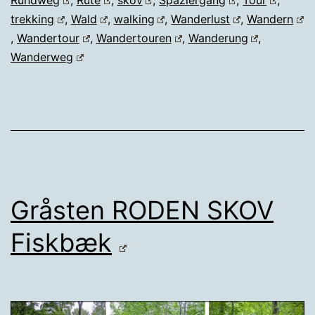
Rundweg
,
Rute
,
skov
,
Spaziergang
,
Tour
,
trekking
,
Wald
,
walking
,
Wanderlust
,
Wandern
,
Wandertour
,
Wandertouren
,
Wanderung
,
Wanderweg
Gråsten RODEN SKOV
Fiskbæk