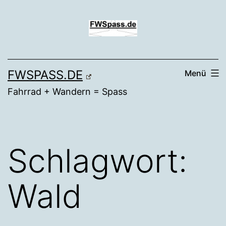
Zum
Inhalt
springen
FWSPASS.DE
Menü
Fahrrad + Wandern = Spass
Schlagwort:
Wald