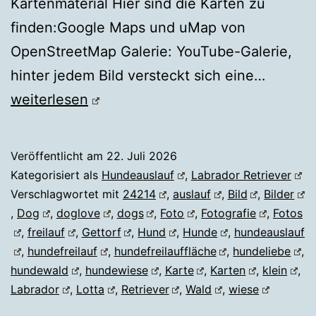
Kartenmaterial Hier sind die Karten zu
finden:Google Maps und uMap von
OpenStreetMap Galerie: YouTube-Galerie,
Hundea
hinter jedem Bild versteckt sich eine…
Gettorf
weiterlesen
Veröffentlicht am
22. Juli 2026
Kategorisiert als
Hundeauslauf
,
Labrador Retriever
Verschlagwortet mit
24214
,
auslauf
,
Bild
,
Bilder
,
Dog
,
doglove
,
dogs
,
Foto
,
Fotografie
,
Fotos
,
freilauf
,
Gettorf
,
Hund
,
Hunde
,
hundeauslauf
,
hundefreilauf
,
hundefreilauffläche
,
hundeliebe
,
hundewald
,
hundewiese
,
Karte
,
Karten
,
klein
,
Labrador
,
Lotta
,
Retriever
,
Wald
,
wiese