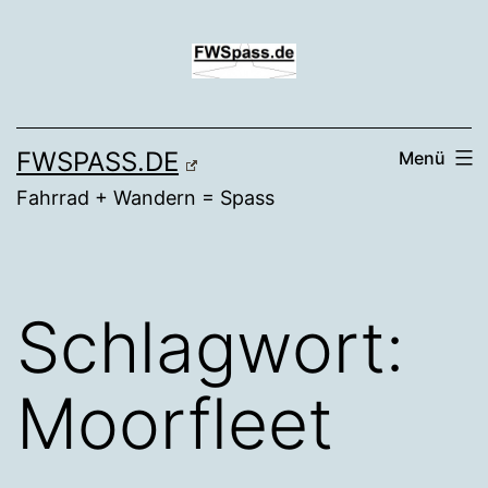
Zum
Inhalt
springen
FWSPASS.DE
Menü
Fahrrad + Wandern = Spass
Schlagwort:
Moorfleet