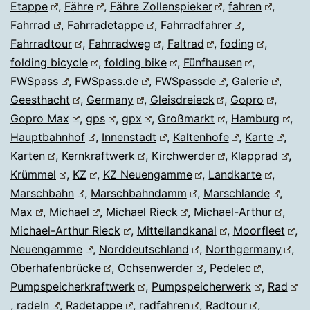
Etappe
,
Fähre
,
Fähre Zollenspieker
,
fahren
,
Fahrrad
,
Fahrradetappe
,
Fahrradfahrer
,
Fahrradtour
,
Fahrradweg
,
Faltrad
,
foding
,
folding bicycle
,
folding bike
,
Fünfhausen
,
FWSpass
,
FWSpass.de
,
FWSpassde
,
Galerie
,
Geesthacht
,
Germany
,
Gleisdreieck
,
Gopro
,
Gopro Max
,
gps
,
gpx
,
Großmarkt
,
Hamburg
,
Hauptbahnhof
,
Innenstadt
,
Kaltenhofe
,
Karte
,
Karten
,
Kernkraftwerk
,
Kirchwerder
,
Klapprad
,
Krümmel
,
KZ
,
KZ Neuengamme
,
Landkarte
,
Marschbahn
,
Marschbahndamm
,
Marschlande
,
Max
,
Michael
,
Michael Rieck
,
Michael-Arthur
,
Michael-Arthur Rieck
,
Mittellandkanal
,
Moorfleet
,
Neuengamme
,
Norddeutschland
,
Northgermany
,
Oberhafenbrücke
,
Ochsenwerder
,
Pedelec
,
Pumpspeicherkraftwerk
,
Pumpspeicherwerk
,
Rad
,
radeln
,
Radetappe
,
radfahren
,
Radtour
,