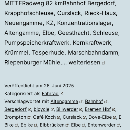
MITTERadweg 82 kmBahnhof Bergedorf,
Krapphofschleuse, Curslack, Rieck-Haus,
Neuengamme, KZ, Konzentrationslager,
Altengamme, Elbe, Geesthacht, Schleuse,
Pumpspeicherkraftwerk, Kernkraftwerk,
Krümmel, Tesperhude, Marschbahndamm,
Fahrrad
Riepenburger Mühle,…
weiterlesen
Hamburg
Vier-
Veröffentlicht am
26. Juni 2025
und
Kategorisiert als
Fahrrad
Marschlande
Verschlagwortet mit
Altengamme
,
Bahnhof
,
Bergedorf
,
bicycle
,
Billwerder
,
Bremen Hbf
,
Brompton
,
Café Koch
,
Curslack
,
Dove-Elbe
,
E-
Bike
,
Ebike
,
Elbbrücken
,
Elbe
,
Entenwerder
,