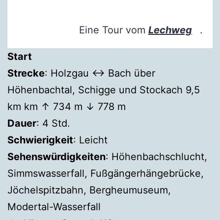
Eine Tour vom
Lechweg
.
Start
Strecke
: Holzgau ↔ Bach über
Höhenbachtal, Schigge und Stockach 9,5
km km ↑ 734 m ↓ 778 m
Dauer
: 4 Std.
Schwierigkeit
: Leicht
Sehenswürdigkeiten
: Höhenbachschlucht,
Simmswasserfall, Fußgängerhängebrücke,
Jöchelspitzbahn, Bergheumuseum,
Modertal-Wasserfall