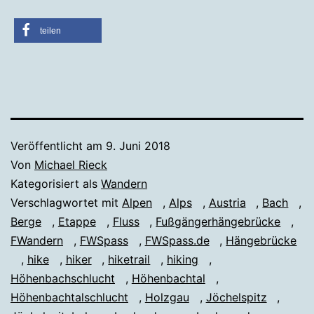
teilen
Veröffentlicht am
9. Juni 2018
Von
Michael Rieck
Kategorisiert als
Wandern
Verschlagwortet mit
Alpen
,
Alps
,
Austria
,
Bach
,
Berge
,
Etappe
,
Fluss
,
Fußgängerhängebrücke
,
FWandern
,
FWSpass
,
FWSpass.de
,
Hängebrücke
,
hike
,
hiker
,
hiketrail
,
hiking
,
Höhenbachschlucht
,
Höhenbachtal
,
Höhenbachtalschlucht
,
Holzgau
,
Jöchelspitz
,