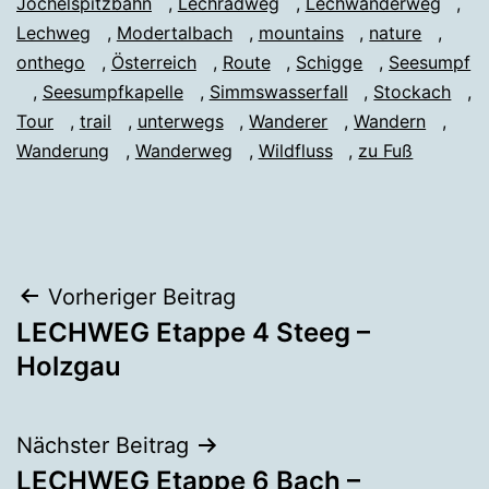
Jöchelspitzbahn
,
Lechradweg
,
Lechwanderweg
,
Lechweg
,
Modertalbach
,
mountains
,
nature
,
onthego
,
Österreich
,
Route
,
Schigge
,
Seesumpf
,
Seesumpfkapelle
,
Simmswasserfall
,
Stockach
,
Tour
,
trail
,
unterwegs
,
Wanderer
,
Wandern
,
Wanderung
,
Wanderweg
,
Wildfluss
,
zu Fuß
Beitragsnavigation
Vorheriger Beitrag
LECHWEG Etappe 4 Steeg –
Holzgau
Nächster Beitrag
LECHWEG Etappe 6 Bach –