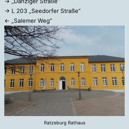
→ „Danziger Straße“
→ L 203 „Seedorfer Straße“
← „Salemer Weg“
Ratzeburg Rathaus