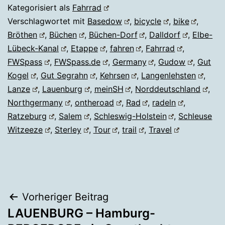
Kategorisiert als
Fahrrad
Verschlagwortet mit
Basedow
,
bicycle
,
bike
,
Bröthen
,
Büchen
,
Büchen-Dorf
,
Dalldorf
,
Elbe-
Lübeck-Kanal
,
Etappe
,
fahren
,
Fahrrad
,
FWSpass
,
FWSpass.de
,
Germany
,
Gudow
,
Gut
Kogel
,
Gut Segrahn
,
Kehrsen
,
Langenlehsten
,
Lanze
,
Lauenburg
,
meinSH
,
Norddeutschland
,
Northgermany
,
ontheroad
,
Rad
,
radeln
,
Ratzeburg
,
Salem
,
Schleswig-Holstein
,
Schleuse
Witzeeze
,
Sterley
,
Tour
,
trail
,
Travel
Beitragsnavigation
Vorheriger Beitrag
LAUENBURG – Hamburg-