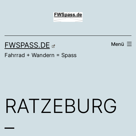
Zum
Inhalt
springen
FWSPASS.DE
Menü
Fahrrad + Wandern = Spass
RATZEBURG
–