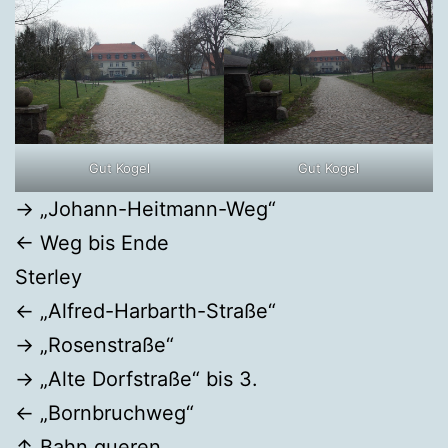
Gut Kogel
Gut Kogel
→ „Johann-Heitmann-Weg“
← Weg bis Ende
Sterley
← „Alfred-Harbarth-Straße“
→ „Rosenstraße“
→ „Alte Dorfstraße“ bis 3.
← „Bornbruchweg“
↑ Bahn queren