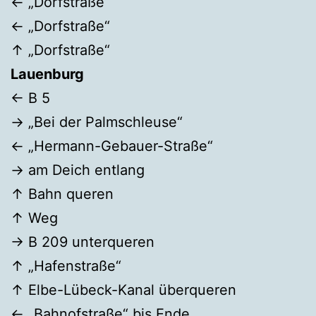
← „Dorfstraße“
← „Dorfstraße“
↑ „Dorfstraße“
Lauenburg
← B 5
→ „Bei der Palmschleuse“
← „Hermann-Gebauer-Straße“
→ am Deich entlang
↑ Bahn queren
↑ Weg
→ B 209 unterqueren
↑ „Hafenstraße“
↑ Elbe-Lübeck-Kanal überqueren
← „Bahnofstraße“ bis Ende