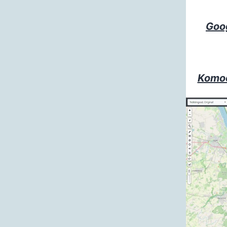
Goo
Komo