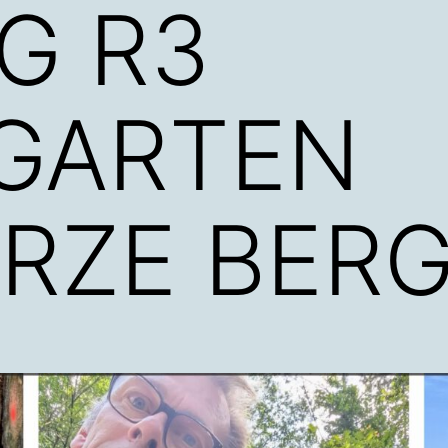
G R3
GARTEN
RZE BER