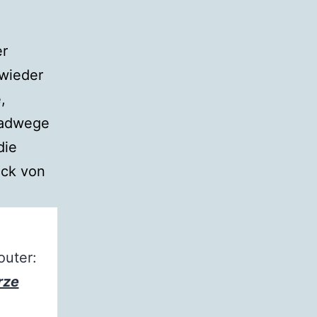
er
 wieder
,
Radwege
die
ick von
uter:
rze