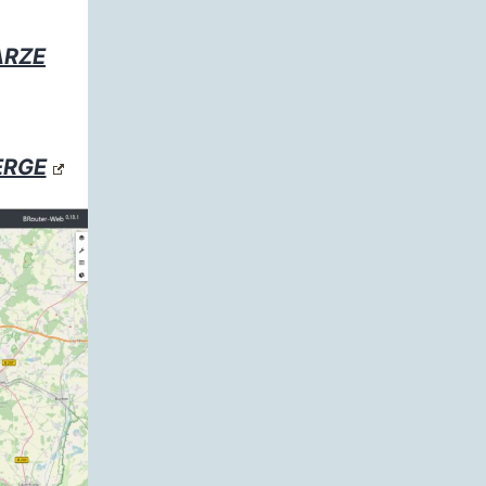
ARZE
ERGE