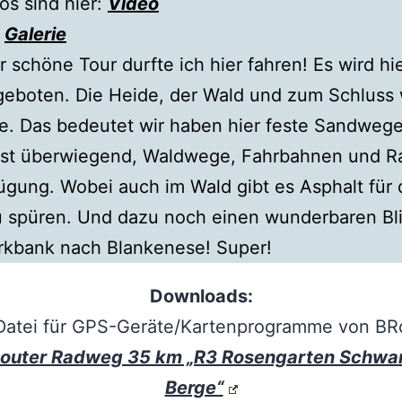
os sind hier:
Video
:
Galerie
r schöne Tour durfte ich hier fahren! Es wird hi
geboten. Die Heide, der Wald und zum Schluss
e. Das bedeutet wir haben hier feste Sandwege
st überwiegend, Waldwege, Fahrbahnen und 
ügung. Wobei auch im Wald gibt es Asphalt für 
u spüren. Und dazu noch einen wunderbaren Bl
rkbank nach Blankenese! Super!
Downloads:
Datei für GPS-Geräte/Kartenprogramme von BRo
outer Radweg 35 km „R3 Rosengarten Schwa
Berge“