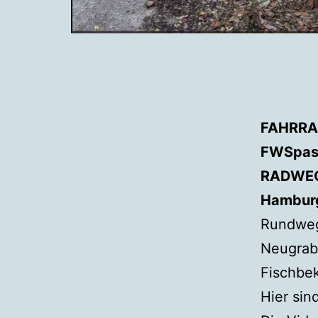
FAHRRA
FWSpas
RADWEG
Hambur
Rundwe
Neugrab
Fischbe
Hier sin