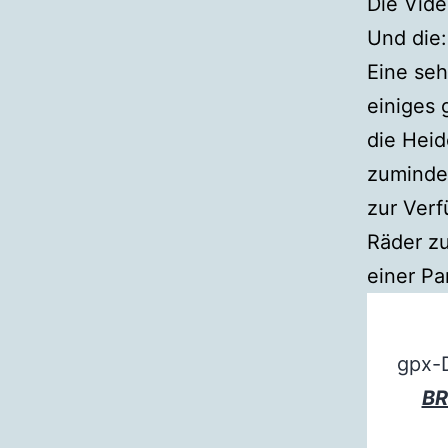
Die Vide
Und die
Eine seh
einiges 
die Heid
zuminde
zur Verf
Räder z
einer Pa
gpx-
BR