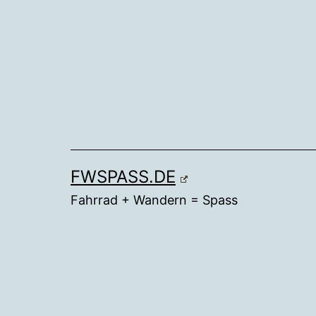
Zum
Inhalt
springen
FWSPASS.DE
Fahrrad + Wandern = Spass