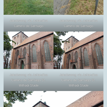
Jakobsweg via Jutlandica
Jakobsweg via Jutlandica
Camino de Santiago
Camino de Santiago
Jakobsweg via Jutlandica
Jakobsweg via Jutlandica
Camino de Santiago St.
Camino de Santiago St.
Wilhadi Stade
Wilhadi Stade