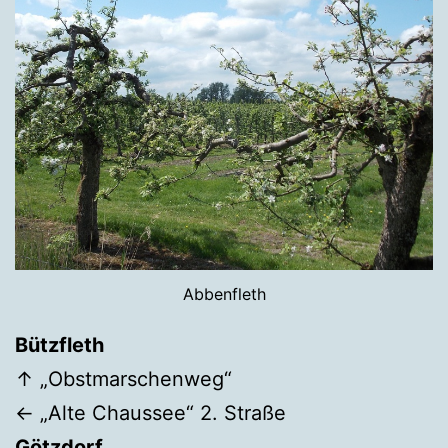
Abbenfleth
Bützfleth
↑ „Obstmarschenweg“
← „Alte Chaussee“ 2. Straße
Götzdorf