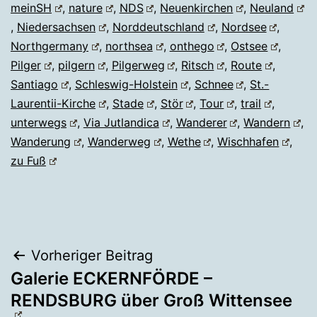
meinSH
,
nature
,
NDS
,
Neuenkirchen
,
Neuland
,
Niedersachsen
,
Norddeutschland
,
Nordsee
,
Northgermany
,
northsea
,
onthego
,
Ostsee
,
Pilger
,
pilgern
,
Pilgerweg
,
Ritsch
,
Route
,
Santiago
,
Schleswig-Holstein
,
Schnee
,
St.-
Laurentii-Kirche
,
Stade
,
Stör
,
Tour
,
trail
,
unterwegs
,
Via Jutlandica
,
Wanderer
,
Wandern
,
Wanderung
,
Wanderweg
,
Wethe
,
Wischhafen
,
zu Fuß
Beitragsnavigation
Vorheriger Beitrag
Galerie ECKERNFÖRDE –
RENDSBURG über Groß Wittensee