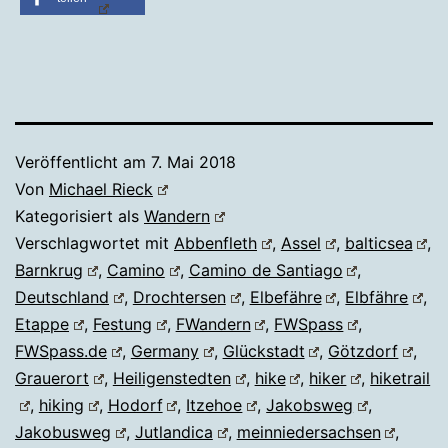
Veröffentlicht am
7. Mai 2018
Von
Michael Rieck
Kategorisiert als
Wandern
Verschlagwortet mit
Abbenfleth
,
Assel
,
balticsea
,
Barnkrug
,
Camino
,
Camino de Santiago
,
Deutschland
,
Drochtersen
,
Elbefähre
,
Elbfähre
,
Etappe
,
Festung
,
FWandern
,
FWSpass
,
FWSpass.de
,
Germany
,
Glückstadt
,
Götzdorf
,
Grauerort
,
Heiligenstedten
,
hike
,
hiker
,
hiketrail
,
hiking
,
Hodorf
,
Itzehoe
,
Jakobsweg
,
Jakobusweg
,
Jutlandica
,
meinniedersachsen
,