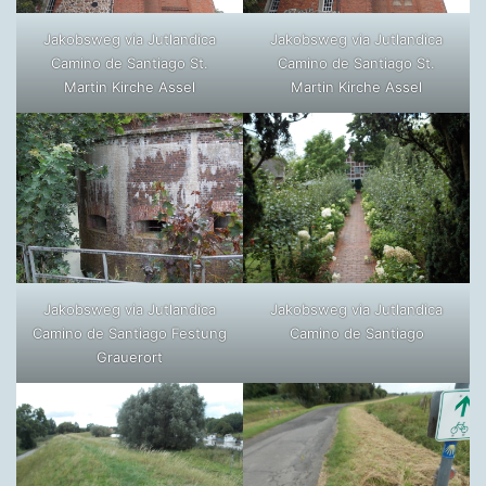
Jakobsweg via Jutlandica
Jakobsweg via Jutlandica
Camino de Santiago St.
Camino de Santiago St.
Martin Kirche Assel
Martin Kirche Assel
Jakobsweg via Jutlandica
Jakobsweg via Jutlandica
Camino de Santiago Festung
Camino de Santiago
Grauerort