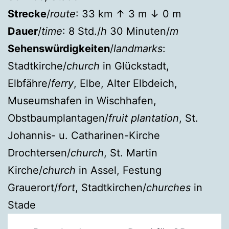
Strecke
/
route
: 33 km ↑ 3 m ↓ 0 m
Dauer
/
time
: 8 Std./
h
30 Minuten/
m
Sehenswürdigkeiten
/
landmarks
:
Stadtkirche/
church
in Glückstadt,
Elbfähre/
ferry
, Elbe, Alter Elbdeich,
Museumshafen in Wischhafen,
Obstbaumplantagen/
fruit plantation
, St.
Johannis- u. Catharinen-Kirche
Drochtersen/
church
, St. Martin
Kirche/
church
in Assel, Festung
Grauerort/
fort
, Stadtkirchen/
churches
in
Stade