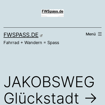
Zum
Inhalt
springen
FWSPASS.DE
Menü
Fahrrad + Wandern = Spass
JAKOBSWEG
Glückstadt →