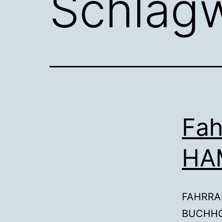
Schlag
Fa
HA
FAHRRAD
BUCHHO