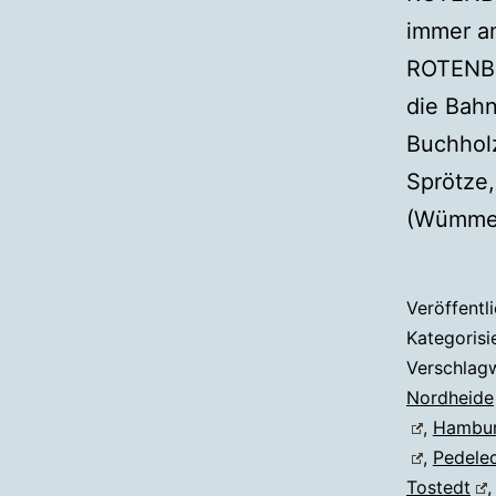
immer a
ROTENBU
die Bahn
Buchholz
Sprötze
(Wümme)
Veröffentl
Kategorisi
Verschlag
Nordheide
,
Hambu
,
Pedele
Tostedt