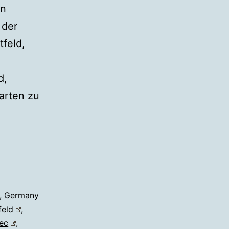
on
der
tfeld,
d,
arten zu
,
Germany
feld
,
ec
,