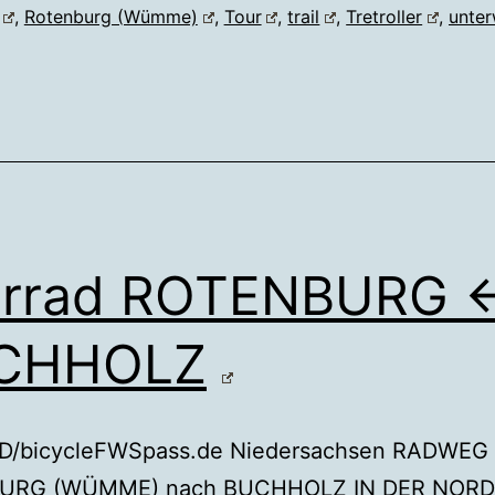
,
Rotenburg (Wümme)
,
Tour
,
trail
,
Tretroller
,
unte
hrrad ROTENBURG
CHHOLZ
/bicycleFWSpass.de Niedersachsen RADWEG
URG (WÜMME) nach BUCHHOLZ IN DER NORD