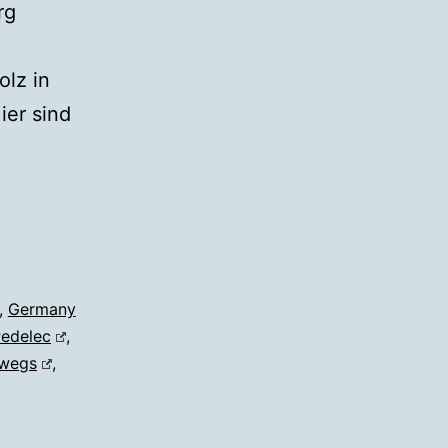
rg
lz in
er sind
,
Germany
edelec
,
rwegs
,