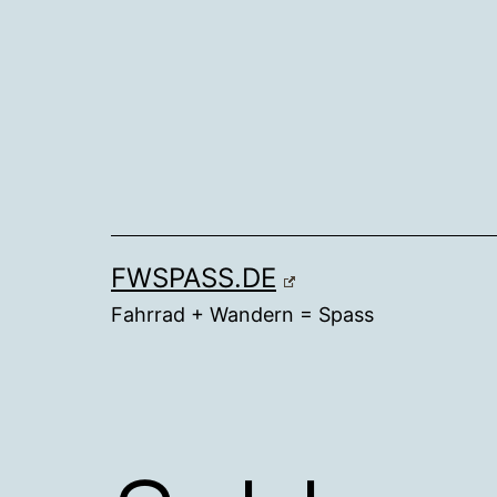
Zum
Inhalt
springen
FWSPASS.DE
Fahrrad + Wandern = Spass