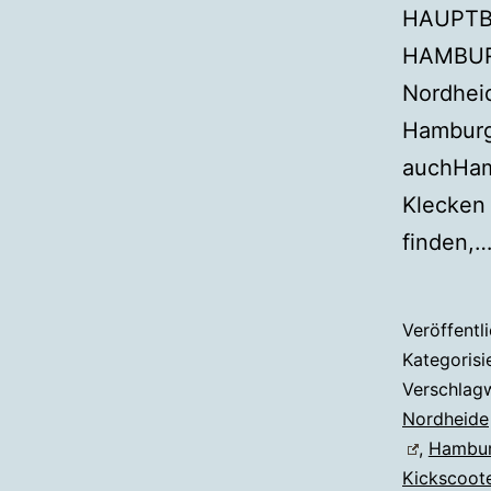
HAUPTBA
HAMBUR
Nordheid
Hamburg
auchHam
Klecken 
finden,
Veröffentl
Kategorisi
Verschlag
Nordheide
,
Hambu
Kickscoot