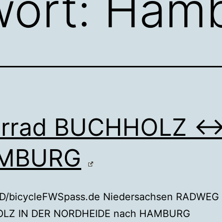
wort:
Hamb
hrrad BUCHHOLZ 
MBURG
/bicycleFWSpass.de Niedersachsen RADWEG
LZ IN DER NORDHEIDE nach HAMBURG