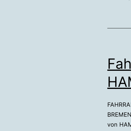
Fa
HA
FAHRRAD
BREMEN 
von HA