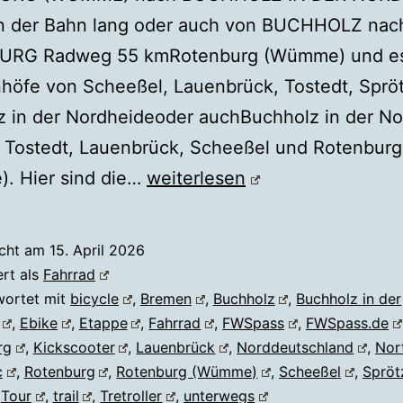
n der Bahn lang oder auch von BUCHHOLZ nac
RG Radweg 55 kmRotenburg (Wümme) und es
höfe von Scheeßel, Lauenbrück, Tostedt, Sprö
 in der Nordheideoder auchBuchholz in der No
, Tostedt, Lauenbrück, Scheeßel und Rotenburg
Fahrrad
. Hier sind die…
weiterlesen
ROTENBURG
↔
icht am
15. April 2026
BUCHHOLZ
ert als
Fahrrad
wortet mit
bicycle
,
Bremen
,
Buchholz
,
Buchholz in der
,
Ebike
,
Etappe
,
Fahrrad
,
FWSpass
,
FWSpass.de
rg
,
Kickscooter
,
Lauenbrück
,
Norddeutschland
,
Nor
c
,
Rotenburg
,
Rotenburg (Wümme)
,
Scheeßel
,
Spröt
,
Tour
,
trail
,
Tretroller
,
unterwegs