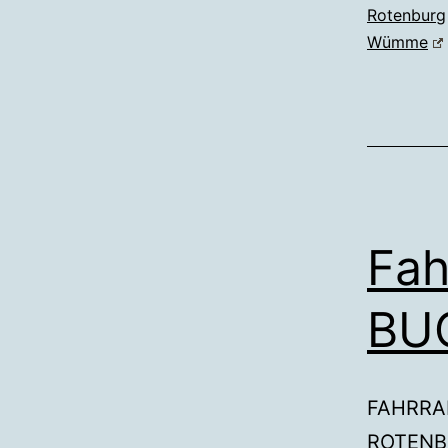
Rotenburg
Wümme
Fa
BU
FAHRRAD
ROTENB