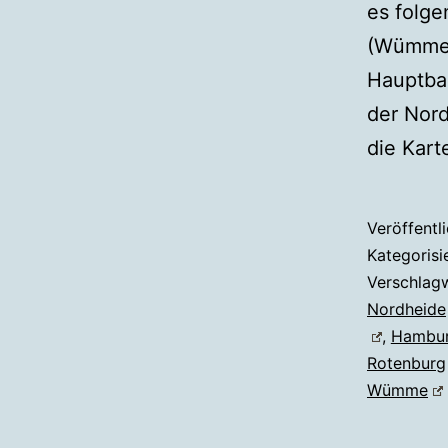
es folge
(Wümme)
Hauptba
der Nor
die Kar
Veröffentl
Kategorisi
Verschlag
Nordheide
,
Hambu
Rotenburg
Wümme