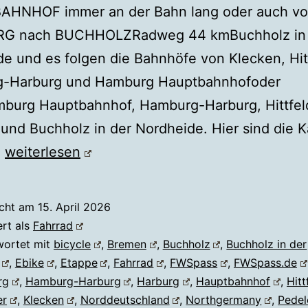
HNHOF immer an der Bahn lang oder auch v
G nach BUCHHOLZRadweg 44 kmBuchholz in 
e und es folgen die Bahnhöfe von Klecken, Hit
-Harburg und Hamburg Hauptbahnhofoder
burg Hauptbahnhof, Hamburg-Harburg, Hittfel
und Buchholz in der Nordheide. Hier sind die K
Fahrrad
…
weiterlesen
BUCHHOLZ
↔
icht am
15. April 2026
HAMBURG
ert als
Fahrrad
wortet mit
bicycle
,
Bremen
,
Buchholz
,
Buchholz in der
,
Ebike
,
Etappe
,
Fahrrad
,
FWSpass
,
FWSpass.de
rg
,
Hamburg-Harburg
,
Harburg
,
Hauptbahnhof
,
Hitt
er
,
Klecken
,
Norddeutschland
,
Northgermany
,
Pedel