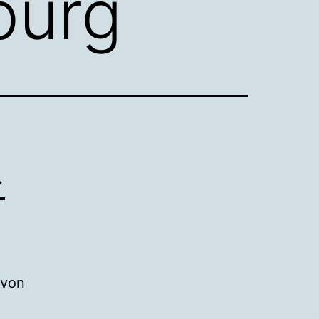
urg
↔
 von