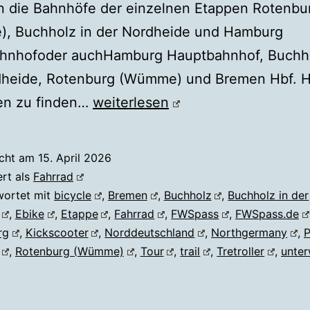
n die Bahnhöfe der einzelnen Etappen Rotenbu
, Buchholz in der Nordheide und Hamburg
hnhofoder auchHamburg Hauptbahnhof, Buchho
dheide, Rotenburg (Wümme) und Bremen Hbf. Hi
Fahrrad
ten zu finden…
weiterlesen
BREMEN
↔
icht am
15. April 2026
HAMBURG
ert als
Fahrrad
wortet mit
bicycle
,
Bremen
,
Buchholz
,
Buchholz in der
,
Ebike
,
Etappe
,
Fahrrad
,
FWSpass
,
FWSpass.de
rg
,
Kickscooter
,
Norddeutschland
,
Northgermany
,
P
,
Rotenburg (Wümme)
,
Tour
,
trail
,
Tretroller
,
unte