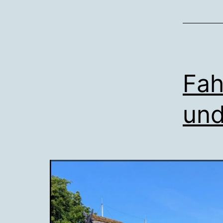
Fah
und