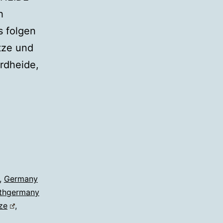
h
 folgen
tze und
rdheide,
,
Germany
thgermany
ze
,