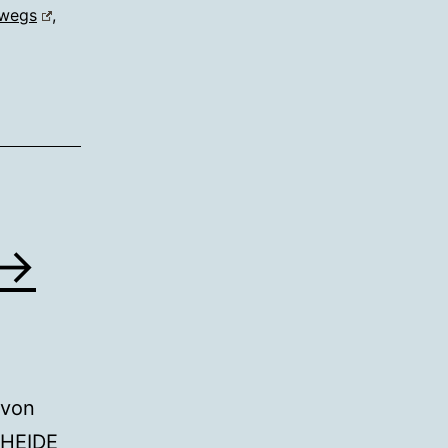
rwegs
,
 ↔
 von
HEIDE