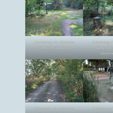
Jakobsweg via Jutlandica
Jakobsweg vi
Camino de Santiago
Camino de
Kilomet
Jakobsweg via Jutlandica
Jakobsweg vi