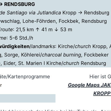
→ RENDSBURG
e Santiago via Jutlandica
Kropp → Rendsburg
Owschlag, Lohe-Föhrden, Fockbek, Rendsburg
/
route
: 21,5 km ↑ 41 m ↓ 53 m
ime
: 5-6 Std./
h
ürdigkeiten
/
landmarks
: Kirche/
church
Kropp, 
 Sorge, Köhlerei/
charcoal burning
, Fockbeker
e
, Eider, St. Marien I Kirche/
church
Rendsburg
räte/Kartenprogramme
Hier ist 
Google Maps JA
KROPP