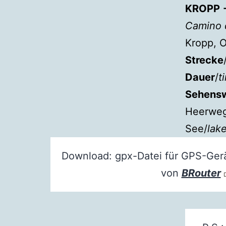
KROPP 
Camino d
Kropp, 
Strecke
Dauer
/
t
Sehensw
Heerweg,
See/
lak
Download: gpx-Datei für GPS-Ge
von
BRouter