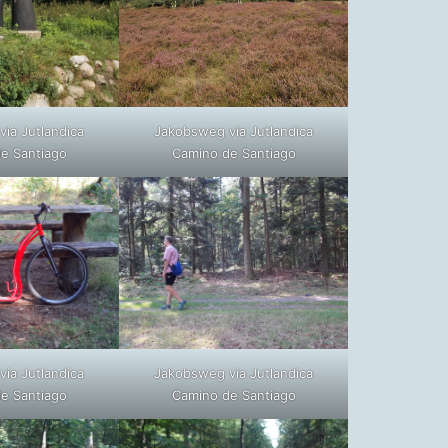
ia Jutlandica
Jakobsweg via Jutlandica
e Santiago
Camino de Santiago
ia Jutlandica
Jakobsweg via Jutlandica
e Santiago
Camino de Santiago