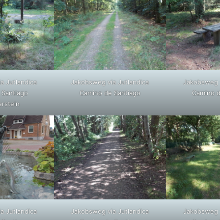
a Jutlandica
Jakobsweg via Jutlandica
Jakobsweg v
 Santiago
Camino de Santiago
Camino d
erstein
a Jutlandica
Jakobsweg via Jutlandica
Jakobsweg v