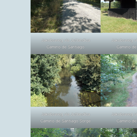
Jakobsweg via Jutlandica
Jakobsweg vi
Camino de Santiago
Camino de
Jakobsweg via Jutlandica
Jakobsweg vi
Camino de Santiago Sorge
Camino de