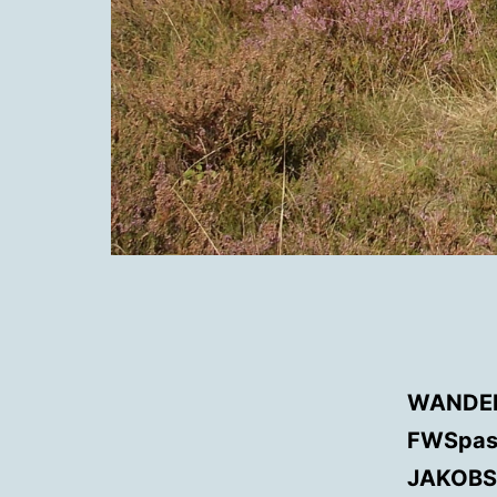
WANDE
FWSpass
JAKOB