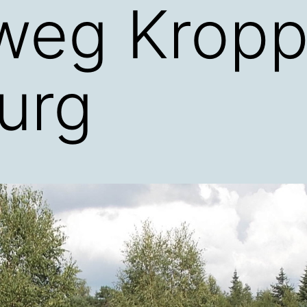
weg Krop
urg