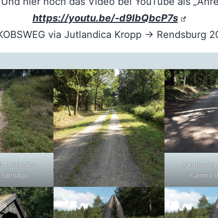
: Und hier noch das Video bei YouTube als „Anre
https://youtu.be/-d9IbQbcP7s
KOBSWEG via Jutlandica Kropp → Rendsburg 2
a Jutlandica
Jakobsweg v
 Santiago
Camino d