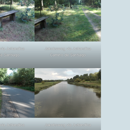
ia Jutlandica
Jakobsweg via Jutlandica
e Santiago
Camino de Santiago
ia Jutlandica
Jakobsweg via Jutlandica