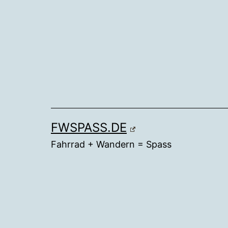
Zum
Inhalt
springen
FWSPASS.DE
Fahrrad + Wandern = Spass