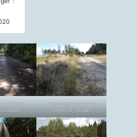
ger“:
020
ia Jutlandica
Jakobsweg via Jutlandica
e Santiago
Camino de Santiago