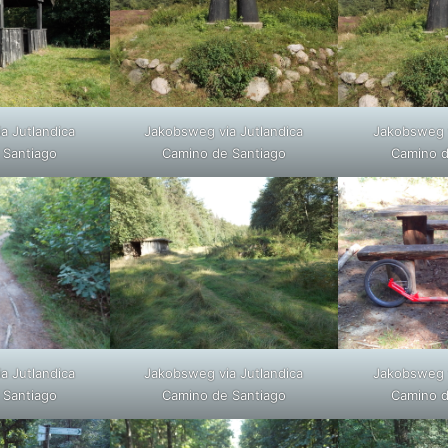
a Jutlandica
Jakobsweg via Jutlandica
Jakobsweg v
 Santiago
Camino de Santiago
Camino d
a Jutlandica
Jakobsweg via Jutlandica
Jakobsweg v
 Santiago
Camino de Santiago
Camino d