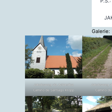
P.S.
JA
Galerie:
Jakobsweg via Jutlandica
Jakobsweg vi
Camino de Santiago Kropp
Camino de