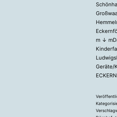
Schönha
Großwaa
Hemmelma
Eckernf
m ↓ mDa
Kinderfa
Ludwigs
Geräte/
ECKER
Veröffentl
Kategorisi
Verschlag