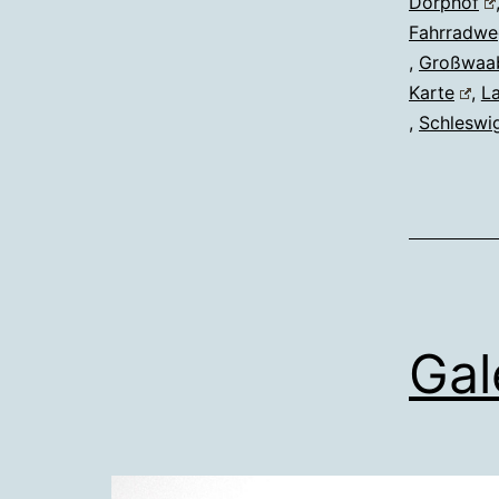
Dörphof
Fahrradwe
,
Großwaa
Karte
,
L
,
Schleswi
Ga