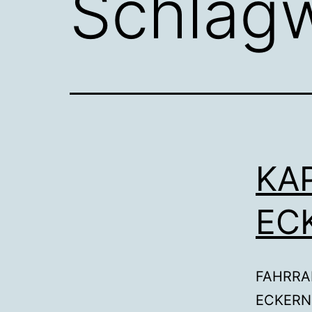
Schlag
KA
EC
FAHRRAD
ECKERNF