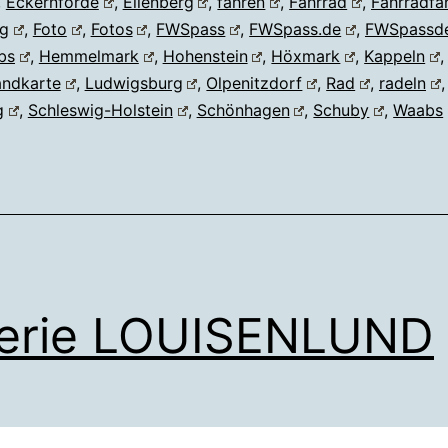
,
Eckernförde
,
Ellenberg
,
fahren
,
Fahrrad
,
Fahrradfa
g
,
Foto
,
Fotos
,
FWSpass
,
FWSpass.de
,
FWSpassd
bs
,
Hemmelmark
,
Hohenstein
,
Höxmark
,
Kappeln
andkarte
,
Ludwigsburg
,
Olpenitzdorf
,
Rad
,
radeln
g
,
Schleswig-Holstein
,
Schönhagen
,
Schuby
,
Waabs
lerie LOUISENLUND