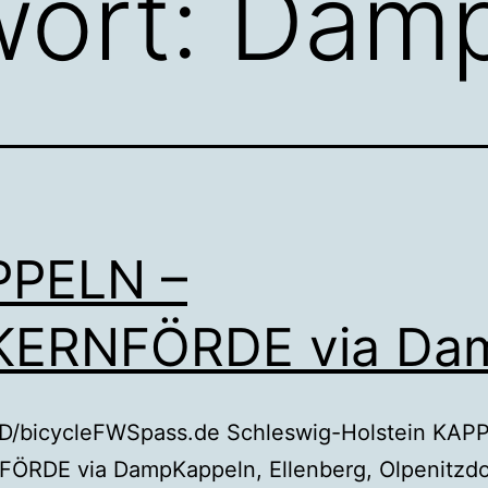
wort:
Dam
PPELN –
KERNFÖRDE via Da
/bicycleFWSpass.de Schleswig-Holstein KAP
ÖRDE via DampKappeln, Ellenberg, Olpenitzdo