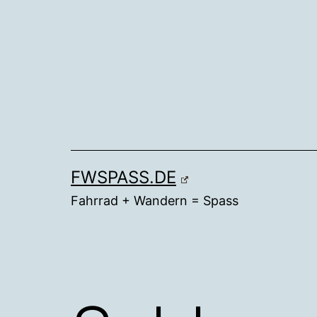
Zum
Inhalt
springen
FWSPASS.DE
Fahrrad + Wandern = Spass