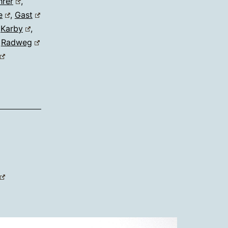
hrer
,
e
,
Gast
,
Karby
,
,
Radweg