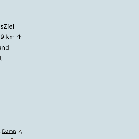
sZiel
49 km ↑
und
t
,
Damp
,