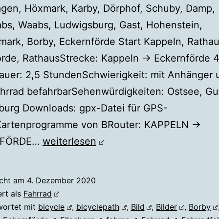
gen, Höxmark, Karby, Dörphof, Schuby, Damp,
bs, Waabs, Ludwigsburg, Gast, Hohenstein,
rk, Borby, Eckernförde Start Kappeln, Rathau
örde, RathausStrecke: Kappeln → Eckernförde 
uer: 2,5 StundenSchwierigkeit: mit Anhänger 
hrrad befahrbarSehenwürdigkeiten: Ostsee, Gu
burg Downloads: gpx-Datei für GPS-
Kartenprogramme von BRouter: KAPPELN →
KAPPELN
NFÖRDE…
weiterlesen
–
ECKERNFÖRDE
icht am
4. Dezember 2020
via
ert als
Fahrrad
Damp
wortet mit
bicycle
,
bicyclepath
,
Bild
,
Bilder
,
Borby