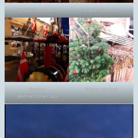
TØNDER Julemarked
Tondern Klostercafe
Tondern
Tønder Jule Fest
Weihnachtsmannzug