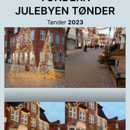
JULEBYEN TØNDER
Tønder
2023
TØNDER Kogade
Tondern Vestergade