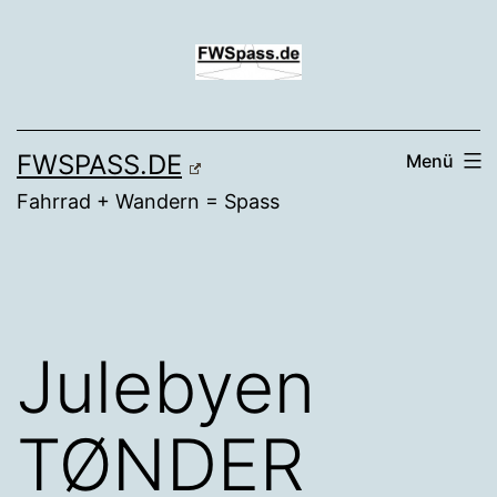
Zum
Inhalt
springen
FWSPASS.DE
Menü
Fahrrad + Wandern = Spass
Julebyen
TØNDER