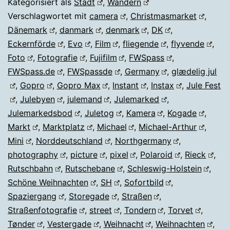
Kategorisiert als
Stadt
,
Wandern
Verschlagwortet mit
camera
,
Christmasmarket
,
Dänemark
,
danmark
,
denmark
,
DK
,
Eckernförde
,
Evo
,
Film
,
fliegende
,
flyvende
,
Foto
,
Fotografie
,
Fujifilm
,
FWSpass
,
FWSpass.de
,
FWSpassde
,
Germany
,
glædelig jul
,
Gopro
,
Gopro Max
,
Instant
,
Instax
,
Jule Fest
,
Julebyen
,
julemand
,
Julemarked
,
Julemarkedsbod
,
Juletog
,
Kamera
,
Kogade
,
Markt
,
Marktplatz
,
Michael
,
Michael-Arthur
,
Mini
,
Norddeutschland
,
Northgermany
,
photography
,
picture
,
pixel
,
Polaroid
,
Rieck
,
Rutschbahn
,
Rutschebane
,
Schleswig-Holstein
,
Schöne Weihnachten
,
SH
,
Sofortbild
,
Spaziergang
,
Storegade
,
Straßen
,
Straßenfotografie
,
street
,
Tondern
,
Torvet
,
Tønder
,
Vestergade
,
Weihnacht
,
Weihnachten
,