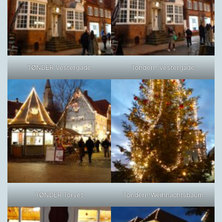
TØNDER Vestergade
Tondern Vestergade
TØNDER Torvet
Tondern Weihnachtsbaum