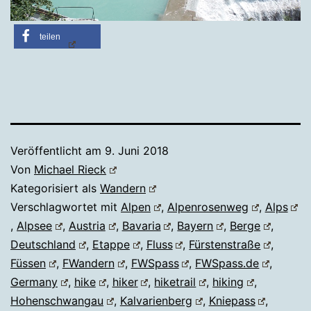
teilen
Veröffentlicht am
9. Juni 2018
Von
Michael Rieck
Kategorisiert als
Wandern
Verschlagwortet mit
Alpen
,
Alpenrosenweg
,
Alps
,
Alpsee
,
Austria
,
Bavaria
,
Bayern
,
Berge
,
Deutschland
,
Etappe
,
Fluss
,
Fürstenstraße
,
Füssen
,
FWandern
,
FWSpass
,
FWSpass.de
,
Germany
,
hike
,
hiker
,
hiketrail
,
hiking
,
Hohenschwangau
,
Kalvarienberg
,
Kniepass
,