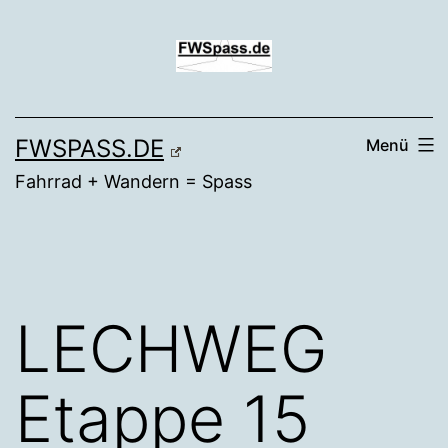
Zum
Inhalt
springen
FWSPASS.DE
Menü
Fahrrad + Wandern = Spass
LECHWEG
Etappe 15