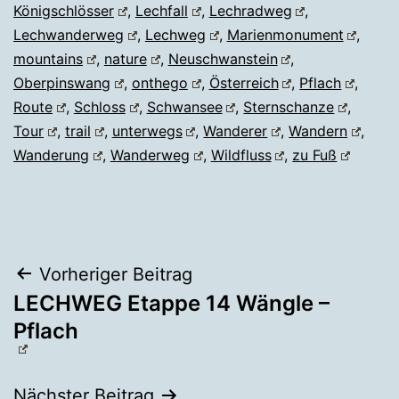
Königschlösser
,
Lechfall
,
Lechradweg
,
Lechwanderweg
,
Lechweg
,
Marienmonument
,
mountains
,
nature
,
Neuschwanstein
,
Oberpinswang
,
onthego
,
Österreich
,
Pflach
,
Route
,
Schloss
,
Schwansee
,
Sternschanze
,
Tour
,
trail
,
unterwegs
,
Wanderer
,
Wandern
,
Wanderung
,
Wanderweg
,
Wildfluss
,
zu Fuß
Beitragsnavigation
Vorheriger Beitrag
LECHWEG Etappe 14 Wängle –
Pflach
Nächster Beitrag