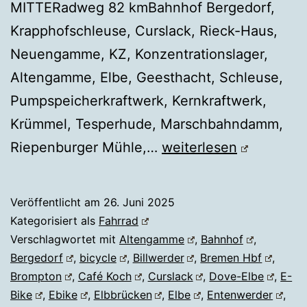
MITTERadweg 82 kmBahnhof Bergedorf,
Krapphofschleuse, Curslack, Rieck-Haus,
Neuengamme, KZ, Konzentrationslager,
Altengamme, Elbe, Geesthacht, Schleuse,
Pumpspeicherkraftwerk, Kernkraftwerk,
Krümmel, Tesperhude, Marschbahndamm,
Fahrrad
Riepenburger Mühle,…
weiterlesen
Hamburg
Vier-
Veröffentlicht am
26. Juni 2025
und
Kategorisiert als
Fahrrad
Marschlande
Verschlagwortet mit
Altengamme
,
Bahnhof
,
Bergedorf
,
bicycle
,
Billwerder
,
Bremen Hbf
,
Brompton
,
Café Koch
,
Curslack
,
Dove-Elbe
,
E-
Bike
,
Ebike
,
Elbbrücken
,
Elbe
,
Entenwerder
,