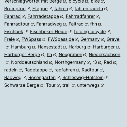
Verschlagwortet mit
Berge
,
bicycle
,
bike
,
Brompton
,
Etappe
,
fahren
,
fahren radeln
,
Fahrrad
,
Fahrradetappe
,
Fahrradfahrer
,
Fahrradtour
,
Fahrradweg
,
Faltrad
,
fhh
,
Fischbek
,
Fischbeker Heide
,
folding bicycle
,
Freie
,
FWSpass
,
FWSpass.de
,
Germany
,
Gravel
,
Hamburg
,
Hansestadt
,
Harburg
,
Harburger
,
Harburger Berge
,
hh
,
Neugraben
,
Niedersachsen
,
Norddeutschland
,
Northgermany
,
r3
,
Rad
,
radeln
,
Radetappe
,
radfahren
,
Radtour
,
Radweg
,
Rosengarten
,
Schleswig-Holstein
,
Schwarze Berge
,
Tour
,
trail
,
unterwegs