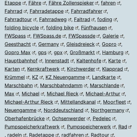
Etappe
,
Fähre
,
Fähre Zollenspieker
,
fahren
,
Fahrrad
,
Fahrradetappe
,
Fahrradfahrer
,
Fahrradtour
,
Fahrradweg
,
Faltrad
,
foding
,
folding bicycle
,
folding bike
,
Fünfhausen
,
FWSpass
,
FWSpass.de
,
FWSpassde
,
Galerie
,
Geesthacht
,
Germany
,
Gleisdreieck
,
Gopro
,
Gopro Max
,
gps
,
gpx
,
Großmarkt
,
Hamburg
,
Hauptbahnhof
,
Innenstadt
,
Kaltenhofe
,
Karte
,
Karten
,
Kernkraftwerk
,
Kirchwerder
,
Klapprad
,
Krümmel
,
KZ
,
KZ Neuengamme
,
Landkarte
,
Marschbahn
,
Marschbahndamm
,
Marschlande
,
Max
,
Michael
,
Michael Rieck
,
Michael-Arthur
,
Michael-Arthur Rieck
,
Mittellandkanal
,
Moorfleet
,
Neuengamme
,
Norddeutschland
,
Northgermany
,
Oberhafenbrücke
,
Ochsenwerder
,
Pedelec
,
Pumpspeicherkraftwerk
,
Pumpspeicherwerk
,
Rad
,
radeln
,
Radetappe
,
radfahren
,
Radtour
,