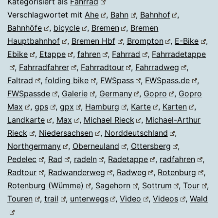
Kategorisiert als
Fahrrad
an
Verschlagwortet mit
Ahe
,
Bahn
,
Bahnhof
,
Bahnhöfe
,
bicycle
,
Bremen
,
Bremen
der
Hauptbahnhof
,
Bremen Hbf
,
Brompton
,
E-Bike
,
Bahn
Ebike
,
Etappe
,
fahren
,
Fahrrad
,
Fahrradetappe
lang
,
Fahrradfahrer
,
Fahrradtour
,
Fahrradweg
,
Faltrad
,
folding bike
,
FWSpass
,
FWSpass.de
,
FWSpassde
,
Galerie
,
Germany
,
Gopro
,
Gopro
Max
,
gps
,
gpx
,
Hamburg
,
Karte
,
Karten
,
Landkarte
,
Max
,
Michael Rieck
,
Michael-Arthur
Rieck
,
Niedersachsen
,
Norddeutschland
,
Northgermany
,
Oberneuland
,
Ottersberg
,
Pedelec
,
Rad
,
radeln
,
Radetappe
,
radfahren
,
Radtour
,
Radwanderweg
,
Radweg
,
Rotenburg
,
Rotenburg (Wümme)
,
Sagehorn
,
Sottrum
,
Tour
,
Touren
,
trail
,
unterwegs
,
Video
,
Videos
,
Wald