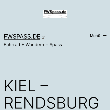
Zum
Inhalt
springen
FWSPASS.DE
Menü
Fahrrad + Wandern = Spass
KIEL –
RENDSBURG