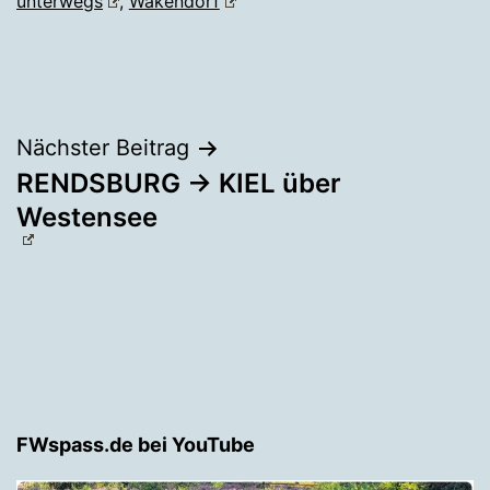
unterwegs
,
Wakendorf
Beitragsnavigation
Nächster Beitrag
RENDSBURG → KIEL über
Westensee
FWspass.de bei YouTube