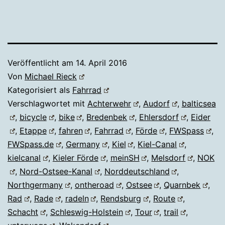
Veröffentlicht am
14. April 2016
Von
Michael Rieck
Kategorisiert als
Fahrrad
Verschlagwortet mit
Achterwehr
,
Audorf
,
balticsea
,
bicycle
,
bike
,
Bredenbek
,
Ehlersdorf
,
Eider
,
Etappe
,
fahren
,
Fahrrad
,
Förde
,
FWSpass
,
FWSpass.de
,
Germany
,
Kiel
,
Kiel-Canal
,
kielcanal
,
Kieler Förde
,
meinSH
,
Melsdorf
,
NOK
,
Nord-Ostsee-Kanal
,
Norddeutschland
,
Northgermany
,
ontheroad
,
Ostsee
,
Quarnbek
,
Rad
,
Rade
,
radeln
,
Rendsburg
,
Route
,
Schacht
,
Schleswig-Holstein
,
Tour
,
trail
,