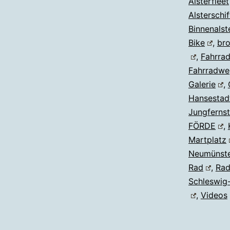
Alsterfleet
Alsterschif
Binnenalst
Bike
,
bro
,
Fahrra
Fahrradwe
Galerie
,
Hansestad
Jungfernst
FÖRDE
,
Martplatz
Neumünst
Rad
,
Ra
Schleswig-
,
Videos