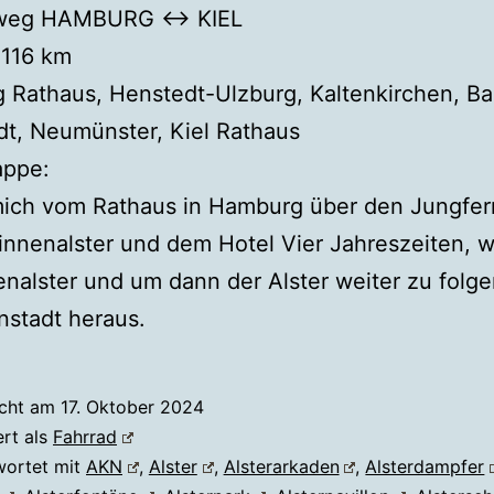
dweg HAMBURG ↔ KIEL
116 km
 Rathaus, Henstedt-Ulzburg, Kaltenkirchen, B
t, Neumünster, Kiel Rathaus
appe:
mich vom Rathaus in Hamburg über den Jungfer
innenalster und dem Hotel Vier Jahreszeiten, w
nalster und um dann der Alster weiter zu folge
nstadt heraus.
icht am
17. Oktober 2024
ert als
Fahrrad
wortet mit
AKN
,
Alster
,
Alsterarkaden
,
Alsterdampfer