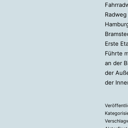
Fahrra
Radweg 
Hamburg
Bramsted
Erste Et
Führte 
an der B
der Auße
der Inne
Veröffentl
Kategorisi
Verschlag