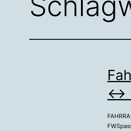
Schlag
Fa
↔ 
FAHRRAD
FWSpass