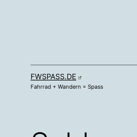
Zum
Inhalt
springen
FWSPASS.DE
Fahrrad + Wandern = Spass