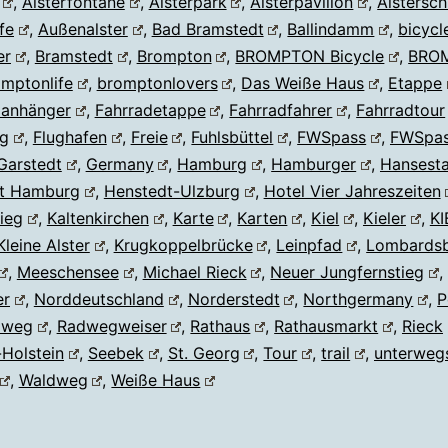
,
Alsterfontäne
,
Alsterpark
,
Alsterpavillon
,
Alstersch
fe
,
Außenalster
,
Bad Bramstedt
,
Ballindamm
,
bicycl
er
,
Bramstedt
,
Brompton
,
BROMPTON Bicycle
,
BRO
mptonlife
,
bromptonlovers
,
Das Weiße Haus
,
Etappe
danhänger
,
Fahrradetappe
,
Fahrradfahrer
,
Fahrradtour
g
,
Flughafen
,
Freie
,
Fuhlsbüttel
,
FWSpass
,
FWSpas
Garstedt
,
Germany
,
Hamburg
,
Hamburger
,
Hansest
t Hamburg
,
Henstedt-Ulzburg
,
Hotel Vier Jahreszeiten
ieg
,
Kaltenkirchen
,
Karte
,
Karten
,
Kiel
,
Kieler
,
KI
Kleine Alster
,
Krugkoppelbrücke
,
Leinpfad
,
Lombards
,
Meeschensee
,
Michael Rieck
,
Neuer Jungfernstieg
,
er
,
Norddeutschland
,
Norderstedt
,
Northgermany
,
P
dweg
,
Radwegweiser
,
Rathaus
,
Rathausmarkt
,
Rieck
Holstein
,
Seebek
,
St. Georg
,
Tour
,
trail
,
unterweg
,
Waldweg
,
Weiße Haus