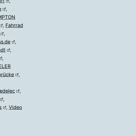
iff
,
e
,
MPTON
,
Fahrrad
,
s.de
,
adt
,
,
ELER
brücke
,
edelec
,
,
s
,
Video