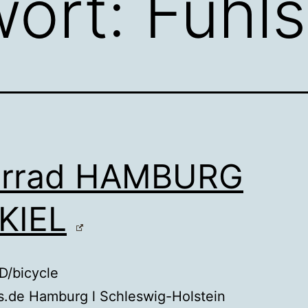
wort:
Fuhls
hrrad HAMBURG
KIEL
/bicycle
.de Hamburg l Schleswig-Holstein