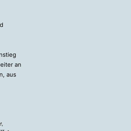
ad
nstieg
eiter an
n, aus
,