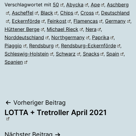
Verschlagwortet mit
50
,
Abycka
,
Ape
,
Aschberg
,
Ascheffel
,
Black
,
Chips
,
Cross
,
Deutschland
,
Eckernförde
,
Feinkost
,
Flamencas
,
Germany
,
Hüttener Berge
,
Michael Rieck
,
Nera
,
Norddeutschland
,
Northgermany
,
Paprika
,
Piaggio
,
Rendsburg
,
Rendsburg-Eckernförde
,
Schleswig-Holstein
,
Schwarz
,
Snacks
,
Spain
,
Spanien
Beitragsnavigation
Vorheriger Beitrag
LOTTA + Tretroller April 2021
Nächster Beitrag