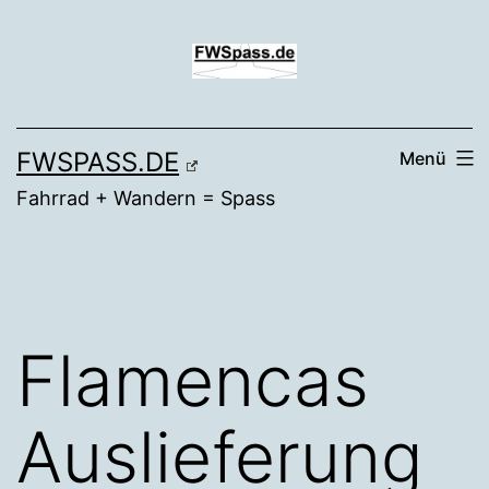
Zum
Inhalt
springen
FWSPASS.DE
Menü
Fahrrad + Wandern = Spass
Flamencas
Auslieferung