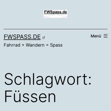
Zum
Inhalt
springen
FWSPASS.DE
Menü
Fahrrad + Wandern = Spass
Schlagwort:
Füssen