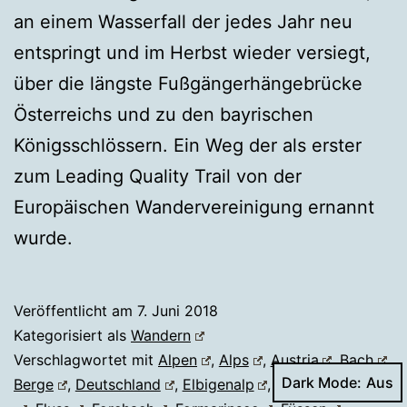
an einem Wasserfall der jedes Jahr neu
entspringt und im Herbst wieder versiegt,
über die längste Fußgängerhängebrücke
Österreichs und zu den bayrischen
Königsschlössern. Ein Weg der als erster
zum Leading Quality Trail von der
Europäischen Wandervereinigung ernannt
wurde.
Veröffentlicht am
7. Juni 2018
Kategorisiert als
Wandern
Verschlagwortet mit
Alpen
,
Alps
,
Austria
,
Bach
,
Dark Mode:
Berge
,
Deutschland
,
Elbigenalp
,
Elmen
,
Etappe