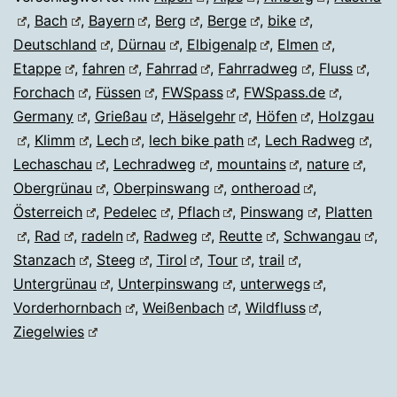
,
Bach
,
Bayern
,
Berg
,
Berge
,
bike
,
Deutschland
,
Dürnau
,
Elbigenalp
,
Elmen
,
Etappe
,
fahren
,
Fahrrad
,
Fahrradweg
,
Fluss
,
Forchach
,
Füssen
,
FWSpass
,
FWSpass.de
,
Germany
,
Grießau
,
Häselgehr
,
Höfen
,
Holzgau
,
Klimm
,
Lech
,
lech bike path
,
Lech Radweg
,
Lechaschau
,
Lechradweg
,
mountains
,
nature
,
Obergrünau
,
Oberpinswang
,
ontheroad
,
Österreich
,
Pedelec
,
Pflach
,
Pinswang
,
Platten
,
Rad
,
radeln
,
Radweg
,
Reutte
,
Schwangau
,
Stanzach
,
Steeg
,
Tirol
,
Tour
,
trail
,
Untergrünau
,
Unterpinswang
,
unterwegs
,
Vorderhornbach
,
Weißenbach
,
Wildfluss
,
Ziegelwies