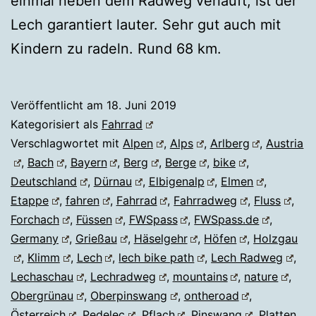
einmal neben dem Radweg verläuft, ist der
Lech garantiert lauter. Sehr gut auch mit
Kindern zu radeln. Rund 68 km.
Veröffentlicht am
18. Juni 2019
Kategorisiert als
Fahrrad
Verschlagwortet mit
Alpen
,
Alps
,
Arlberg
,
Austria
,
Bach
,
Bayern
,
Berg
,
Berge
,
bike
,
Deutschland
,
Dürnau
,
Elbigenalp
,
Elmen
,
Etappe
,
fahren
,
Fahrrad
,
Fahrradweg
,
Fluss
,
Forchach
,
Füssen
,
FWSpass
,
FWSpass.de
,
Germany
,
Grießau
,
Häselgehr
,
Höfen
,
Holzgau
,
Klimm
,
Lech
,
lech bike path
,
Lech Radweg
,
Lechaschau
,
Lechradweg
,
mountains
,
nature
,
Obergrünau
,
Oberpinswang
,
ontheroad
,
Österreich
,
Pedelec
,
Pflach
,
Pinswang
,
Platten