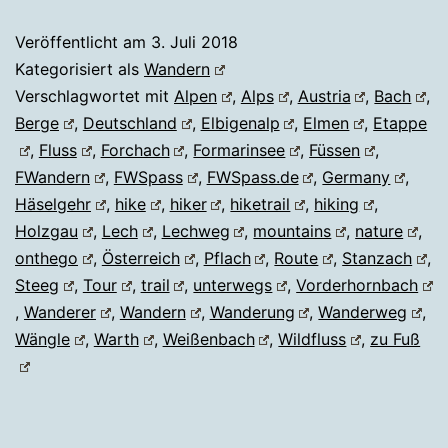
Veröffentlicht am
3. Juli 2018
Kategorisiert als
Wandern
Verschlagwortet mit
Alpen
,
Alps
,
Austria
,
Bach
,
Berge
,
Deutschland
,
Elbigenalp
,
Elmen
,
Etappe
,
Fluss
,
Forchach
,
Formarinsee
,
Füssen
,
FWandern
,
FWSpass
,
FWSpass.de
,
Germany
,
Häselgehr
,
hike
,
hiker
,
hiketrail
,
hiking
,
Holzgau
,
Lech
,
Lechweg
,
mountains
,
nature
,
onthego
,
Österreich
,
Pflach
,
Route
,
Stanzach
,
Steeg
,
Tour
,
trail
,
unterwegs
,
Vorderhornbach
,
Wanderer
,
Wandern
,
Wanderung
,
Wanderweg
,
Wängle
,
Warth
,
Weißenbach
,
Wildfluss
,
zu Fuß