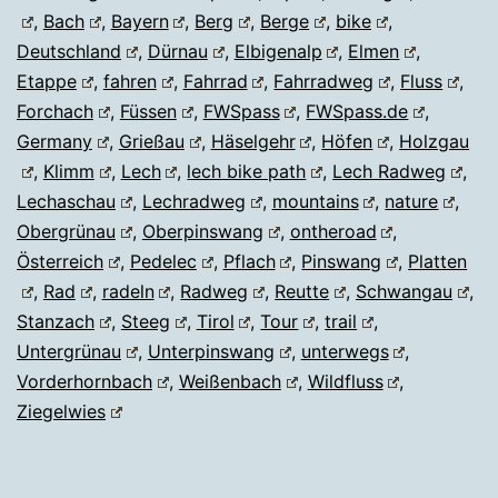
,
Bach
,
Bayern
,
Berg
,
Berge
,
bike
,
Deutschland
,
Dürnau
,
Elbigenalp
,
Elmen
,
Etappe
,
fahren
,
Fahrrad
,
Fahrradweg
,
Fluss
,
Forchach
,
Füssen
,
FWSpass
,
FWSpass.de
,
Germany
,
Grießau
,
Häselgehr
,
Höfen
,
Holzgau
,
Klimm
,
Lech
,
lech bike path
,
Lech Radweg
,
Lechaschau
,
Lechradweg
,
mountains
,
nature
,
Obergrünau
,
Oberpinswang
,
ontheroad
,
Österreich
,
Pedelec
,
Pflach
,
Pinswang
,
Platten
,
Rad
,
radeln
,
Radweg
,
Reutte
,
Schwangau
,
Stanzach
,
Steeg
,
Tirol
,
Tour
,
trail
,
Untergrünau
,
Unterpinswang
,
unterwegs
,
Vorderhornbach
,
Weißenbach
,
Wildfluss
,
Ziegelwies