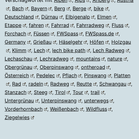
Verschlagwortet mit
Alpen
,
Alps
,
Arlberg
,
Austria
,
Bach
,
Bayern
,
Berg
,
Berge
,
bike
,
Deutschland
,
Dürnau
,
Elbigenalp
,
Elmen
,
Etappe
,
fahren
,
Fahrrad
,
Fahrradweg
,
Fluss
,
Forchach
,
Füssen
,
FWSpass
,
FWSpass.de
,
Germany
,
Grießau
,
Häselgehr
,
Höfen
,
Holzgau
,
Klimm
,
Lech
,
lech bike path
,
Lech Radweg
,
Lechaschau
,
Lechradweg
,
mountains
,
nature
,
Obergrünau
,
Oberpinswang
,
ontheroad
,
Österreich
,
Pedelec
,
Pflach
,
Pinswang
,
Platten
,
Rad
,
radeln
,
Radweg
,
Reutte
,
Schwangau
,
Stanzach
,
Steeg
,
Tirol
,
Tour
,
trail
,
Untergrünau
,
Unterpinswang
,
unterwegs
,
Vorderhornbach
,
Weißenbach
,
Wildfluss
,
Ziegelwies