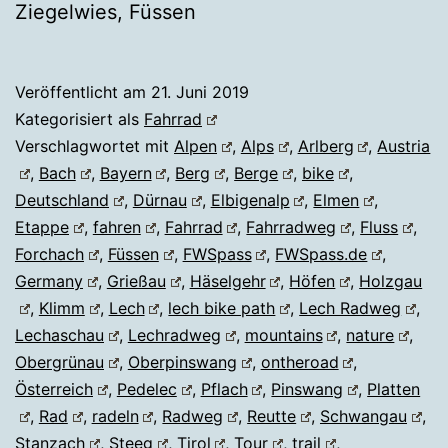
Ziegelwies, Füssen
Veröffentlicht am
21. Juni 2019
Kategorisiert als
Fahrrad
Verschlagwortet mit
Alpen
,
Alps
,
Arlberg
,
Austria
,
Bach
,
Bayern
,
Berg
,
Berge
,
bike
,
Deutschland
,
Dürnau
,
Elbigenalp
,
Elmen
,
Etappe
,
fahren
,
Fahrrad
,
Fahrradweg
,
Fluss
,
Forchach
,
Füssen
,
FWSpass
,
FWSpass.de
,
Germany
,
Grießau
,
Häselgehr
,
Höfen
,
Holzgau
,
Klimm
,
Lech
,
lech bike path
,
Lech Radweg
,
Lechaschau
,
Lechradweg
,
mountains
,
nature
,
Obergrünau
,
Oberpinswang
,
ontheroad
,
Österreich
,
Pedelec
,
Pflach
,
Pinswang
,
Platten
,
Rad
,
radeln
,
Radweg
,
Reutte
,
Schwangau
,
Stanzach
,
Steeg
,
Tirol
,
Tour
,
trail
,