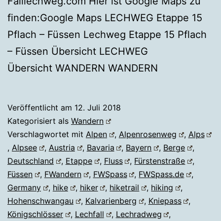
Falllechweg.com Hier ist Google Maps zu
finden:Google Maps LECHWEG Etappe 15
Pflach – Füssen Lechweg Etappe 15 Pflach
– Füssen Übersicht LECHWEG
Übersicht WANDERN WANDERN
Veröffentlicht am
12. Juli 2018
Kategorisiert als
Wandern
Verschlagwortet mit
Alpen
,
Alpenrosenweg
,
Alps
,
Alpsee
,
Austria
,
Bavaria
,
Bayern
,
Berge
,
Deutschland
,
Etappe
,
Fluss
,
Fürstenstraße
,
Füssen
,
FWandern
,
FWSpass
,
FWSpass.de
,
Germany
,
hike
,
hiker
,
hiketrail
,
hiking
,
Hohenschwangau
,
Kalvarienberg
,
Kniepass
,
Königschlösser
,
Lechfall
,
Lechradweg
,