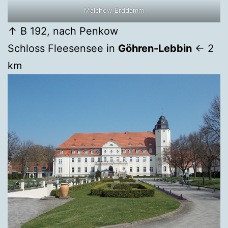
Malchow Erddamm
↑ B 192, nach Penkow
Schloss Fleesensee in
Göhren-Lebbin
← 2
km