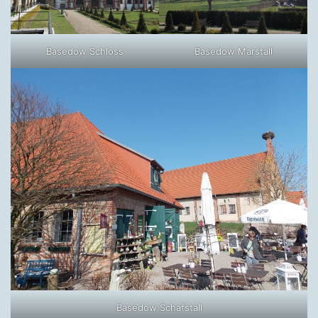
Basedow Schloss
Basedow Marstall
Basedow Schafstall