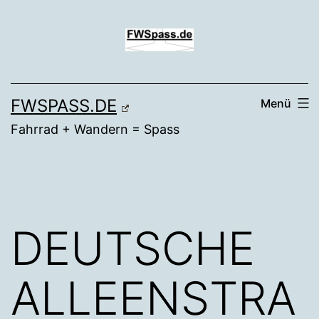
Zum
Inhalt
springen
FWSPASS.DE
Menü
Fahrrad + Wandern = Spass
DEUTSCHE
ALLEENSTRA