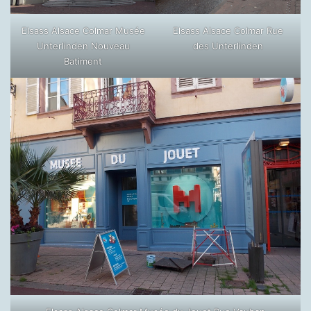
Elsass Alsace Colmar Musée
Elsass Alsace Colmar Rue
Unterlinden Nouveau
des Unterlinden
Batiment