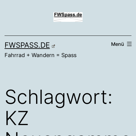
Zum
Inhalt
springen
FWSPASS.DE
Menü
Fahrrad + Wandern = Spass
Schlagwort:
KZ