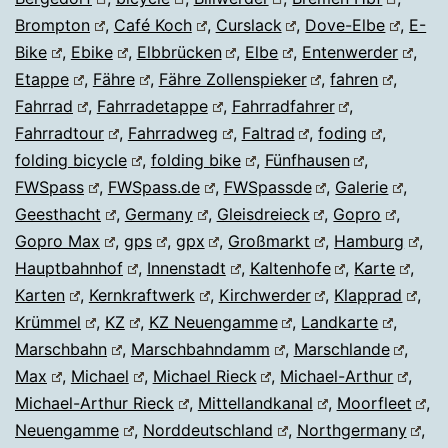
Brompton
,
Café Koch
,
Curslack
,
Dove-Elbe
,
E-
Bike
,
Ebike
,
Elbbrücken
,
Elbe
,
Entenwerder
,
Etappe
,
Fähre
,
Fähre Zollenspieker
,
fahren
,
Fahrrad
,
Fahrradetappe
,
Fahrradfahrer
,
Fahrradtour
,
Fahrradweg
,
Faltrad
,
foding
,
folding bicycle
,
folding bike
,
Fünfhausen
,
FWSpass
,
FWSpass.de
,
FWSpassde
,
Galerie
,
Geesthacht
,
Germany
,
Gleisdreieck
,
Gopro
,
Gopro Max
,
gps
,
gpx
,
Großmarkt
,
Hamburg
,
Hauptbahnhof
,
Innenstadt
,
Kaltenhofe
,
Karte
,
Karten
,
Kernkraftwerk
,
Kirchwerder
,
Klapprad
,
Krümmel
,
KZ
,
KZ Neuengamme
,
Landkarte
,
Marschbahn
,
Marschbahndamm
,
Marschlande
,
Max
,
Michael
,
Michael Rieck
,
Michael-Arthur
,
Michael-Arthur Rieck
,
Mittellandkanal
,
Moorfleet
,
Neuengamme
,
Norddeutschland
,
Northgermany
,