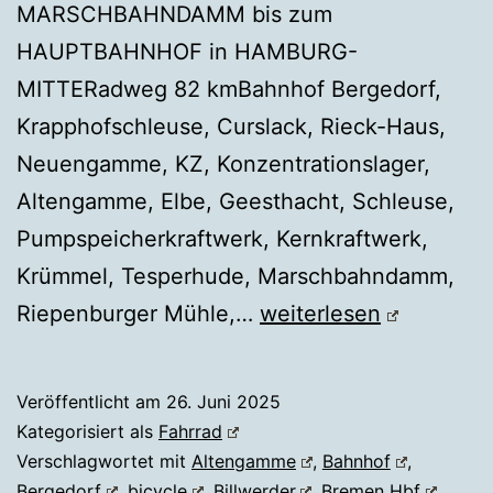
MARSCHBAHNDAMM bis zum
HAUPTBAHNHOF in HAMBURG-
MITTERadweg 82 kmBahnhof Bergedorf,
Krapphofschleuse, Curslack, Rieck-Haus,
Neuengamme, KZ, Konzentrationslager,
Altengamme, Elbe, Geesthacht, Schleuse,
Pumpspeicherkraftwerk, Kernkraftwerk,
Krümmel, Tesperhude, Marschbahndamm,
Fahrrad
Riepenburger Mühle,…
weiterlesen
Hamburg
Vier-
Veröffentlicht am
26. Juni 2025
und
Kategorisiert als
Fahrrad
Marschlande
Verschlagwortet mit
Altengamme
,
Bahnhof
,
Bergedorf
,
bicycle
,
Billwerder
,
Bremen Hbf
,