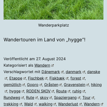
Wanderparkplatz
Wandertouren im Land von „hygge“!
Veröffentlicht am
27. August 2024
Kategorisiert als
Wandern
Verschlagwortet mit
Dänemark
,
danmark
,
danske
,
Etappe
,
Fischbek
,
Fiskbæk
,
forest
,
gemütlich
,
Gopro
,
Gråsten
,
Gravenstein
,
hiking
,
hygge
,
RODEN SKOV
,
Route
,
ruhig
,
Rundweg
,
Rute
,
skov
,
Spaziergang
,
Tour
,
trekking
,
Wald
,
walking
,
Wanderlust
,
Wandern