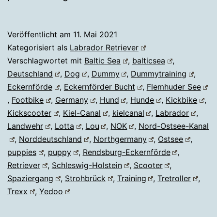
Veröffentlicht am
11. Mai 2021
Kategorisiert als
Labrador Retriever
Verschlagwortet mit
Baltic Sea
,
balticsea
,
Deutschland
,
Dog
,
Dummy
,
Dummytraining
,
Eckernförde
,
Eckernförder Bucht
,
Flemhuder See
,
Footbike
,
Germany
,
Hund
,
Hunde
,
Kickbike
,
Kickscooter
,
Kiel-Canal
,
kielcanal
,
Labrador
,
Landwehr
,
Lotta
,
Lou
,
NOK
,
Nord-Ostsee-Kanal
,
Norddeutschland
,
Northgermany
,
Ostsee
,
puppies
,
puppy
,
Rendsburg-Eckernförde
,
Retriever
,
Schleswig-Holstein
,
Scooter
,
Spaziergang
,
Strohbrück
,
Training
,
Tretroller
,
Trexx
,
Yedoo