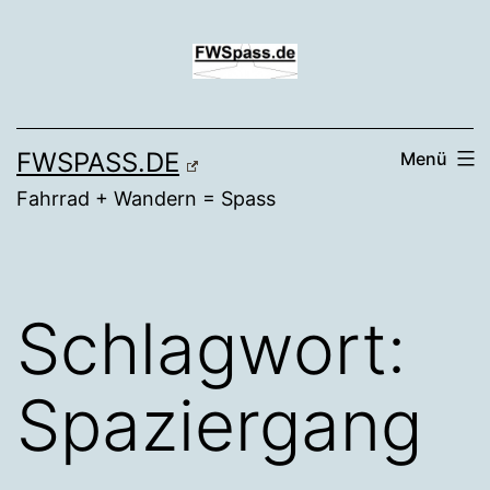
Zum
Inhalt
springen
FWSPASS.DE
Menü
Fahrrad + Wandern = Spass
Schlagwort:
Spaziergang