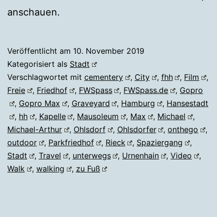
anschauen.
Veröffentlicht am
10. November 2019
Kategorisiert als
Stadt
Verschlagwortet mit
cementery
,
City
,
fhh
,
Film
,
Freie
,
Friedhof
,
FWSpass
,
FWSpass.de
,
Gopro
,
Gopro Max
,
Graveyard
,
Hamburg
,
Hansestadt
,
hh
,
Kapelle
,
Mausoleum
,
Max
,
Michael
,
Michael-Arthur
,
Ohlsdorf
,
Ohlsdorfer
,
onthego
,
outdoor
,
Parkfriedhof
,
Rieck
,
Spaziergang
,
Stadt
,
Travel
,
unterwegs
,
Urnenhain
,
Video
,
Walk
,
walking
,
zu Fuß