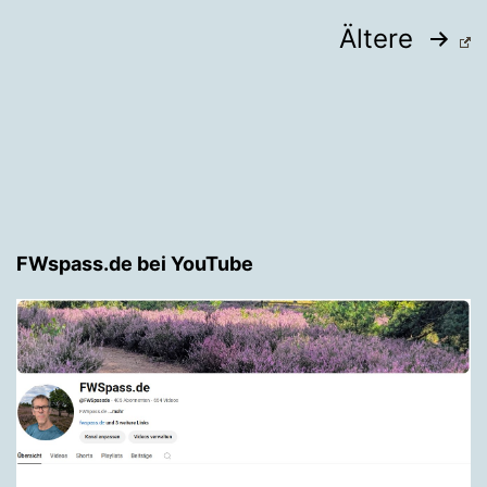
Seitennummerierung
Ältere
der
Beiträge
FWspass.de bei YouTube