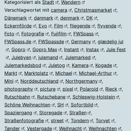
Kategorisiert als
Stadt
,
Wandern
Verschlagwortet mit
camera
,
Christmasmarket
,
Dänemark
,
danmark
,
denmark
,
DK
,
Eckernförde
,
Evo
,
Film
,
fliegende
,
flyvende
,
Foto
,
Fotografie
,
Fujifilm
,
FWSpass
,
FWSpass.de
,
FWSpassde
,
Germany
,
glædelig jul
,
Gopro
,
Gopro Max
,
Instant
,
Instax
,
Jule Fest
,
Julebyen
,
julemand
,
Julemarked
,
Julemarkedsbod
,
Juletog
,
Kamera
,
Kogade
,
Markt
,
Marktplatz
,
Michael
,
Michael-Arthur
,
Mini
,
Norddeutschland
,
Northgermany
,
photography
,
picture
,
pixel
,
Polaroid
,
Rieck
,
Rutschbahn
,
Rutschebane
,
Schleswig-Holstein
,
Schöne Weihnachten
,
SH
,
Sofortbild
,
Spaziergang
,
Storegade
,
Straßen
,
Straßenfotografie
,
street
,
Tondern
,
Torvet
,
Tønder
,
Vestergade
,
Weihnacht
,
Weihnachten
,