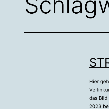
Schlag
STR
Hier geh
Verlink
das Bild
2023 be