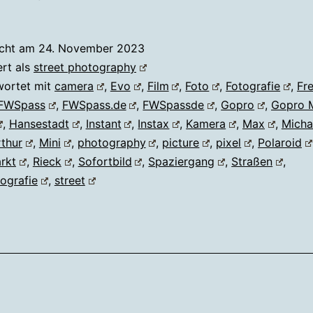
icht am
24. November 2023
ert als
street photography
wortet mit
camera
,
Evo
,
Film
,
Foto
,
Fotografie
,
Fre
FWSpass
,
FWSpass.de
,
FWSpassde
,
Gopro
,
Gopro 
,
Hansestadt
,
Instant
,
Instax
,
Kamera
,
Max
,
Micha
thur
,
Mini
,
photography
,
picture
,
pixel
,
Polaroid
rkt
,
Rieck
,
Sofortbild
,
Spaziergang
,
Straßen
,
ografie
,
street