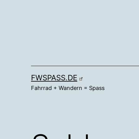
Zum
Inhalt
springen
FWSPASS.DE
Fahrrad + Wandern = Spass