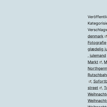
Veröffentl
Kategorisi
Verschlag
denmark
Fotografie
glædelig ju
,
julemand
Markt
,
M
Northger
Rutschbah
,
Sofortb
street
,
T
Weihnacht
Weihnacht
Weihnacht