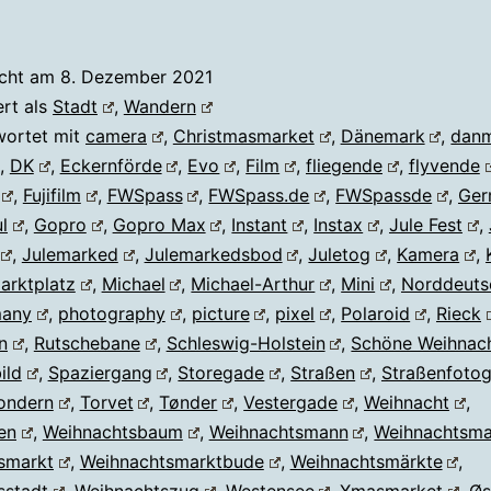
icht am
8. Dezember 2021
ert als
Stadt
,
Wandern
wortet mit
camera
,
Christmasmarket
,
Dänemark
,
dan
,
DK
,
Eckernförde
,
Evo
,
Film
,
fliegende
,
flyvende
,
Fujifilm
,
FWSpass
,
FWSpass.de
,
FWSpassde
,
Ger
l
,
Gopro
,
Gopro Max
,
Instant
,
Instax
,
Jule Fest
,
,
Julemarked
,
Julemarkedsbod
,
Juletog
,
Kamera
,
arktplatz
,
Michael
,
Michael-Arthur
,
Mini
,
Norddeuts
many
,
photography
,
picture
,
pixel
,
Polaroid
,
Rieck
n
,
Rutschebane
,
Schleswig-Holstein
,
Schöne Weihnac
ild
,
Spaziergang
,
Storegade
,
Straßen
,
Straßenfotog
ondern
,
Torvet
,
Tønder
,
Vestergade
,
Weihnacht
,
en
,
Weihnachtsbaum
,
Weihnachtsmann
,
Weihnachtsm
smarkt
,
Weihnachtsmarktbude
,
Weihnachtsmärkte
,
sstadt
,
Weihnachtszug
,
Westensee
,
Xmasmarket
,
Øs