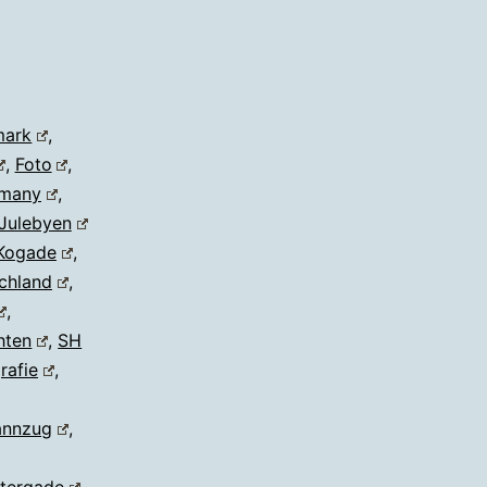
mark
,
,
Foto
,
many
,
Julebyen
Kogade
,
chland
,
,
hten
,
SH
rafie
,
annzug
,
tergade