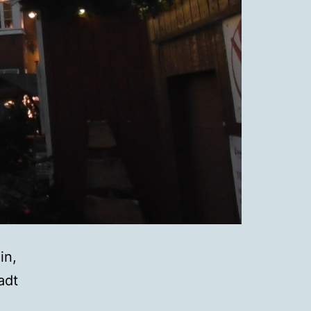
in,
adt