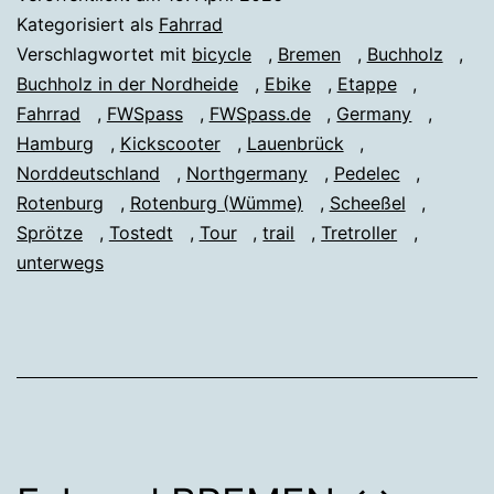
BUCHHOLZ
Kategorisiert als
Fahrrad
Verschlagwortet mit
bicycle
,
Bremen
,
Buchholz
,
Buchholz in der Nordheide
,
Ebike
,
Etappe
,
Fahrrad
,
FWSpass
,
FWSpass.de
,
Germany
,
Hamburg
,
Kickscooter
,
Lauenbrück
,
Norddeutschland
,
Northgermany
,
Pedelec
,
Rotenburg
,
Rotenburg (Wümme)
,
Scheeßel
,
Sprötze
,
Tostedt
,
Tour
,
trail
,
Tretroller
,
unterwegs