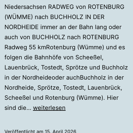
Niedersachsen RADWEG von ROTENBURG
(WÜMME) nach BUCHHOLZ IN DER
NORDHEIDE immer an der Bahn lang oder
auch von BUCHHOLZ nach ROTENBURG
Radweg 55 kmRotenburg (Wümme) und es
folgen die Bahnhöfe von Scheeßel,
Lauenbrück, Tostedt, Sprötze und Buchholz
in der Nordheideoder auchBuchholz in der
Nordheide, Sprötze, Tostedt, Lauenbrück,
Scheeßel und Rotenburg (Wümme). Hier
Fahrrad
sind die…
weiterlesen
ROTENBURG
↔
Veröffentlicht am
15. April 2026