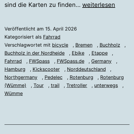
Fahrrad
sind die Karten zu finden…
weiterlesen
BREMEN
↔
Veröffentlicht am
15. April 2026
HAMBURG
Kategorisiert als
Fahrrad
Verschlagwortet mit
bicycle
,
Bremen
,
Buchholz
,
Buchholz in der Nordheide
,
Ebike
,
Etappe
,
Fahrrad
,
FWSpass
,
FWSpass.de
,
Germany
,
Hamburg
,
Kickscooter
,
Norddeutschland
,
Northgermany
,
Pedelec
,
Rotenburg
,
Rotenburg
(Wümme)
,
Tour
,
trail
,
Tretroller
,
unterwegs
,
Wümme