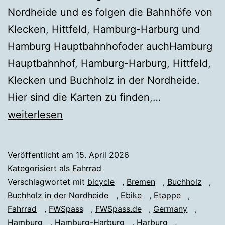
Nordheide und es folgen die Bahnhöfe von
Klecken, Hittfeld, Hamburg-Harburg und
Hamburg Hauptbahnhofoder auchHamburg
Hauptbahnhof, Hamburg-Harburg, Hittfeld,
Klecken und Buchholz in der Nordheide.
Fahrrad
Hier sind die Karten zu finden,…
BUCHHOLZ
weiterlesen
↔
HAMBURG
Veröffentlicht am
15. April 2026
Kategorisiert als
Fahrrad
Verschlagwortet mit
bicycle
,
Bremen
,
Buchholz
,
Buchholz in der Nordheide
,
Ebike
,
Etappe
,
Fahrrad
,
FWSpass
,
FWSpass.de
,
Germany
,
Hamburg
,
Hamburg-Harburg
,
Harburg
,