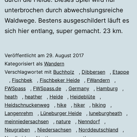
unterbrochen durch abwechslungsreiche
Waldwege. Bestens ausgeschildert läuft es
sich hier entlang, super gemacht. 23 km.
Veröffentlicht am
29. August 2017
Kategorisiert als
Wandern
Verschlagwortet mit
Buchholz
,
Dibbersen
,
Etappe
,
Fischbek
,
Fischbeker Heide
,
FWandern
,
FWSpass
,
FWSpass.de
,
Germany
,
Hamburg
,
heath
,
heather
,
Heide
,
Heideblüte
,
Heidschnuckenweg
,
hike
,
hiker
,
hiking
,
Langenrehm
,
Lüneburger Heide
,
luneburgheath
,
meinniedersachsen
,
nature
,
Nenndorf
,
Neugraben
,
Niedersachsen
,
Norddeutschland
,