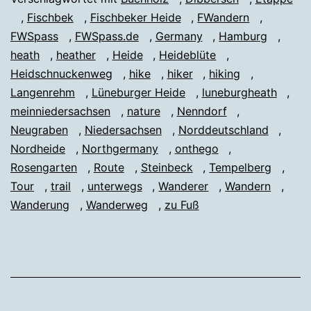
,
Fischbek
,
Fischbeker Heide
,
FWandern
,
FWSpass
,
FWSpass.de
,
Germany
,
Hamburg
,
heath
,
heather
,
Heide
,
Heideblüte
,
Heidschnuckenweg
,
hike
,
hiker
,
hiking
,
Langenrehm
,
Lüneburger Heide
,
luneburgheath
,
meinniedersachsen
,
nature
,
Nenndorf
,
Neugraben
,
Niedersachsen
,
Norddeutschland
,
Nordheide
,
Northgermany
,
onthego
,
Rosengarten
,
Route
,
Steinbeck
,
Tempelberg
,
Tour
,
trail
,
unterwegs
,
Wanderer
,
Wandern
,
Wanderung
,
Wanderweg
,
zu Fuß