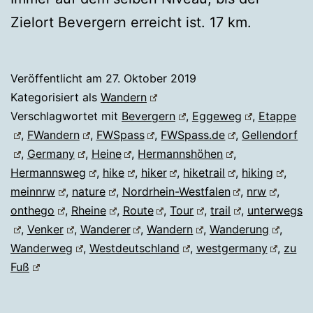
Zielort Bevergern erreicht ist. 17 km.
Veröffentlicht am
27. Oktober 2019
Kategorisiert als
Wandern
Verschlagwortet mit
Bevergern
,
Eggeweg
,
Etappe
,
FWandern
,
FWSpass
,
FWSpass.de
,
Gellendorf
,
Germany
,
Heine
,
Hermannshöhen
,
Hermannsweg
,
hike
,
hiker
,
hiketrail
,
hiking
,
meinnrw
,
nature
,
Nordrhein-Westfalen
,
nrw
,
onthego
,
Rheine
,
Route
,
Tour
,
trail
,
unterwegs
,
Venker
,
Wanderer
,
Wandern
,
Wanderung
,
Wanderweg
,
Westdeutschland
,
westgermany
,
zu
Fuß