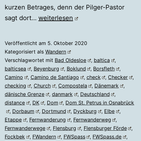
kurzen Betrages, denn der Pilger-Pastor
JAKOBSWEG
sagt dort…
weiterlesen
Veröffentlicht am
5. Oktober 2020
Kategorisiert als
Wandern
Verschlagwortet mit
Bad Oldesloe
,
baltica
,
balticsea
,
Beyenburg
,
Boklund
,
Borsfleth
,
Camino
,
Camino de Santiago
,
check
,
Checker
,
checking
,
Church
,
Compostela
,
Dänemark
,
dänische Grenze
,
danmark
,
Deutschland
,
distance
,
DK
,
Dom
,
Dom St. Petrus in Osnabrück
,
Dorbaum
,
Dortmund
,
Dyckburg
,
Elbe
,
Etappe
,
Fernwanderung
,
Fernwanderweg
,
Fernwanderwege
,
Flensburg
,
Flensburger Förde
,
Fockbek
,
FWandern
,
FWSpass
,
FWSpass.de
,