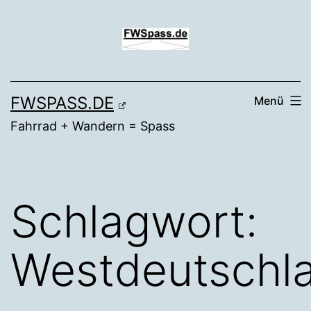
Zum
Inhalt
springen
FWSPASS.DE
Menü
Fahrrad + Wandern = Spass
Schlagwort:
Westdeutschl