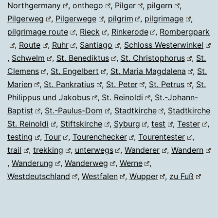
Northgermany
,
onthego
,
Pilger
,
pilgern
,
Pilgerweg
,
Pilgerwege
,
pilgrim
,
pilgrimage
,
pilgrimage route
,
Rieck
,
Rinkerode
,
Rombergpark
,
Route
,
Ruhr
,
Santiago
,
Schloss Westerwinkel
,
Schwelm
,
St. Benediktus
,
St. Christophorus
,
St.
Clemens
,
St. Engelbert
,
St. Maria Magdalena
,
St.
Marien
,
St. Pankratius
,
St. Peter
,
St. Petrus
,
St.
Philippus und Jakobus
,
St. Reinoldi
,
St.-Johann-
Baptist
,
St.-Paulus-Dom
,
Stadtkirche
,
Stadtkirche
St. Reinoldi
,
Stiftskirche
,
Syburg
,
test
,
Tester
,
testing
,
Tour
,
Tourenchecker
,
Tourentester
,
trail
,
trekking
,
unterwegs
,
Wanderer
,
Wandern
,
Wanderung
,
Wanderweg
,
Werne
,
Westdeutschland
,
Westfalen
,
Wupper
,
zu Fuß