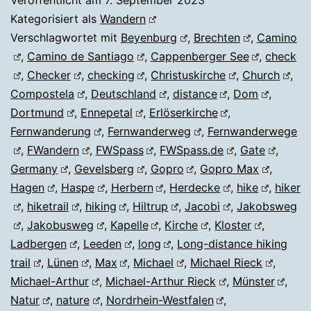
Veröffentlicht am
7. September 2023
BEYEN
Kategorisiert als
Wandern
Verschlagwortet mit
Beyenburg
,
Brechten
,
Camino
,
Camino de Santiago
,
Cappenberger See
,
check
,
Checker
,
checking
,
Christuskirche
,
Church
,
Compostela
,
Deutschland
,
distance
,
Dom
,
Dortmund
,
Ennepetal
,
Erlöserkirche
,
Fernwanderung
,
Fernwanderweg
,
Fernwanderwege
,
FWandern
,
FWSpass
,
FWSpass.de
,
Gate
,
Germany
,
Gevelsberg
,
Gopro
,
Gopro Max
,
Hagen
,
Haspe
,
Herbern
,
Herdecke
,
hike
,
hiker
,
hiketrail
,
hiking
,
Hiltrup
,
Jacobi
,
Jakobsweg
,
Jakobusweg
,
Kapelle
,
Kirche
,
Kloster
,
Ladbergen
,
Leeden
,
long
,
Long-distance hiking
trail
,
Lünen
,
Max
,
Michael
,
Michael Rieck
,
Michael-Arthur
,
Michael-Arthur Rieck
,
Münster
,
Natur
,
nature
,
Nordrhein-Westfalen
,