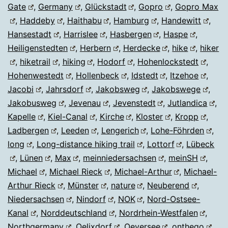
Gate
,
Germany
,
Glückstadt
,
Gopro
,
Gopro Max
,
Haddeby
,
Haithabu
,
Hamburg
,
Handewitt
,
Hansestadt
,
Harrislee
,
Hasbergen
,
Haspe
,
Heiligenstedten
,
Herbern
,
Herdecke
,
hike
,
hiker
,
hiketrail
,
hiking
,
Hodorf
,
Hohenlockstedt
,
Hohenwestedt
,
Hollenbeck
,
Idstedt
,
Itzehoe
,
Jacobi
,
Jahrsdorf
,
Jakobsweg
,
Jakobswege
,
Jakobusweg
,
Jevenau
,
Jevenstedt
,
Jutlandica
,
Kapelle
,
Kiel-Canal
,
Kirche
,
Kloster
,
Kropp
,
Ladbergen
,
Leeden
,
Lengerich
,
Lohe-Föhrden
,
long
,
Long-distance hiking trail
,
Lottorf
,
Lübeck
,
Lünen
,
Max
,
meinniedersachsen
,
meinSH
,
Michael
,
Michael Rieck
,
Michael-Arthur
,
Michael-
Arthur Rieck
,
Münster
,
nature
,
Neuberend
,
Niedersachsen
,
Nindorf
,
NOK
,
Nord-Ostsee-
Kanal
,
Norddeutschland
,
Nordrhein-Westfalen
,
Northgermany
,
Oelixdorf
,
Oeversee
,
onthego
,