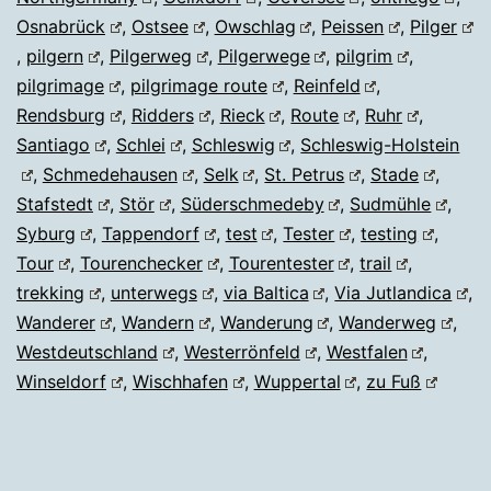
Osnabrück
,
Ostsee
,
Owschlag
,
Peissen
,
Pilger
,
pilgern
,
Pilgerweg
,
Pilgerwege
,
pilgrim
,
pilgrimage
,
pilgrimage route
,
Reinfeld
,
Rendsburg
,
Ridders
,
Rieck
,
Route
,
Ruhr
,
Santiago
,
Schlei
,
Schleswig
,
Schleswig-Holstein
,
Schmedehausen
,
Selk
,
St. Petrus
,
Stade
,
Stafstedt
,
Stör
,
Süderschmedeby
,
Sudmühle
,
Syburg
,
Tappendorf
,
test
,
Tester
,
testing
,
Tour
,
Tourenchecker
,
Tourentester
,
trail
,
trekking
,
unterwegs
,
via Baltica
,
Via Jutlandica
,
Wanderer
,
Wandern
,
Wanderung
,
Wanderweg
,
Westdeutschland
,
Westerrönfeld
,
Westfalen
,
Winseldorf
,
Wischhafen
,
Wuppertal
,
zu Fuß