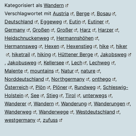
Kategorisiert als
Wandern
Verschlagwortet mit
Austria
,
Berge
,
Bosau
,
Deutschland
,
Eggeweg
,
Eutin
,
Eutiner
,
Germany
,
Großen
,
Großer
,
Harz
,
Harzer
,
Heidschnuckenweg
,
Hermannshöhen
,
Hermannsweg
,
Hexen
,
Hexenstieg
,
hike
,
hiker
,
hiketrail
,
hiking
,
Hüttener Berge
,
Jakobsweg
,
Jakobusweg
,
Kellersee
,
Lech
,
Lechweg
,
Malente
,
mountains
,
Natur
,
nature
,
Norddeutschland
,
Northgermany
,
onthego
,
Österreich
,
Plön
,
Plöner
,
Rundweg
,
Schleswig-
Holstein
,
See
,
Stieg
,
Tirol
,
unterwegs
,
Wanderer
,
Wandern
,
Wanderung
,
Wanderungen
,
Wanderweg
,
Wanderwege
,
Westdeutschland
,
westgermany
,
zufuss