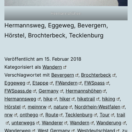
Hermannshöhen
Hermannsweg, Eggeweg, Bevergern,
Hörstel, Brochterbeck, Tecklenburg
Veröffentlicht am
15. Februar 2018
Kategorisiert als
Wandern
Verschlagwortet mit
Bevergern
,
Brochterbeck
,
Eggeweg
,
Etappe
,
FWandern
,
FWSpass
,
FWSpass.de
,
Germany
,
Hermannshöhen
,
Hermannsweg
,
hike
,
hiker
,
hiketrail
,
hiking
,
Hörstel
,
meinnrw
,
nature
,
Nordrhein-Westfalen
,
nrw
,
onthego
,
Route
,
Tecklenburg
,
Tour
,
trail
,
unterwegs
,
Wanderer
,
Wandern
,
Wanderung
,
Wanderweg
,
West Germany
,
Westdeutschland
,
zu