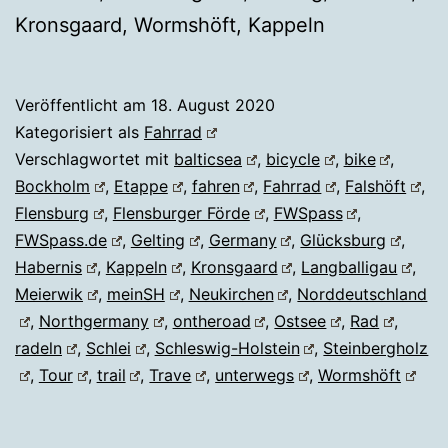
Kronsgaard, Wormshöft, Kappeln
Veröffentlicht am
18. August 2020
Kategorisiert als
Fahrrad
Verschlagwortet mit
balticsea
,
bicycle
,
bike
,
Bockholm
,
Etappe
,
fahren
,
Fahrrad
,
Falshöft
,
Flensburg
,
Flensburger Förde
,
FWSpass
,
FWSpass.de
,
Gelting
,
Germany
,
Glücksburg
,
Habernis
,
Kappeln
,
Kronsgaard
,
Langballigau
,
Meierwik
,
meinSH
,
Neukirchen
,
Norddeutschland
,
Northgermany
,
ontheroad
,
Ostsee
,
Rad
,
radeln
,
Schlei
,
Schleswig-Holstein
,
Steinbergholz
,
Tour
,
trail
,
Trave
,
unterwegs
,
Wormshöft