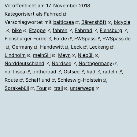
Veröffentlicht am
17. November 2018
Kategorisiert als
Fahrrad
Verschlagwortet mit
balticsea
,
Bärenshöft
,
bicycle
,
bike
,
Etappe
,
fahren
,
Fahrrad
,
Flensburg
,
Flensburger Förde
,
Förde
,
FWSpass
,
FWSpass.de
,
Germany
,
Handewitt
,
Leck
,
Leckeng
,
Lindholm
,
meinSH
,
Meyn
,
Niebüll
,
Norddeutschland
,
Nordsee
,
Northgermany
,
northsea
,
ontheroad
,
Ostsee
,
Rad
,
radeln
,
Route
,
Schafflund
,
Schleswig-Holstein
,
Sprakebüll
,
Tour
,
trail
,
unterwegs