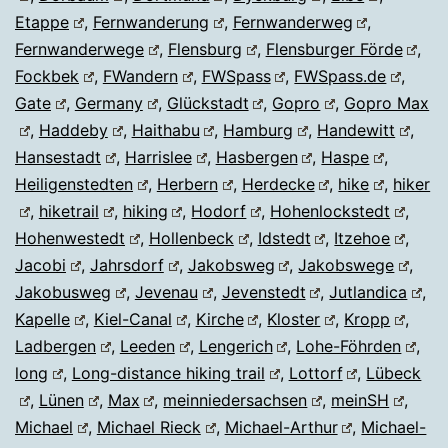
Etappe
,
Fernwanderung
,
Fernwanderweg
,
Fernwanderwege
,
Flensburg
,
Flensburger Förde
,
Fockbek
,
FWandern
,
FWSpass
,
FWSpass.de
,
Gate
,
Germany
,
Glückstadt
,
Gopro
,
Gopro Max
,
Haddeby
,
Haithabu
,
Hamburg
,
Handewitt
,
Hansestadt
,
Harrislee
,
Hasbergen
,
Haspe
,
Heiligenstedten
,
Herbern
,
Herdecke
,
hike
,
hiker
,
hiketrail
,
hiking
,
Hodorf
,
Hohenlockstedt
,
Hohenwestedt
,
Hollenbeck
,
Idstedt
,
Itzehoe
,
Jacobi
,
Jahrsdorf
,
Jakobsweg
,
Jakobswege
,
Jakobusweg
,
Jevenau
,
Jevenstedt
,
Jutlandica
,
Kapelle
,
Kiel-Canal
,
Kirche
,
Kloster
,
Kropp
,
Ladbergen
,
Leeden
,
Lengerich
,
Lohe-Föhrden
,
long
,
Long-distance hiking trail
,
Lottorf
,
Lübeck
,
Lünen
,
Max
,
meinniedersachsen
,
meinSH
,
Michael
,
Michael Rieck
,
Michael-Arthur
,
Michael-