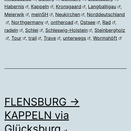
Habernis
,
Kappeln
,
Kronsgaard
,
Langballigau
,
Meierwik
,
meinSH
,
Neukirchen
,
Norddeutschland
,
Northgermany
,
ontheroad
,
Ostsee
,
Rad
,
radeln
,
Schlei
,
Schleswig-Holstein
,
Steinbergholz
,
Tour
,
trail
,
Trave
,
unterwegs
,
Wormshöft
FLENSBURG →
KAPPELN via
Glücksburg