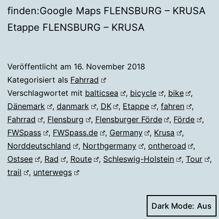
finden:Google Maps FLENSBURG – KRUSA
Etappe FLENSBURG – KRUSA
Veröffentlicht am
16. November 2018
Kategorisiert als
Fahrrad
Verschlagwortet mit
balticsea
,
bicycle
,
bike
,
Dänemark
,
danmark
,
DK
,
Etappe
,
fahren
,
Fahrrad
,
Flensburg
,
Flensburger Förde
,
Förde
,
FWSpass
,
FWSpass.de
,
Germany
,
Krusa
,
Norddeutschland
,
Northgermany
,
ontheroad
,
Ostsee
,
Rad
,
Route
,
Schleswig-Holstein
,
Tour
,
trail
,
unterwegs
Dark Mode: