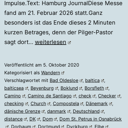
Impulse.Text: Hamburg JournalDiese Messe
fand am 21. Februar 2026 statt.Ganz
besonders ist das Ende dieses 2 Minuten
kurzen Betrages, denn der Pilger-Pastor
JAKOBSWEG
sagt dort…
weiterlesen
Veröffentlicht am
5. Oktober 2020
Kategorisiert als
Wandern
Verschlagwortet mit
Bad Oldesloe
,
baltica
,
balticsea
,
Beyenburg
,
Boklund
,
Borsfleth
,
Camino
,
Camino de Santiago
,
check
,
Checker
,
checking
,
Church
,
Compostela
,
Dänemark
,
dänische Grenze
,
danmark
,
Deutschland
,
distance
,
DK
,
Dom
,
Dom St. Petrus in Osnabrück
,
Dorbaum
,
Dortmund
,
Dyckburg
,
Elbe
,