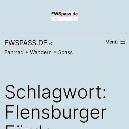
Zum
Inhalt
springen
FWSPASS.DE
Menü
Fahrrad + Wandern = Spass
Schlagwort:
Flensburger