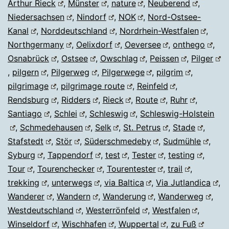
Arthur Rieck
,
Münster
,
nature
,
Neuberend
,
Niedersachsen
,
Nindorf
,
NOK
,
Nord-Ostsee-
Kanal
,
Norddeutschland
,
Nordrhein-Westfalen
,
Northgermany
,
Oelixdorf
,
Oeversee
,
onthego
,
Osnabrück
,
Ostsee
,
Owschlag
,
Peissen
,
Pilger
,
pilgern
,
Pilgerweg
,
Pilgerwege
,
pilgrim
,
pilgrimage
,
pilgrimage route
,
Reinfeld
,
Rendsburg
,
Ridders
,
Rieck
,
Route
,
Ruhr
,
Santiago
,
Schlei
,
Schleswig
,
Schleswig-Holstein
,
Schmedehausen
,
Selk
,
St. Petrus
,
Stade
,
Stafstedt
,
Stör
,
Süderschmedeby
,
Sudmühle
,
Syburg
,
Tappendorf
,
test
,
Tester
,
testing
,
Tour
,
Tourenchecker
,
Tourentester
,
trail
,
trekking
,
unterwegs
,
via Baltica
,
Via Jutlandica
,
Wanderer
,
Wandern
,
Wanderung
,
Wanderweg
,
Westdeutschland
,
Westerrönfeld
,
Westfalen
,
Winseldorf
,
Wischhafen
,
Wuppertal
,
zu Fuß