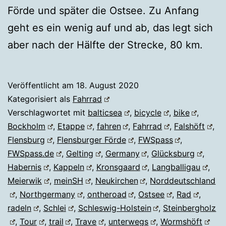
Förde und später die Ostsee. Zu Anfang
geht es ein wenig auf und ab, das legt sich
aber nach der Hälfte der Strecke, 80 km.
Veröffentlicht am
18. August 2020
Kategorisiert als
Fahrrad
Verschlagwortet mit
balticsea
,
bicycle
,
bike
,
Bockholm
,
Etappe
,
fahren
,
Fahrrad
,
Falshöft
,
Flensburg
,
Flensburger Förde
,
FWSpass
,
FWSpass.de
,
Gelting
,
Germany
,
Glücksburg
,
Habernis
,
Kappeln
,
Kronsgaard
,
Langballigau
,
Meierwik
,
meinSH
,
Neukirchen
,
Norddeutschland
,
Northgermany
,
ontheroad
,
Ostsee
,
Rad
,
radeln
,
Schlei
,
Schleswig-Holstein
,
Steinbergholz
,
Tour
,
trail
,
Trave
,
unterwegs
,
Wormshöft