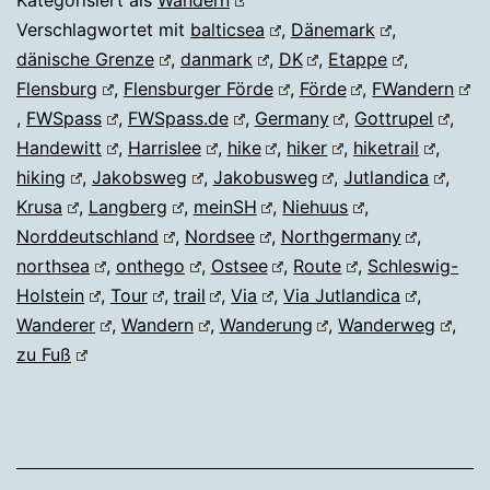
Kategorisiert als
Wandern
Verschlagwortet mit
balticsea
,
Dänemark
,
dänische Grenze
,
danmark
,
DK
,
Etappe
,
Flensburg
,
Flensburger Förde
,
Förde
,
FWandern
,
FWSpass
,
FWSpass.de
,
Germany
,
Gottrupel
,
Handewitt
,
Harrislee
,
hike
,
hiker
,
hiketrail
,
hiking
,
Jakobsweg
,
Jakobusweg
,
Jutlandica
,
Krusa
,
Langberg
,
meinSH
,
Niehuus
,
Norddeutschland
,
Nordsee
,
Northgermany
,
northsea
,
onthego
,
Ostsee
,
Route
,
Schleswig-
Holstein
,
Tour
,
trail
,
Via
,
Via Jutlandica
,
Wanderer
,
Wandern
,
Wanderung
,
Wanderweg
,
zu Fuß