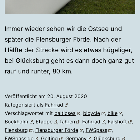
Immer wieder sehen wir die Ostsee und
später die Flensburger Förde. Nach der
Hälfte der Strecke wird es etwas hügeliger,
bei Glücksburg geht es dann doch ganz gut
rauf und runter, 80 km.
Veröffentlicht am
20. August 2020
Kategorisiert als
Fahrrad
Verschlagwortet mit
balticsea
,
bicycle
,
bike
,
Bockholm
,
Etappe
,
fahren
,
Fahrrad
,
Falshöft
,
Flensburg
,
Flensburger Förde
,
FWSpass
,
FWSpass.de
,
Gelting
,
Germany
,
Glücksburg
,