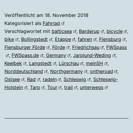
Veröffentlicht am
18. November 2018
Kategorisiert als
Fahrrad
Verschlagwortet mit
balticsea
,
Barderup
,
bicycle
,
bike
,
Bollingstedt
,
Etappe
,
fahren
,
Flensburg
,
Flensburger Förde
,
Förde
,
Friedrichsau
,
FWSpass
,
FWSpass.de
,
Germany
,
Jarplund-Weding
,
Keelbek
,
Langstedt
,
Lürschau
,
meinSH
,
Norddeutschland
,
Northgermany
,
ontheroad
,
Ostsee
,
Rad
,
radeln
,
Schleswig
,
Schleswig-
Holstein
,
Tarp
,
Tour
,
trail
,
unterwegs