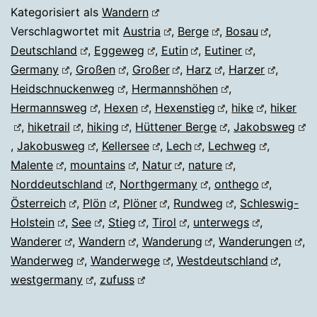
Kategorisiert als
Wandern
Verschlagwortet mit
Austria
,
Berge
,
Bosau
,
Deutschland
,
Eggeweg
,
Eutin
,
Eutiner
,
Germany
,
Großen
,
Großer
,
Harz
,
Harzer
,
Heidschnuckenweg
,
Hermannshöhen
,
Hermannsweg
,
Hexen
,
Hexenstieg
,
hike
,
hiker
,
hiketrail
,
hiking
,
Hüttener Berge
,
Jakobsweg
,
Jakobusweg
,
Kellersee
,
Lech
,
Lechweg
,
Malente
,
mountains
,
Natur
,
nature
,
Norddeutschland
,
Northgermany
,
onthego
,
Österreich
,
Plön
,
Plöner
,
Rundweg
,
Schleswig-
Holstein
,
See
,
Stieg
,
Tirol
,
unterwegs
,
Wanderer
,
Wandern
,
Wanderung
,
Wanderungen
,
Wanderweg
,
Wanderwege
,
Westdeutschland
,
westgermany
,
zufuss