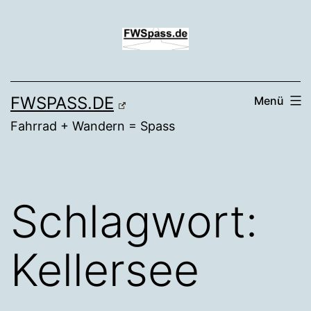
Zum
Inhalt
springen
FWSPASS.DE
Menü
Fahrrad + Wandern = Spass
Schlagwort:
Kellersee