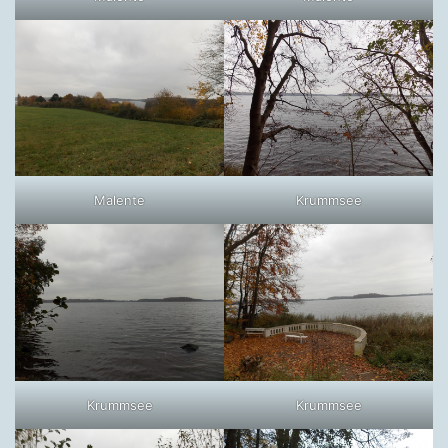
Malente
Krummsee
Krummsee
Krummsee