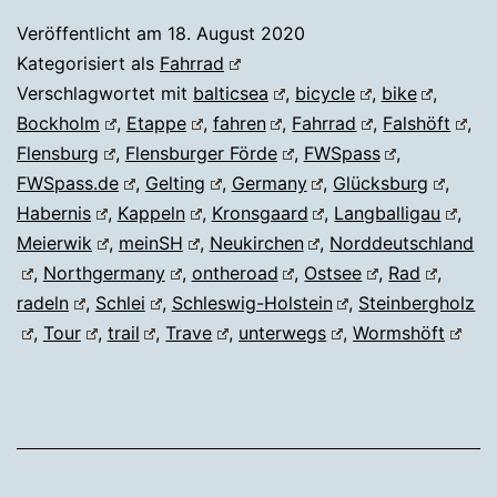
Veröffentlicht am
18. August 2020
Kategorisiert als
Fahrrad
Verschlagwortet mit
balticsea
,
bicycle
,
bike
,
Bockholm
,
Etappe
,
fahren
,
Fahrrad
,
Falshöft
,
Flensburg
,
Flensburger Förde
,
FWSpass
,
FWSpass.de
,
Gelting
,
Germany
,
Glücksburg
,
Habernis
,
Kappeln
,
Kronsgaard
,
Langballigau
,
Meierwik
,
meinSH
,
Neukirchen
,
Norddeutschland
,
Northgermany
,
ontheroad
,
Ostsee
,
Rad
,
radeln
,
Schlei
,
Schleswig-Holstein
,
Steinbergholz
,
Tour
,
trail
,
Trave
,
unterwegs
,
Wormshöft