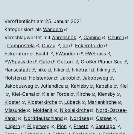
Veröffentlicht am
25. Januar 2021
Kategorisiert als
Wandern
Verschlagwortet mit
Ahrensbök
,
Camino
,
Church
,
Compostela
,
Curau
,
de
,
Eckernförde
,
Eckernförder Bucht
,
FWandern
,
FWSpass
,
FWSpass.de
,
Gate
,
Gettorf
,
Großer Plöner See
,
Hansestadt
,
hike
,
hiker
,
hiketrail
,
hiking
,
Holsten
,
Holstentor
,
Jakobi
,
Jakobsweg
,
Jakobusweg
,
Jutlandica
,
Kahleby
,
Kapelle
,
Kiel
,
Kiel-Canal
,
Kieler Förde
,
Kirche
,
Klensby
,
Kloster
,
Klosterkirche
,
Lübeck
,
Marienkirche
,
Missunde
,
Moldenit
,
Nikolaikirche
,
Nord-Ostsee-
Kanal
,
Norddeutschland
,
Nordsee
,
Ostsee
,
pilgern
,
Pilgerweg
,
Plön
,
Preetz
,
Santiago
,