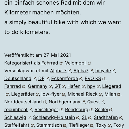
ein einfach schönes Rad mit dem wir
Kilometer machen möchten.
a simply beautiful bike with which we want
to do kilometers.
Veröffentlicht am
27. Mai 2021
Kategorisiert als
Fahrrad
,
Velomobil
Verschlagwortet mit
Alpha 7
,
Alpha7
,
bicycle
,
Deutschland
,
DF
,
Eckernförde
,
EVO KS
,
Fahrrad
,
Germany
,
GT
,
Hafen
,
hpv
,
Liegerad
,
Liegeräder
,
low-flyer
,
Michael Rieck
,
Milan
,
Norddeutschland
,
Northgermany
,
Quest
,
recumbent
,
Reiselieger
,
Rendsburg
,
Schlei
,
Schleswig
,
Schleswig-Holstein
,
SL
,
Stadthafen
,
Staffelfahrt
,
Stammtisch
,
Tieflieger
,
Toxy
,
Toxy