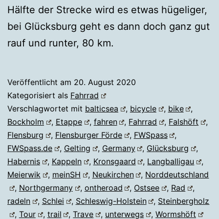
Hälfte der Strecke wird es etwas hügeliger,
bei Glücksburg geht es dann doch ganz gut
rauf und runter, 80 km.
Veröffentlicht am
20. August 2020
Kategorisiert als
Fahrrad
Verschlagwortet mit
balticsea
,
bicycle
,
bike
,
Bockholm
,
Etappe
,
fahren
,
Fahrrad
,
Falshöft
,
Flensburg
,
Flensburger Förde
,
FWSpass
,
FWSpass.de
,
Gelting
,
Germany
,
Glücksburg
,
Habernis
,
Kappeln
,
Kronsgaard
,
Langballigau
,
Meierwik
,
meinSH
,
Neukirchen
,
Norddeutschland
,
Northgermany
,
ontheroad
,
Ostsee
,
Rad
,
radeln
,
Schlei
,
Schleswig-Holstein
,
Steinbergholz
,
Tour
,
trail
,
Trave
,
unterwegs
,
Wormshöft