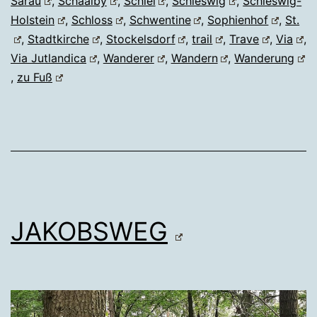
Sarau
,
Schaalby
,
Schlei
,
Schleswig
,
Schleswig-
Holstein
,
Schloss
,
Schwentine
,
Sophienhof
,
St.
,
Stadtkirche
,
Stockelsdorf
,
trail
,
Trave
,
Via
,
Via Jutlandica
,
Wanderer
,
Wandern
,
Wanderung
,
zu Fuß
JAKOBSWEG