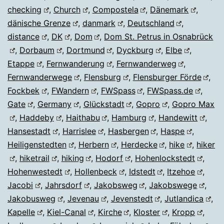
checking
,
Church
,
Compostela
,
Dänemark
,
dänische Grenze
,
danmark
,
Deutschland
,
distance
,
DK
,
Dom
,
Dom St. Petrus in Osnabrück
,
Dorbaum
,
Dortmund
,
Dyckburg
,
Elbe
,
Etappe
,
Fernwanderung
,
Fernwanderweg
,
Fernwanderwege
,
Flensburg
,
Flensburger Förde
,
Fockbek
,
FWandern
,
FWSpass
,
FWSpass.de
,
Gate
,
Germany
,
Glückstadt
,
Gopro
,
Gopro Max
,
Haddeby
,
Haithabu
,
Hamburg
,
Handewitt
,
Hansestadt
,
Harrislee
,
Hasbergen
,
Haspe
,
Heiligenstedten
,
Herbern
,
Herdecke
,
hike
,
hiker
,
hiketrail
,
hiking
,
Hodorf
,
Hohenlockstedt
,
Hohenwestedt
,
Hollenbeck
,
Idstedt
,
Itzehoe
,
Jacobi
,
Jahrsdorf
,
Jakobsweg
,
Jakobswege
,
Jakobusweg
,
Jevenau
,
Jevenstedt
,
Jutlandica
,
Kapelle
,
Kiel-Canal
,
Kirche
,
Kloster
,
Kropp
,