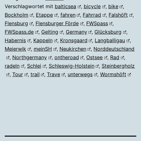
Verschlagwortet mit
balticsea
,
bicycle
,
bike
,
Bockholm
,
Etappe
,
fahren
,
Fahrrad
,
Falshöft
,
Flensburg
,
Flensburger Förde
,
FWSpass
,
FWSpass.de
,
Gelting
,
Germany
,
Glücksburg
,
Habernis
,
Kappeln
,
Kronsgaard
,
Langballigau
,
Meierwik
,
meinSH
,
Neukirchen
,
Norddeutschland
,
Northgermany
,
ontheroad
,
Ostsee
,
Rad
,
radeln
,
Schlei
,
Schleswig-Holstein
,
Steinbergholz
,
Tour
,
trail
,
Trave
,
unterwegs
,
Wormshöft