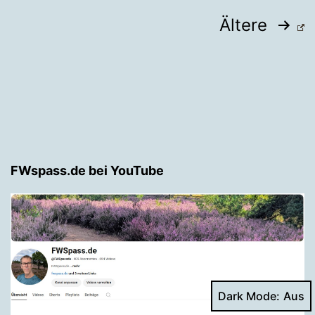
Seitennummerierung
Ältere
der
Beiträge
FWspass.de bei YouTube
Dark Mode: