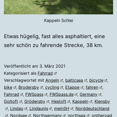
Kappeln Schlei
Etwas hügelig, fast alles asphaltiert, eine
sehr schön zu fahrende Strecke, 38 km.
Veröffentlicht am
3. März 2021
Kategorisiert als
Fahrrad
Verschlagwortet mit
Angeln
,
balticsea
,
bicycle
,
bike
,
Brodersby
,
cycling
,
Etappe
,
fahren
,
Fahrrad
,
FWSpass
,
FWSpass.de
,
Germany
,
Goltoft
,
Grödersby
,
Hestoft
,
Kappeln
,
Klensby
,
Lindau
,
Lindaunis
,
meinSH
,
Norddeutschland
,
Nordsee
,
Northgermany
,
northsea
,
ontheroad