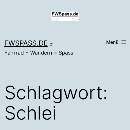
Zum
Inhalt
springen
FWSPASS.DE
Menü
Fahrrad + Wandern = Spass
Schlagwort:
Schlei