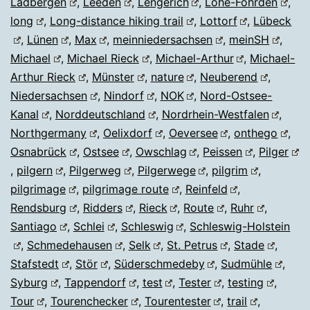
Ladbergen
,
Leeden
,
Lengerich
,
Lohe-Föhrden
,
long
,
Long-distance hiking trail
,
Lottorf
,
Lübeck
,
Lünen
,
Max
,
meinniedersachsen
,
meinSH
,
Michael
,
Michael Rieck
,
Michael-Arthur
,
Michael-
Arthur Rieck
,
Münster
,
nature
,
Neuberend
,
Niedersachsen
,
Nindorf
,
NOK
,
Nord-Ostsee-
Kanal
,
Norddeutschland
,
Nordrhein-Westfalen
,
Northgermany
,
Oelixdorf
,
Oeversee
,
onthego
,
Osnabrück
,
Ostsee
,
Owschlag
,
Peissen
,
Pilger
,
pilgern
,
Pilgerweg
,
Pilgerwege
,
pilgrim
,
pilgrimage
,
pilgrimage route
,
Reinfeld
,
Rendsburg
,
Ridders
,
Rieck
,
Route
,
Ruhr
,
Santiago
,
Schlei
,
Schleswig
,
Schleswig-Holstein
,
Schmedehausen
,
Selk
,
St. Petrus
,
Stade
,
Stafstedt
,
Stör
,
Süderschmedeby
,
Sudmühle
,
Syburg
,
Tappendorf
,
test
,
Tester
,
testing
,
Tour
,
Tourenchecker
,
Tourentester
,
trail
,