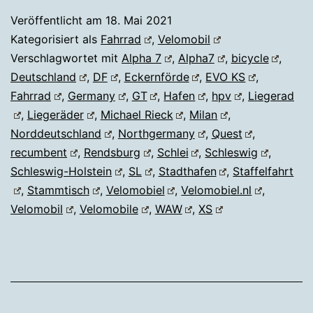
Veröffentlicht am
18. Mai 2021
Kategorisiert als
Fahrrad
,
Velomobil
Verschlagwortet mit
Alpha 7
,
Alpha7
,
bicycle
,
Deutschland
,
DF
,
Eckernförde
,
EVO KS
,
Fahrrad
,
Germany
,
GT
,
Hafen
,
hpv
,
Liegerad
,
Liegeräder
,
Michael Rieck
,
Milan
,
Norddeutschland
,
Northgermany
,
Quest
,
recumbent
,
Rendsburg
,
Schlei
,
Schleswig
,
Schleswig-Holstein
,
SL
,
Stadthafen
,
Staffelfahrt
,
Stammtisch
,
Velomobiel
,
Velomobiel.nl
,
Velomobil
,
Velomobile
,
WAW
,
XS