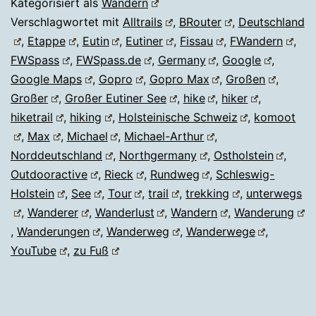
Kategorisiert als
Wandern
Verschlagwortet mit
Alltrails
,
BRouter
,
Deutschland
,
Etappe
,
Eutin
,
Eutiner
,
Fissau
,
FWandern
,
FWSpass
,
FWSpass.de
,
Germany
,
Google
,
Google Maps
,
Gopro
,
Gopro Max
,
Großen
,
Großer
,
Großer Eutiner See
,
hike
,
hiker
,
hiketrail
,
hiking
,
Holsteinische Schweiz
,
komoot
,
Max
,
Michael
,
Michael-Arthur
,
Norddeutschland
,
Northgermany
,
Ostholstein
,
Outdooractive
,
Rieck
,
Rundweg
,
Schleswig-
Holstein
,
See
,
Tour
,
trail
,
trekking
,
unterwegs
,
Wanderer
,
Wanderlust
,
Wandern
,
Wanderung
,
Wanderungen
,
Wanderweg
,
Wanderwege
,
YouTube
,
zu Fuß