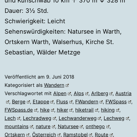
und Kuhschwab 10 km ↑ 370 m ↓ 328 m
Dauer: 3½ Std.
Schwierigkeit: Leicht
Sehenswürdigkeiten: Natursee in Warth,
Ortskern Warth, Walserhus, Kirche St.
Sebastian, Wälder Metzge
Veröffentlicht am
9. Juni 2018
Kategorisiert als
Wandern
Verschlagwortet mit
Alpen
,
Alps
,
Arlberg
,
Austria
,
Berge
,
Etappe
,
Fluss
,
FWandern
,
FWSpass
,
FWSpass.de
,
hike
,
hiker
,
hiketrail
,
hiking
,
Lech
,
Lechradweg
,
Lechwanderweg
,
Lechweg
,
mountains
,
nature
,
Natursee
,
onthego
,
Ortskern
,
Österreich
,
Ramstobel
,
Route
,