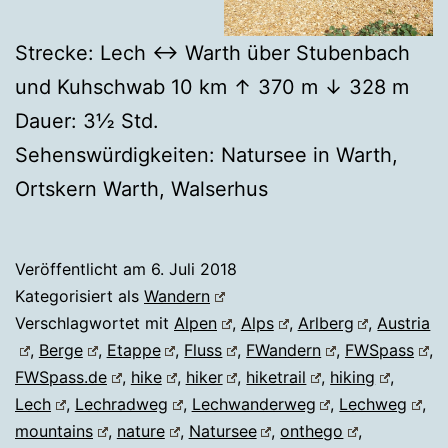
Strecke: Lech ↔ Warth über Stubenbach
und Kuhschwab 10 km ↑ 370 m ↓ 328 m
Dauer: 3½ Std.
Sehenswürdigkeiten: Natursee in Warth,
Ortskern Warth, Walserhus
Veröffentlicht am
6. Juli 2018
Kategorisiert als
Wandern
Verschlagwortet mit
Alpen
,
Alps
,
Arlberg
,
Austria
,
Berge
,
Etappe
,
Fluss
,
FWandern
,
FWSpass
,
FWSpass.de
,
hike
,
hiker
,
hiketrail
,
hiking
,
Lech
,
Lechradweg
,
Lechwanderweg
,
Lechweg
,
mountains
,
nature
,
Natursee
,
onthego
,