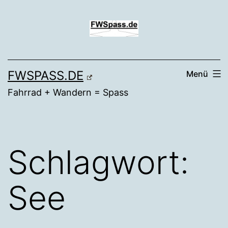
Zum
Inhalt
springen
FWSPASS.DE
Menü
Fahrrad + Wandern = Spass
Schlagwort:
See