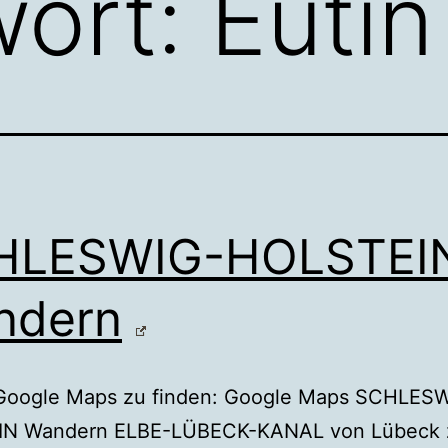
wort:
Eutin
HLESWIG-HOLSTEI
ndern
t Google Maps zu finden: Google Maps SCHLES
N Wandern ELBE-LÜBECK-KANAL von Lübeck z