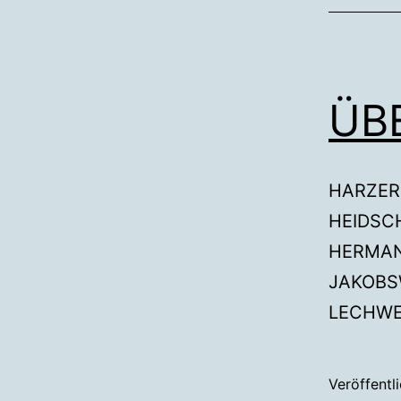
ÜB
HARZER
HEIDS
HERMA
JAKOBSW
LECHW
Veröffentl