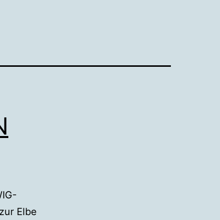
N
WIG-
ur Elbe