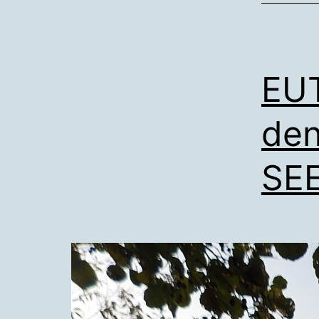
EU
de
SEE