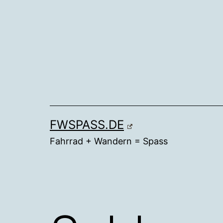
Zum
Inhalt
springen
FWSPASS.DE
Fahrrad + Wandern = Spass