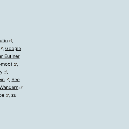
utin
,
,
Google
r Eutiner
omoot
,
ny
,
ein
,
See
Wandern
be
,
zu