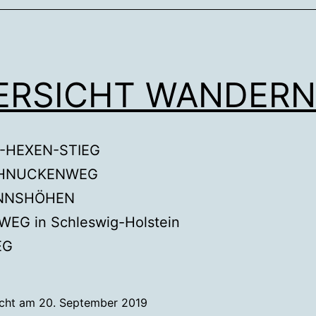
ERSICHT WANDERN
-HEXEN-STIEG
CHNUCKENWEG
NNSHÖHEN
EG in Schleswig-Holstein
EG
icht am
20. September 2019