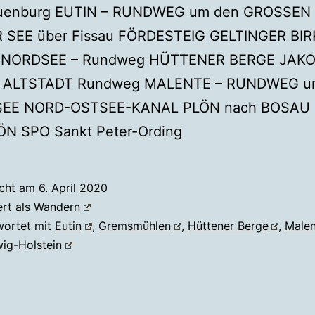
auenburg EUTIN – RUNDWEG um den GROSSEN
 SEE über Fissau FÖRDESTEIG GELTINGER BIR
NORDSEE – Rundweg HÜTTENER BERGE JAK
 ALTSTADT Rundweg MALENTE – RUNDWEG u
SEE NORD-OSTSEE-KANAL PLÖN nach BOSAU 
ÖN SPO Sankt Peter-Ording
icht am
6. April 2020
ert als
Wandern
wortet mit
Eutin
,
Gremsmühlen
,
Hüttener Berge
,
Male
ig-Holstein