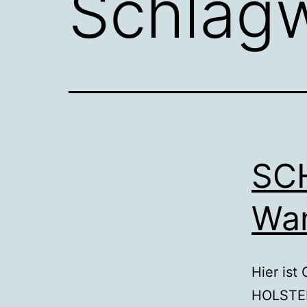
Schlag
SC
Wa
Hier is
HOLSTEI