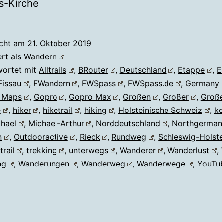
s-Kirche
icht am
21. Oktober 2019
ert als
Wandern
wortet mit
Alltrails
,
BRouter
,
Deutschland
,
Etappe
,
E
Fissau
,
FWandern
,
FWSpass
,
FWSpass.de
,
Germany
 Maps
,
Gopro
,
Gopro Max
,
Großen
,
Großer
,
Große
e
,
hiker
,
hiketrail
,
hiking
,
Holsteinische Schweiz
,
k
hael
,
Michael-Arthur
,
Norddeutschland
,
Northgerma
n
,
Outdooractive
,
Rieck
,
Rundweg
,
Schleswig-Holst
,
trail
,
trekking
,
unterwegs
,
Wanderer
,
Wanderlust
,
ng
,
Wanderungen
,
Wanderweg
,
Wanderwege
,
YouTu