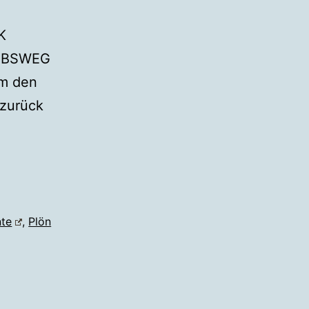
K
OBSWEG
m den
zurück
nte
,
Plön