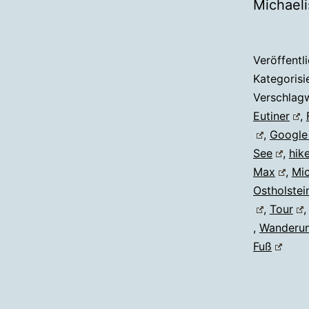
Michaeli
Veröffentl
Kategorisi
Verschlag
Eutiner
,
,
Google
See
,
hik
Max
,
Mic
Ostholstei
,
Tour
,
Wanderu
Fuß