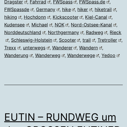
Dragster
,
Fahrrad
,
FWSpass
,
FWSpass.de
,
FWSpassde
,
Germany
,
hike
,
hiker
,
hiketrail
,
hiking
,
Hochdonn
,
Kickscooter
,
Kiel-Canal
,
Kudensee
,
Michael
,
NOK
,
Nord-Ostsee-Kanal
,
Norddeutschland
,
Northgermany
,
Radweg
,
Rieck
,
Schleswig-Holstein
,
Scooter
,
trail
,
Tretroller
,
Trexx
,
unterwegs
,
Wanderer
,
Wandern
,
Wanderung
,
Wanderweg
,
Wanderwege
,
Yedoo
EUTIN – RUNDWEG um