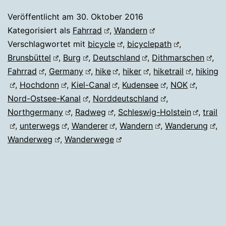
Veröffentlicht am
30. Oktober 2016
Kategorisiert als
Fahrrad
,
Wandern
Verschlagwortet mit
bicycle
,
bicyclepath
,
Brunsbüttel
,
Burg
,
Deutschland
,
Dithmarschen
,
Fahrrad
,
Germany
,
hike
,
hiker
,
hiketrail
,
hiking
,
Hochdonn
,
Kiel-Canal
,
Kudensee
,
NOK
,
Nord-Ostsee-Kanal
,
Norddeutschland
,
Northgermany
,
Radweg
,
Schleswig-Holstein
,
trail
,
unterwegs
,
Wanderer
,
Wandern
,
Wanderung
,
Wanderweg
,
Wanderwege