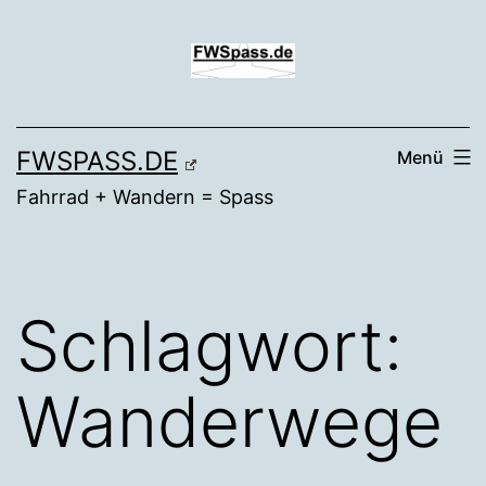
Zum
Inhalt
springen
FWSPASS.DE
Menü
Fahrrad + Wandern = Spass
Schlagwort:
Wanderwege