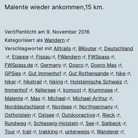
Malente wieder ankommen,15 km.
Veröffentlicht am
9. November 2016
Kategorisiert als
Wandern
Verschlagwortet mit
Alltrails
,
BRouter
,
Deutschland
,
Etappe
,
Fissau
,
FWandern
,
FWSpass
,
FWSpass.de
,
Germany
,
Gopro
,
Gopro Max
,
GPSies
,
Gut Immenhof
,
Gut Rothensande
,
hike
,
hiker
,
hiketrail
,
hiking
,
Holsteinische Schweiz
,
Immenhof
,
Kellersee
,
komoot
,
Krummsee
,
Malente
,
Max
,
Michael
,
Michael-Arthur
,
Norddeutschland
,
Nordsee
,
Northgermany
,
Ostholstein
,
Ostsee
,
Outdooractive
,
Rieck
,
Rundweg
,
Schleswig-Holstein
,
See
,
Sielbeck
,
Tour
,
trail
,
trekking
,
unterwegs
,
Wanderer
,