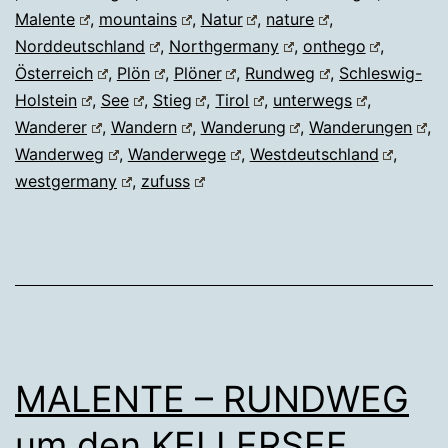
Malente
,
mountains
,
Natur
,
nature
,
Norddeutschland
,
Northgermany
,
onthego
,
Österreich
,
Plön
,
Plöner
,
Rundweg
,
Schleswig-
Holstein
,
See
,
Stieg
,
Tirol
,
unterwegs
,
Wanderer
,
Wandern
,
Wanderung
,
Wanderungen
,
Wanderweg
,
Wanderwege
,
Westdeutschland
,
westgermany
,
zufuss
MALENTE – RUNDWEG
um den KELLERSEE