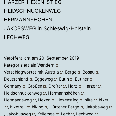
HARZER-HEXEN-STIEG
HEIDSCHNUCKENWEG
HERMANNSHÖHEN
JAKOBSWEG in Schleswig-Holstein
LECHWEG
Veröffentlicht am
20. September 2019
Kategorisiert als
Wandern
Verschlagwortet mit
Austria
,
Berge
,
Bosau
,
Deutschland
,
Eggeweg
,
Eutin
,
Eutiner
,
Germany
,
Großen
,
Großer
,
Harz
,
Harzer
,
Heidschnuckenweg
,
Hermannshöhen
,
Hermannsweg
,
Hexen
,
Hexenstieg
,
hike
,
hiker
,
hiketrail
,
hiking
,
Hüttener Berge
,
Jakobsweg
,
Jakobusweg
,
Kellersee
,
Lech
,
Lechweg
,