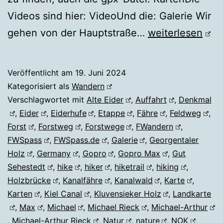
Videos sind hier: VideoUnd die: Galerie Wir
KLUVENSIEKER
gehen von der Hauptstraße…
weiterlesen
HOLZ
Veröffentlicht am
19. Juni 2024
Kategorisiert als
Wandern
Verschlagwortet mit
Alte Eider
,
Auffahrt
,
Denkmal
,
Eider
,
Eiderhufe
,
Etappe
,
Fähre
,
Feldweg
,
Forst
,
Forstweg
,
Forstwege
,
FWandern
,
FWSpass
,
FWSpass.de
,
Galerie
,
Georgentaler
Holz
,
Germany
,
Gopro
,
Gopro Max
,
Gut
Sehestedt
,
hike
,
hiker
,
hiketrail
,
hiking
,
Holzbrücke
,
Kanalfähre
,
Kanalwald
,
Karte
,
Karten
,
Kiel Canal
,
Kluvensieker Holz
,
Landkarte
,
Max
,
Michael
,
Michael Rieck
,
Michael-Arthur
,
Michael-Arthur Rieck
,
Natur
,
nature
,
NOK
,