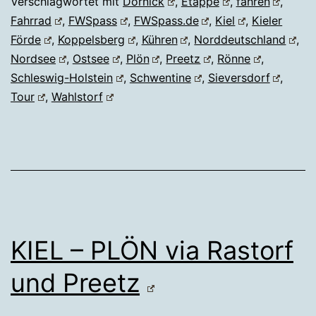
Verschlagwortet mit
Dörnick
,
Etappe
,
fahren
,
Fahrrad
,
FWSpass
,
FWSpass.de
,
Kiel
,
Kieler
Förde
,
Koppelsberg
,
Kühren
,
Norddeutschland
,
Nordsee
,
Ostsee
,
Plön
,
Preetz
,
Rönne
,
Schleswig-Holstein
,
Schwentine
,
Sieversdorf
,
Tour
,
Wahlstorf
KIEL – PLÖN via Rastorf
und Preetz