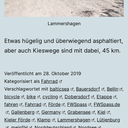
Lammershagen
Etwas hügelig und überwiegend asphaltiert,
aber auch Kieswege sind mit dabei, 45 km.
Veröffentlicht am
28. Oktober 2019
Kategorisiert als
Fahrrad
Verschlagwortet mit
balticsea
,
Bauersdorf
,
Bellin
,
bicycle
,
bike
,
cycling
,
Dobersdorf
,
Etappe
,
fahren
,
Fahrrad
,
Förde
,
FWSpass
,
FWSpass.de
,
Gallenberg
,
Germany
,
Grabensee
,
Kiel
,
Kieler Förde
,
Klamp
,
Lammershagen
,
Lütjenburg
,
meinSH
,
Norddeutschland
,
Nordsee
,