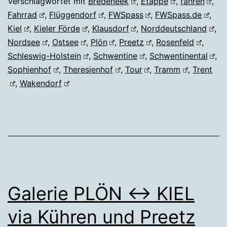
Verschlagwortet mit
Bredeneek
,
Etappe
,
fahren
,
Fahrrad
,
Flüggendorf
,
FWSpass
,
FWSpass.de
,
Kiel
,
Kieler Förde
,
Klausdorf
,
Norddeutschland
,
Nordsee
,
Ostsee
,
Plön
,
Preetz
,
Rosenfeld
,
Schleswig-Holstein
,
Schwentine
,
Schwentinental
,
Sophienhof
,
Theresienhof
,
Tour
,
Tramm
,
Trent
,
Wakendorf
Galerie PLÖN ↔ KIEL
via Kühren und Preetz