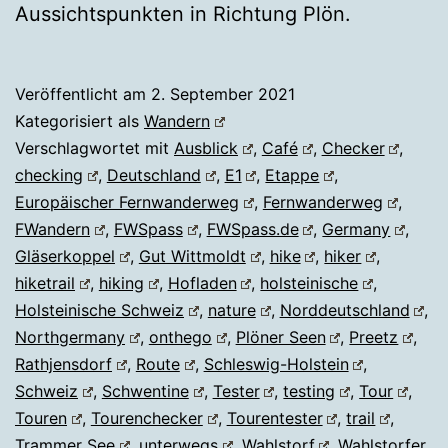
Aussichtspunkten in Richtung Plön.
Veröffentlicht am
2. September 2021
Kategorisiert als
Wandern
Verschlagwortet mit
Ausblick
,
Café
,
Checker
,
checking
,
Deutschland
,
E1
,
Etappe
,
Europäischer Fernwanderweg
,
Fernwanderweg
,
FWandern
,
FWSpass
,
FWSpass.de
,
Germany
,
Gläserkoppel
,
Gut Wittmoldt
,
hike
,
hiker
,
hiketrail
,
hiking
,
Hofladen
,
holsteinische
,
Holsteinische Schweiz
,
nature
,
Norddeutschland
,
Northgermany
,
onthego
,
Plöner Seen
,
Preetz
,
Rathjensdorf
,
Route
,
Schleswig-Holstein
,
Schweiz
,
Schwentine
,
Tester
,
testing
,
Tour
,
Touren
,
Tourenchecker
,
Tourentester
,
trail
,
Trammer See
,
unterwegs
,
Wahlstorf
,
Wahlstorfer