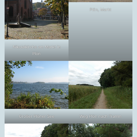
Plön, Markt
Nikolaikirche am Markt in
Plön
Großer Plöner See
Weg Plön nach Tramm