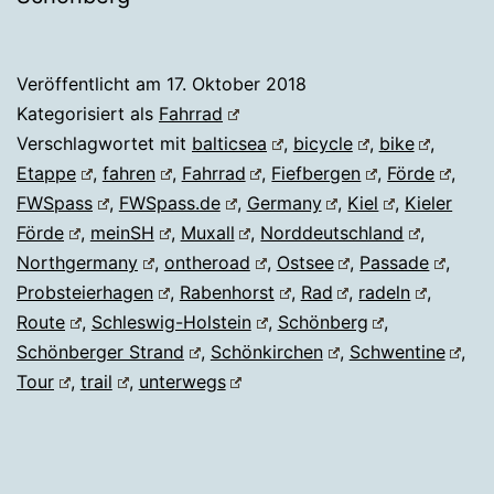
Veröffentlicht am
17. Oktober 2018
Kategorisiert als
Fahrrad
Verschlagwortet mit
balticsea
,
bicycle
,
bike
,
Etappe
,
fahren
,
Fahrrad
,
Fiefbergen
,
Förde
,
FWSpass
,
FWSpass.de
,
Germany
,
Kiel
,
Kieler
Förde
,
meinSH
,
Muxall
,
Norddeutschland
,
Northgermany
,
ontheroad
,
Ostsee
,
Passade
,
Probsteierhagen
,
Rabenhorst
,
Rad
,
radeln
,
Route
,
Schleswig-Holstein
,
Schönberg
,
Schönberger Strand
,
Schönkirchen
,
Schwentine
,
Tour
,
trail
,
unterwegs