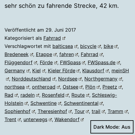
sehr schön zu fahrende Strecke, 42 km.
Veröffentlicht am
29. Juni 2017
Kategorisiert als
Fahrrad
Verschlagwortet mit
balticsea
,
bicycle
,
bike
,
Bredeneek
,
Etappe
,
fahren
,
Fahrrad
,
Flüggendorf
,
Förde
,
FWSpass
,
FWSpass.de
,
Germany
,
Kiel
,
Kieler Förde
,
Klausdorf
,
meinSH
,
Norddeutschland
,
Nordsee
,
Northgermany
,
northsea
,
ontheroad
,
Ostsee
,
Plön
,
Preetz
,
Rad
,
radeln
,
Rosenfeld
,
Route
,
Schleswig-
Holstein
,
Schwentine
,
Schwentinental
,
Sophienhof
,
Theresienhof
,
Tour
,
trail
,
Tramm
,
Trent
,
unterwegs
,
Wakendorf
Dark Mode: