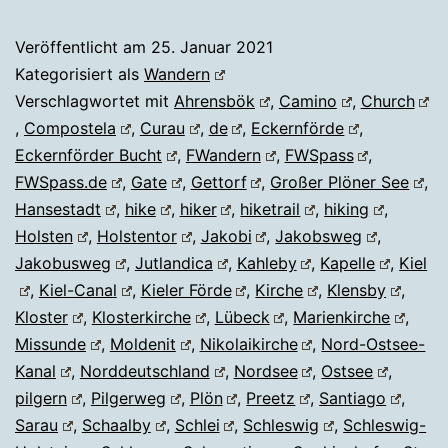
Veröffentlicht am
25. Januar 2021
Kategorisiert als
Wandern
Verschlagwortet mit
Ahrensbök
,
Camino
,
Church
,
Compostela
,
Curau
,
de
,
Eckernförde
,
Eckernförder Bucht
,
FWandern
,
FWSpass
,
FWSpass.de
,
Gate
,
Gettorf
,
Großer Plöner See
,
Hansestadt
,
hike
,
hiker
,
hiketrail
,
hiking
,
Holsten
,
Holstentor
,
Jakobi
,
Jakobsweg
,
Jakobusweg
,
Jutlandica
,
Kahleby
,
Kapelle
,
Kiel
,
Kiel-Canal
,
Kieler Förde
,
Kirche
,
Klensby
,
Kloster
,
Klosterkirche
,
Lübeck
,
Marienkirche
,
Missunde
,
Moldenit
,
Nikolaikirche
,
Nord-Ostsee-
Kanal
,
Norddeutschland
,
Nordsee
,
Ostsee
,
pilgern
,
Pilgerweg
,
Plön
,
Preetz
,
Santiago
,
Sarau
,
Schaalby
,
Schlei
,
Schleswig
,
Schleswig-