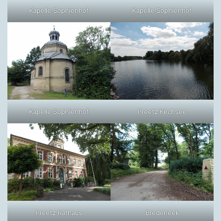
Kapelle Sophienhof
Kapelle Sophienhof
Kapelle Sophienhof
Preetz Kirchsee
Preetz Rathaus
Bredeneek