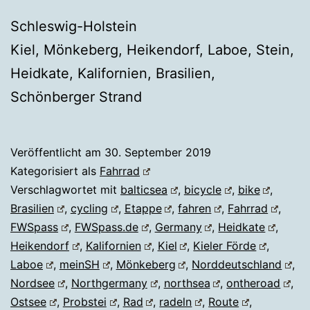
Schleswig-Holstein
Kiel, Mönkeberg, Heikendorf, Laboe, Stein,
Heidkate, Kalifornien, Brasilien,
Schönberger Strand
Veröffentlicht am
30. September 2019
Kategorisiert als
Fahrrad
Verschlagwortet mit
balticsea
,
bicycle
,
bike
,
Brasilien
,
cycling
,
Etappe
,
fahren
,
Fahrrad
,
FWSpass
,
FWSpass.de
,
Germany
,
Heidkate
,
Heikendorf
,
Kalifornien
,
Kiel
,
Kieler Förde
,
Laboe
,
meinSH
,
Mönkeberg
,
Norddeutschland
,
Nordsee
,
Northgermany
,
northsea
,
ontheroad
,
Ostsee
,
Probstei
,
Rad
,
radeln
,
Route
,