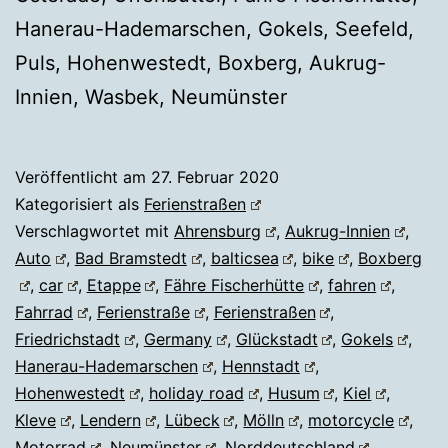
Hanerau-Hademarschen, Gokels, Seefeld,
Puls, Hohenwestedt, Boxberg, Aukrug-
Innien, Wasbek, Neumünster
Veröffentlicht am
27. Februar 2020
Kategorisiert als
Ferienstraßen
Verschlagwortet mit
Ahrensburg
,
Aukrug-Innien
,
Auto
,
Bad Bramstedt
,
balticsea
,
bike
,
Boxberg
,
car
,
Etappe
,
Fähre Fischerhütte
,
fahren
,
Fahrrad
,
Ferienstraße
,
Ferienstraßen
,
Friedrichstadt
,
Germany
,
Glückstadt
,
Gokels
,
Hanerau-Hademarschen
,
Hennstadt
,
Hohenwestedt
,
holiday road
,
Husum
,
Kiel
,
Kleve
,
Lendern
,
Lübeck
,
Mölln
,
motorcycle
,
Motorrad
,
Neumünster
,
Norddeutschland
,