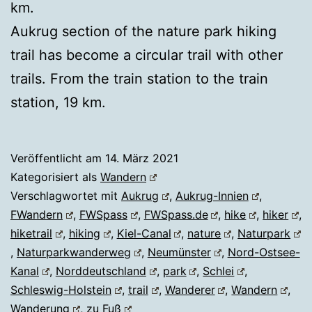
km.
Aukrug section of the nature park hiking
trail has become a circular trail with other
trails. From the train station to the train
station, 19 km.
Veröffentlicht am
14. März 2021
Kategorisiert als
Wandern
Verschlagwortet mit
Aukrug
,
Aukrug-Innien
,
FWandern
,
FWSpass
,
FWSpass.de
,
hike
,
hiker
,
hiketrail
,
hiking
,
Kiel-Canal
,
nature
,
Naturpark
,
Naturparkwanderweg
,
Neumünster
,
Nord-Ostsee-
Kanal
,
Norddeutschland
,
park
,
Schlei
,
Schleswig-Holstein
,
trail
,
Wanderer
,
Wandern
,
Wanderung
,
zu Fuß