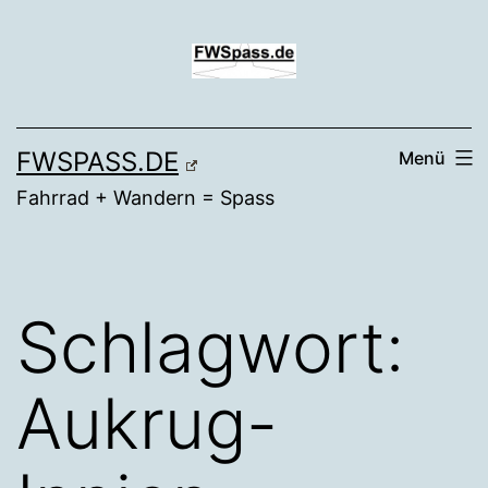
Zum
Inhalt
springen
FWSPASS.DE
Menü
Fahrrad + Wandern = Spass
Schlagwort:
Aukrug-