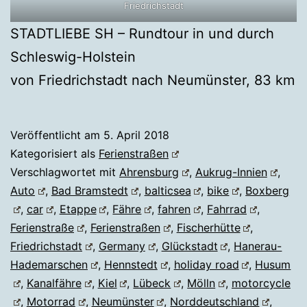
Friedrichstadt
STADTLIEBE SH – Rundtour in und durch
Schleswig-Holstein
von Friedrichstadt nach Neumünster, 83 km
Veröffentlicht am
5. April 2018
Kategorisiert als
Ferienstraßen
Verschlagwortet mit
Ahrensburg
,
Aukrug-Innien
,
Auto
,
Bad Bramstedt
,
balticsea
,
bike
,
Boxberg
,
car
,
Etappe
,
Fähre
,
fahren
,
Fahrrad
,
Ferienstraße
,
Ferienstraßen
,
Fischerhütte
,
Friedrichstadt
,
Germany
,
Glückstadt
,
Hanerau-
Hademarschen
,
Hennstedt
,
holiday road
,
Husum
,
Kanalfähre
,
Kiel
,
Lübeck
,
Mölln
,
motorcycle
,
Motorrad
,
Neumünster
,
Norddeutschland
,