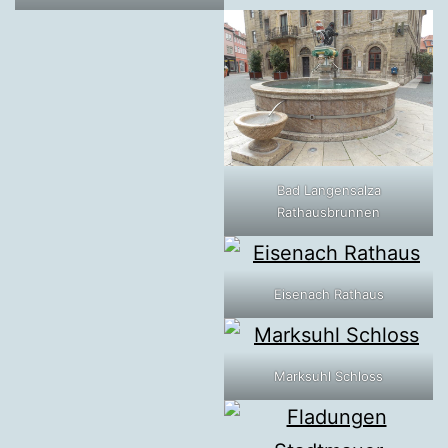
Bad Langensalza
Rathausbrunnen
Eisenach Rathaus
Marksuhl Schloss