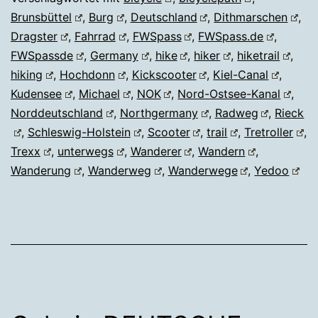
Brunsbüttel
,
Burg
,
Deutschland
,
Dithmarschen
,
Dragster
,
Fahrrad
,
FWSpass
,
FWSpass.de
,
FWSpassde
,
Germany
,
hike
,
hiker
,
hiketrail
,
hiking
,
Hochdonn
,
Kickscooter
,
Kiel-Canal
,
Kudensee
,
Michael
,
NOK
,
Nord-Ostsee-Kanal
,
Norddeutschland
,
Northgermany
,
Radweg
,
Rieck
,
Schleswig-Holstein
,
Scooter
,
trail
,
Tretroller
,
Trexx
,
unterwegs
,
Wanderer
,
Wandern
,
Wanderung
,
Wanderweg
,
Wanderwege
,
Yedoo