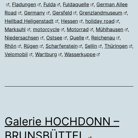
,
Fladungen
,
Fulda
,
Fuldaquelle
,
German Allee
Road
,
Germany
,
Gersfeld
,
Grenzlandmuseum
,
Heilbad Heligenstadt
,
Hessen
,
holiday road
,
Marksuhl
,
motorcycle
,
Motorrad
,
Mühlhausen
,
Niedersachsen
,
Ostsee
,
Quelle
,
Reichenau
,
Rhön
,
Rügen
,
Scharfenstein
,
Sellin
,
Thüringen
,
Velomobil
,
Wartburg
,
Wasserkuppe
Galerie HOCHDONN –
BRUNSBÜTTEL