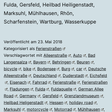
Fulda, Gersfeld, Heilbad Heiligenstadt,
Marksuhl, Mühlhausen, Rhön,
Scharfenstein, Wartburg, Wasserkuppe
Veröffentlicht am
23. Mai 2018
Kategorisiert als
Ferienstraßen
Verschlagwortet mit
Alleenstraße
,
Auto
,
Bad
Langensalza
,
Bayern
,
Behringen
,
Beuren
,
bicycle
,
bike
,
Bodensee
,
Burg
,
car
,
Deutsche
Alleenstraße
,
Deutschland
,
Duderstadt
,
Eichsfeld
,
Eisenach
,
Fahrrad
,
Ferienstraße
,
Ferienstraßen
,
Fladungen
,
Fulda
,
Fuldaquelle
,
German Allee
Road
,
Germany
,
Gersfeld
,
Grenzlandmuseum
,
Heilbad Heligenstadt
,
Hessen
,
holiday road
,
Marksuhl
,
motorcycle
,
Motorrad
,
Mühlhausen
,