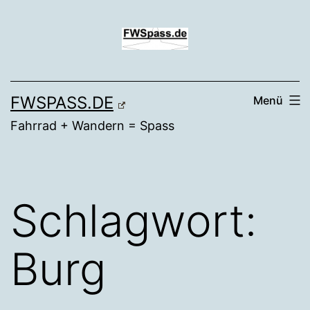
Zum
Inhalt
springen
FWSPASS.DE
Menü
Fahrrad + Wandern = Spass
Schlagwort:
Burg