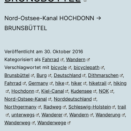
Nord-Ostsee-Kanal HOCHDONN →
BRUNSBÜTTEL
Veröffentlicht am
30. Oktober 2016
Kategorisiert als
Fahrrad
,
Wandern
Verschlagwortet mit
bicycle
,
bicyclepath
,
Brunsbüttel
,
Burg
,
Deutschland
,
Dithmarschen
,
Fahrrad
,
Germany
,
hike
,
hiker
,
hiketrail
,
hiking
,
Hochdonn
,
Kiel-Canal
,
Kudensee
,
NOK
,
Nord-Ostsee-Kanal
,
Norddeutschland
,
Northgermany
,
Radweg
,
Schleswig-Holstein
,
trail
,
unterwegs
,
Wanderer
,
Wandern
,
Wanderung
,
Wanderweg
,
Wanderwege