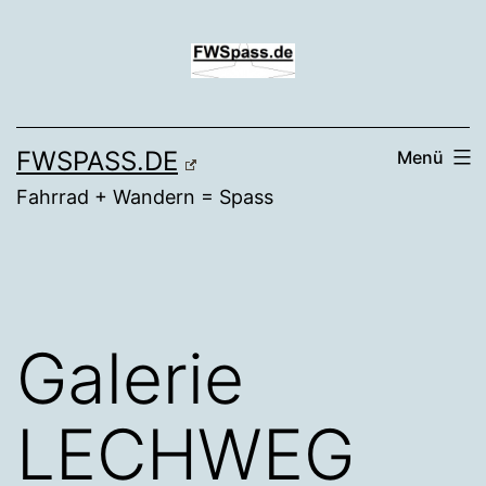
Zum
Inhalt
springen
FWSPASS.DE
Menü
Fahrrad + Wandern = Spass
Galerie
LECHWEG