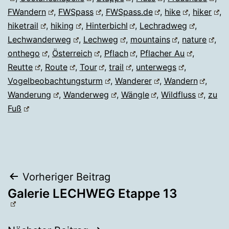
FWandern
,
FWSpass
,
FWSpass.de
,
hike
,
hiker
,
hiketrail
,
hiking
,
Hinterbichl
,
Lechradweg
,
Lechwanderweg
,
Lechweg
,
mountains
,
nature
,
onthego
,
Österreich
,
Pflach
,
Pflacher Au
,
Reutte
,
Route
,
Tour
,
trail
,
unterwegs
,
Vogelbeobachtungsturm
,
Wanderer
,
Wandern
,
Wanderung
,
Wanderweg
,
Wängle
,
Wildfluss
,
zu
Fuß
Beitragsnavigation
Vorheriger Beitrag
Galerie LECHWEG Etappe 13