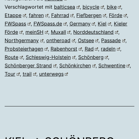
Verschlagwortet mit
balticsea
,
bicycle
,
bike
,
Etappe
,
fahren
,
Fahrrad
,
Fiefbergen
,
Förde
,
FWSpass
,
FWSpass.de
,
Germany
,
Kiel
,
Kieler
Förde
,
meinSH
,
Muxall
,
Norddeutschland
,
Northgermany
,
ontheroad
,
Ostsee
,
Passade
,
Probsteierhagen
,
Rabenhorst
,
Rad
,
radeln
,
Route
,
Schleswig-Holstein
,
Schönberg
,
Schönberger Strand
,
Schönkirchen
,
Schwentine
,
Tour
,
trail
,
unterwegs