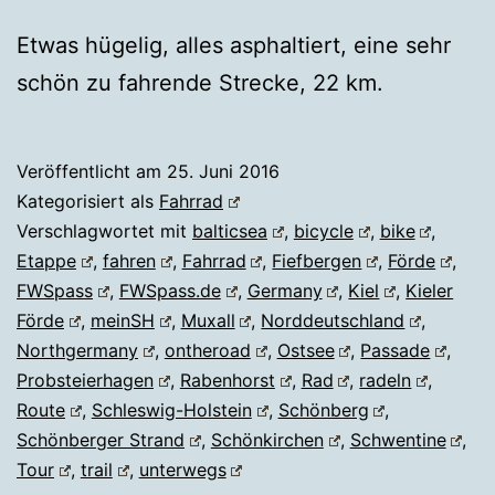
Etwas hügelig, alles asphaltiert, eine sehr
schön zu fahrende Strecke, 22 km.
Veröffentlicht am
25. Juni 2016
Kategorisiert als
Fahrrad
Verschlagwortet mit
balticsea
,
bicycle
,
bike
,
Etappe
,
fahren
,
Fahrrad
,
Fiefbergen
,
Förde
,
FWSpass
,
FWSpass.de
,
Germany
,
Kiel
,
Kieler
Förde
,
meinSH
,
Muxall
,
Norddeutschland
,
Northgermany
,
ontheroad
,
Ostsee
,
Passade
,
Probsteierhagen
,
Rabenhorst
,
Rad
,
radeln
,
Route
,
Schleswig-Holstein
,
Schönberg
,
Schönberger Strand
,
Schönkirchen
,
Schwentine
,
Tour
,
trail
,
unterwegs