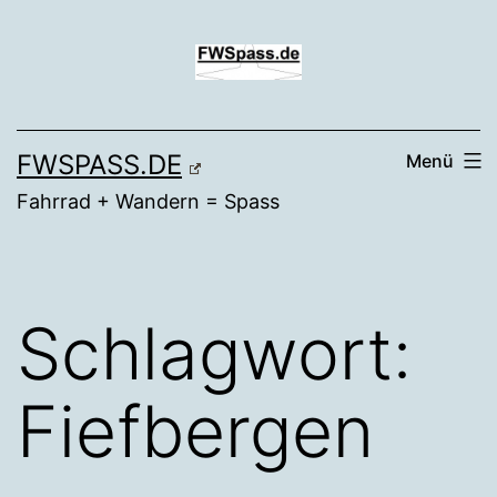
Zum
Inhalt
springen
FWSPASS.DE
Menü
Fahrrad + Wandern = Spass
Schlagwort:
Fiefbergen