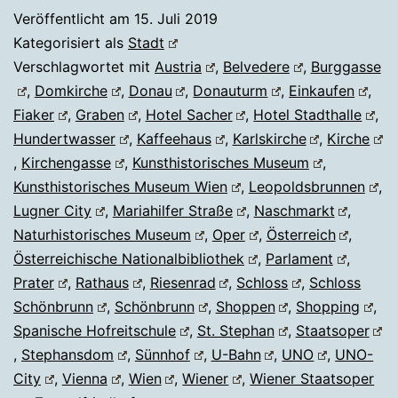
Veröffentlicht am
15. Juli 2019
Kategorisiert als
Stadt
Verschlagwortet mit
Austria
,
Belvedere
,
Burggasse
,
Domkirche
,
Donau
,
Donauturm
,
Einkaufen
,
Fiaker
,
Graben
,
Hotel Sacher
,
Hotel Stadthalle
,
Hundertwasser
,
Kaffeehaus
,
Karlskirche
,
Kirche
,
Kirchengasse
,
Kunsthistorisches Museum
,
Kunsthistorisches Museum Wien
,
Leopoldsbrunnen
,
Lugner City
,
Mariahilfer Straße
,
Naschmarkt
,
Naturhistorisches Museum
,
Oper
,
Österreich
,
Österreichische Nationalbibliothek
,
Parlament
,
Prater
,
Rathaus
,
Riesenrad
,
Schloss
,
Schloss
Schönbrunn
,
Schönbrunn
,
Shoppen
,
Shopping
,
Spanische Hofreitschule
,
St. Stephan
,
Staatsoper
,
Stephansdom
,
Sünnhof
,
U-Bahn
,
UNO
,
UNO-
City
,
Vienna
,
Wien
,
Wiener
,
Wiener Staatsoper