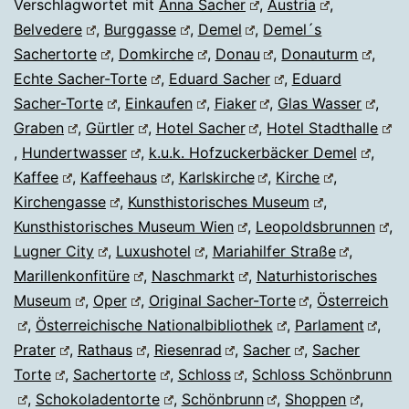
Verschlagwortet mit
Anna Sacher
,
Austria
,
Belvedere
,
Burggasse
,
Demel
,
Demel´s
Sachertorte
,
Domkirche
,
Donau
,
Donauturm
,
Echte Sacher-Torte
,
Eduard Sacher
,
Eduard
Sacher-Torte
,
Einkaufen
,
Fiaker
,
Glas Wasser
,
Graben
,
Gürtler
,
Hotel Sacher
,
Hotel Stadthalle
,
Hundertwasser
,
k.u.k. Hofzuckerbäcker Demel
,
Kaffee
,
Kaffeehaus
,
Karlskirche
,
Kirche
,
Kirchengasse
,
Kunsthistorisches Museum
,
Kunsthistorisches Museum Wien
,
Leopoldsbrunnen
,
Lugner City
,
Luxushotel
,
Mariahilfer Straße
,
Marillenkonfitüre
,
Naschmarkt
,
Naturhistorisches
Museum
,
Oper
,
Original Sacher-Torte
,
Österreich
,
Österreichische Nationalbibliothek
,
Parlament
,
Prater
,
Rathaus
,
Riesenrad
,
Sacher
,
Sacher
Torte
,
Sachertorte
,
Schloss
,
Schloss Schönbrunn
,
Schokoladentorte
,
Schönbrunn
,
Shoppen
,