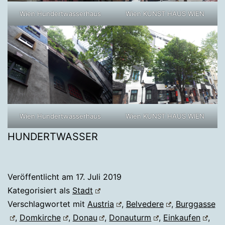
Wien Hundertwasserhaus
Wien KUNST HAUS WIEN
Wien Hundertwasserhaus
Wien KUNST HAUS WIEN
HUNDERTWASSER
Veröffentlicht am
17. Juli 2019
Kategorisiert als
Stadt
Verschlagwortet mit
Austria
,
Belvedere
,
Burggasse
,
Domkirche
,
Donau
,
Donauturm
,
Einkaufen
,