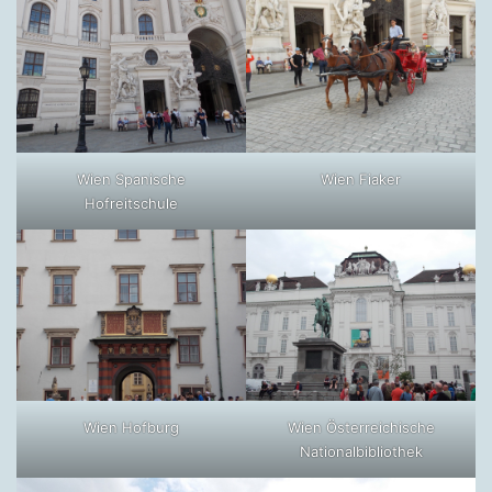
Wien Spanische
Wien Fiaker
Hofreitschule
Wien Hofburg
Wien Österreichische
Nationalbibliothek