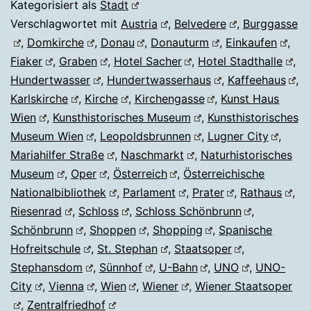
Kategorisiert als
Stadt
Verschlagwortet mit
Austria
,
Belvedere
,
Burggasse
,
Domkirche
,
Donau
,
Donauturm
,
Einkaufen
,
Fiaker
,
Graben
,
Hotel Sacher
,
Hotel Stadthalle
,
Hundertwasser
,
Hundertwasserhaus
,
Kaffeehaus
,
Karlskirche
,
Kirche
,
Kirchengasse
,
Kunst Haus
Wien
,
Kunsthistorisches Museum
,
Kunsthistorisches
Museum Wien
,
Leopoldsbrunnen
,
Lugner City
,
Mariahilfer Straße
,
Naschmarkt
,
Naturhistorisches
Museum
,
Oper
,
Österreich
,
Österreichische
Nationalbibliothek
,
Parlament
,
Prater
,
Rathaus
,
Riesenrad
,
Schloss
,
Schloss Schönbrunn
,
Schönbrunn
,
Shoppen
,
Shopping
,
Spanische
Hofreitschule
,
St. Stephan
,
Staatsoper
,
Stephansdom
,
Sünnhof
,
U-Bahn
,
UNO
,
UNO-
City
,
Vienna
,
Wien
,
Wiener
,
Wiener Staatsoper
,
Zentralfriedhof