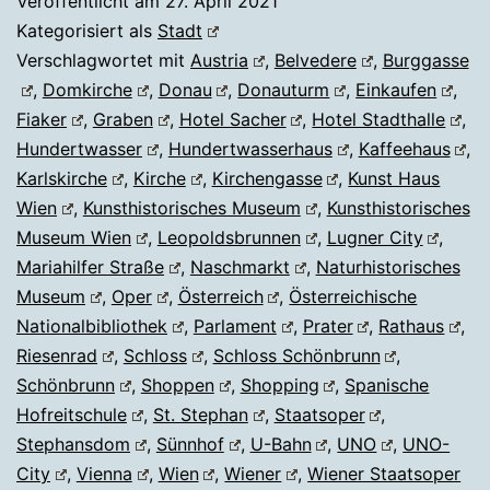
Veröffentlicht am
27. April 2021
Kategorisiert als
Stadt
Verschlagwortet mit
Austria
,
Belvedere
,
Burggasse
,
Domkirche
,
Donau
,
Donauturm
,
Einkaufen
,
Fiaker
,
Graben
,
Hotel Sacher
,
Hotel Stadthalle
,
Hundertwasser
,
Hundertwasserhaus
,
Kaffeehaus
,
Karlskirche
,
Kirche
,
Kirchengasse
,
Kunst Haus
Wien
,
Kunsthistorisches Museum
,
Kunsthistorisches
Museum Wien
,
Leopoldsbrunnen
,
Lugner City
,
Mariahilfer Straße
,
Naschmarkt
,
Naturhistorisches
Museum
,
Oper
,
Österreich
,
Österreichische
Nationalbibliothek
,
Parlament
,
Prater
,
Rathaus
,
Riesenrad
,
Schloss
,
Schloss Schönbrunn
,
Schönbrunn
,
Shoppen
,
Shopping
,
Spanische
Hofreitschule
,
St. Stephan
,
Staatsoper
,
Stephansdom
,
Sünnhof
,
U-Bahn
,
UNO
,
UNO-
City
,
Vienna
,
Wien
,
Wiener
,
Wiener Staatsoper