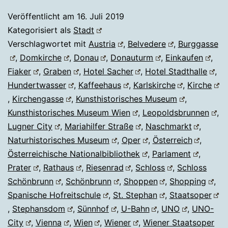
Veröffentlicht am
16. Juli 2019
Kategorisiert als
Stadt
Verschlagwortet mit
Austria
,
Belvedere
,
Burggasse
,
Domkirche
,
Donau
,
Donauturm
,
Einkaufen
,
Fiaker
,
Graben
,
Hotel Sacher
,
Hotel Stadthalle
,
Hundertwasser
,
Kaffeehaus
,
Karlskirche
,
Kirche
,
Kirchengasse
,
Kunsthistorisches Museum
,
Kunsthistorisches Museum Wien
,
Leopoldsbrunnen
,
Lugner City
,
Mariahilfer Straße
,
Naschmarkt
,
Naturhistorisches Museum
,
Oper
,
Österreich
,
Österreichische Nationalbibliothek
,
Parlament
,
Prater
,
Rathaus
,
Riesenrad
,
Schloss
,
Schloss
Schönbrunn
,
Schönbrunn
,
Shoppen
,
Shopping
,
Spanische Hofreitschule
,
St. Stephan
,
Staatsoper
,
Stephansdom
,
Sünnhof
,
U-Bahn
,
UNO
,
UNO-
City
,
Vienna
,
Wien
,
Wiener
,
Wiener Staatsoper