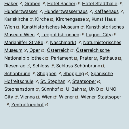
Fiaker
,
Graben
,
Hotel Sacher
,
Hotel Stadthalle
,
Hundertwasser
,
Hundertwasserhaus
,
Kaffeehaus
,
Karlskirche
,
Kirche
,
Kirchengasse
,
Kunst Haus
Wien
,
Kunsthistorisches Museum
,
Kunsthistorisches
Museum Wien
,
Leopoldsbrunnen
,
Lugner City
,
Mariahilfer Straße
,
Naschmarkt
,
Naturhistorisches
Museum
,
Oper
,
Österreich
,
Österreichische
Nationalbibliothek
,
Parlament
,
Prater
,
Rathaus
,
Riesenrad
,
Schloss
,
Schloss Schönbrunn
,
Schönbrunn
,
Shoppen
,
Shopping
,
Spanische
Hofreitschule
,
St. Stephan
,
Staatsoper
,
Stephansdom
,
Sünnhof
,
U-Bahn
,
UNO
,
UNO-
City
,
Vienna
,
Wien
,
Wiener
,
Wiener Staatsoper
,
Zentralfriedhof