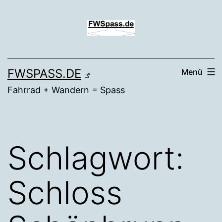
Zum
Inhalt
springen
FWSPASS.DE
Menü
Fahrrad + Wandern = Spass
Schlagwort:
Schloss