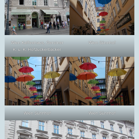
Wien Kaffeehaus, Gerstner
Wien Sünnhof
K. u. K. Hofzuckerbäcker
Wien Sünnhof
Wien Sünnhof