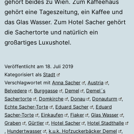
gehört beides zu Wien. Zum Kaffeehaus
gehört eine Tageszeitung, ein Kaffee und
das Glas Wasser. Zum Hotel Sacher gehört
die Sachertorte und natürlich ein
großartiges Luxushotel.
Veröffentlicht am
18. Juli 2019
Kategorisiert als
Stadt
Verschlagwortet mit
Anna Sacher
,
Austria
,
Belvedere
,
Burggasse
,
Demel
,
Demel´s
Sachertorte
,
Domkirche
,
Donau
,
Donauturm
,
Echte Sacher-Torte
,
Eduard Sacher
,
Eduard
Sacher-Torte
,
Einkaufen
,
Fiaker
,
Glas Wasser
,
Graben
,
Gürtler
,
Hotel Sacher
,
Hotel Stadthalle
,
Hundertwasser
,
k.u.k. Hofzuckerbäcker Demel
,