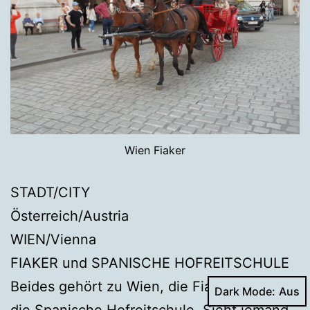
Wien Fiaker
STADT/CITY
Österreich/Austria
WIEN/Vienna
FIAKER und SPANISCHE HOFREITSCHULE
Beides gehört zu Wien, die Fiaker genauso
Dark Mode:
die Spanische Hofreitschule. Sieht jemand