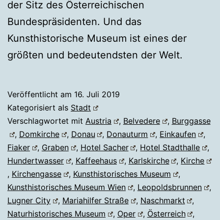
der Sitz des Österreichischen
Bundespräsidenten. Und das
Kunsthistorische Museum ist eines der
größten und bedeutendsten der Welt.
Veröffentlicht am
16. Juli 2019
Kategorisiert als
Stadt
Verschlagwortet mit
Austria
,
Belvedere
,
Burggasse
,
Domkirche
,
Donau
,
Donauturm
,
Einkaufen
,
Fiaker
,
Graben
,
Hotel Sacher
,
Hotel Stadthalle
,
Hundertwasser
,
Kaffeehaus
,
Karlskirche
,
Kirche
,
Kirchengasse
,
Kunsthistorisches Museum
,
Kunsthistorisches Museum Wien
,
Leopoldsbrunnen
,
Lugner City
,
Mariahilfer Straße
,
Naschmarkt
,
Naturhistorisches Museum
,
Oper
,
Österreich
,