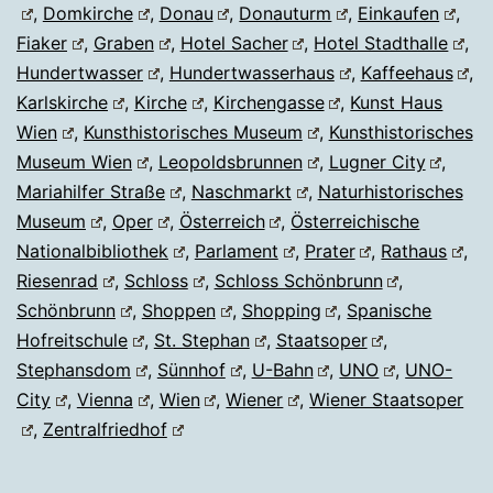
,
Domkirche
,
Donau
,
Donauturm
,
Einkaufen
,
Fiaker
,
Graben
,
Hotel Sacher
,
Hotel Stadthalle
,
Hundertwasser
,
Hundertwasserhaus
,
Kaffeehaus
,
Karlskirche
,
Kirche
,
Kirchengasse
,
Kunst Haus
Wien
,
Kunsthistorisches Museum
,
Kunsthistorisches
Museum Wien
,
Leopoldsbrunnen
,
Lugner City
,
Mariahilfer Straße
,
Naschmarkt
,
Naturhistorisches
Museum
,
Oper
,
Österreich
,
Österreichische
Nationalbibliothek
,
Parlament
,
Prater
,
Rathaus
,
Riesenrad
,
Schloss
,
Schloss Schönbrunn
,
Schönbrunn
,
Shoppen
,
Shopping
,
Spanische
Hofreitschule
,
St. Stephan
,
Staatsoper
,
Stephansdom
,
Sünnhof
,
U-Bahn
,
UNO
,
UNO-
City
,
Vienna
,
Wien
,
Wiener
,
Wiener Staatsoper
,
Zentralfriedhof