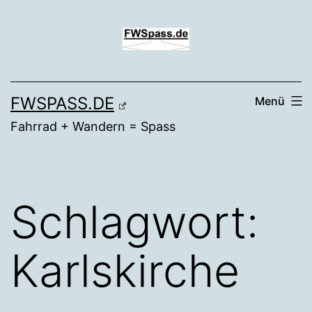
Zum
Inhalt
springen
FWSPASS.DE
Menü
Fahrrad + Wandern = Spass
Schlagwort:
Karlskirche