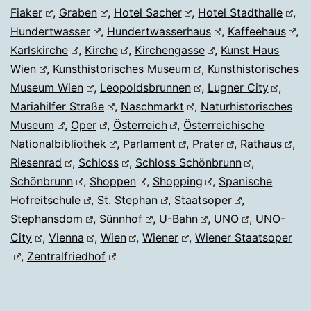
Fiaker
,
Graben
,
Hotel Sacher
,
Hotel Stadthalle
,
Hundertwasser
,
Hundertwasserhaus
,
Kaffeehaus
,
Karlskirche
,
Kirche
,
Kirchengasse
,
Kunst Haus
Wien
,
Kunsthistorisches Museum
,
Kunsthistorisches
Museum Wien
,
Leopoldsbrunnen
,
Lugner City
,
Mariahilfer Straße
,
Naschmarkt
,
Naturhistorisches
Museum
,
Oper
,
Österreich
,
Österreichische
Nationalbibliothek
,
Parlament
,
Prater
,
Rathaus
,
Riesenrad
,
Schloss
,
Schloss Schönbrunn
,
Schönbrunn
,
Shoppen
,
Shopping
,
Spanische
Hofreitschule
,
St. Stephan
,
Staatsoper
,
Stephansdom
,
Sünnhof
,
U-Bahn
,
UNO
,
UNO-
City
,
Vienna
,
Wien
,
Wiener
,
Wiener Staatsoper
,
Zentralfriedhof