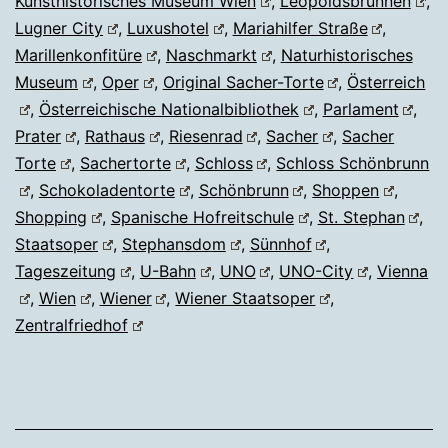
Kunsthistorisches Museum Wien
,
Leopoldsbrunnen
,
Lugner City
,
Luxushotel
,
Mariahilfer Straße
,
Marillenkonfitüre
,
Naschmarkt
,
Naturhistorisches
Museum
,
Oper
,
Original Sacher-Torte
,
Österreich
,
Österreichische Nationalbibliothek
,
Parlament
,
Prater
,
Rathaus
,
Riesenrad
,
Sacher
,
Sacher
Torte
,
Sachertorte
,
Schloss
,
Schloss Schönbrunn
,
Schokoladentorte
,
Schönbrunn
,
Shoppen
,
Shopping
,
Spanische Hofreitschule
,
St. Stephan
,
Staatsoper
,
Stephansdom
,
Sünnhof
,
Tageszeitung
,
U-Bahn
,
UNO
,
UNO-City
,
Vienna
,
Wien
,
Wiener
,
Wiener Staatsoper
,
Zentralfriedhof