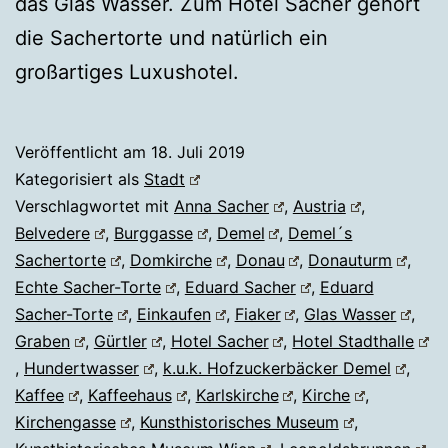
das Glas Wasser. Zum Hotel Sacher gehört
die Sachertorte und natürlich ein
großartiges Luxushotel.
Veröffentlicht am
18. Juli 2019
Kategorisiert als
Stadt
Verschlagwortet mit
Anna Sacher
,
Austria
,
Belvedere
,
Burggasse
,
Demel
,
Demel´s
Sachertorte
,
Domkirche
,
Donau
,
Donauturm
,
Echte Sacher-Torte
,
Eduard Sacher
,
Eduard
Sacher-Torte
,
Einkaufen
,
Fiaker
,
Glas Wasser
,
Graben
,
Gürtler
,
Hotel Sacher
,
Hotel Stadthalle
,
Hundertwasser
,
k.u.k. Hofzuckerbäcker Demel
,
Kaffee
,
Kaffeehaus
,
Karlskirche
,
Kirche
,
Kirchengasse
,
Kunsthistorisches Museum
,