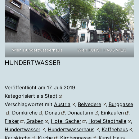
Wien Hundertwasserhaus
Wien KUNST HAUS WIEN
HUNDERTWASSER
Veröffentlicht am
17. Juli 2019
Kategorisiert als
Stadt
Verschlagwortet mit
Austria
,
Belvedere
,
Burggasse
,
Domkirche
,
Donau
,
Donauturm
,
Einkaufen
,
Fiaker
,
Graben
,
Hotel Sacher
,
Hotel Stadthalle
,
Hundertwasser
,
Hundertwasserhaus
,
Kaffeehaus
,
Karlskirche
,
Kirche
,
Kirchengasse
,
Kunst Haus