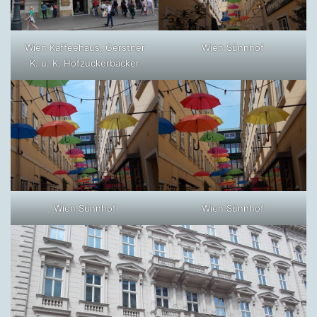
Wien Kaffeehaus, Gerstner
Wien Sünnhof
K. u. K. Hofzuckerbäcker
Wien Sünnhof
Wien Sünnhof