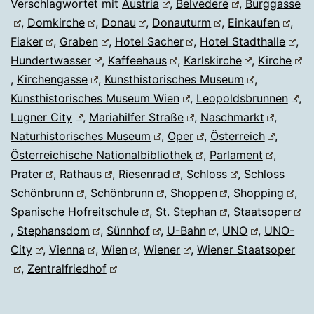
Verschlagwortet mit
Austria
,
Belvedere
,
Burggasse
,
Domkirche
,
Donau
,
Donauturm
,
Einkaufen
,
Fiaker
,
Graben
,
Hotel Sacher
,
Hotel Stadthalle
,
Hundertwasser
,
Kaffeehaus
,
Karlskirche
,
Kirche
,
Kirchengasse
,
Kunsthistorisches Museum
,
Kunsthistorisches Museum Wien
,
Leopoldsbrunnen
,
Lugner City
,
Mariahilfer Straße
,
Naschmarkt
,
Naturhistorisches Museum
,
Oper
,
Österreich
,
Österreichische Nationalbibliothek
,
Parlament
,
Prater
,
Rathaus
,
Riesenrad
,
Schloss
,
Schloss
Schönbrunn
,
Schönbrunn
,
Shoppen
,
Shopping
,
Spanische Hofreitschule
,
St. Stephan
,
Staatsoper
,
Stephansdom
,
Sünnhof
,
U-Bahn
,
UNO
,
UNO-
City
,
Vienna
,
Wien
,
Wiener
,
Wiener Staatsoper
,
Zentralfriedhof