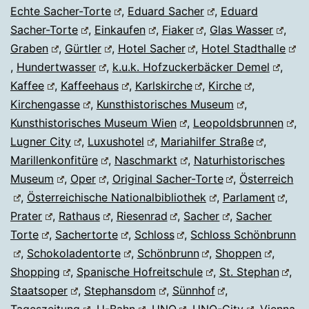
Echte Sacher-Torte
,
Eduard Sacher
,
Eduard
Sacher-Torte
,
Einkaufen
,
Fiaker
,
Glas Wasser
,
Graben
,
Gürtler
,
Hotel Sacher
,
Hotel Stadthalle
,
Hundertwasser
,
k.u.k. Hofzuckerbäcker Demel
,
Kaffee
,
Kaffeehaus
,
Karlskirche
,
Kirche
,
Kirchengasse
,
Kunsthistorisches Museum
,
Kunsthistorisches Museum Wien
,
Leopoldsbrunnen
,
Lugner City
,
Luxushotel
,
Mariahilfer Straße
,
Marillenkonfitüre
,
Naschmarkt
,
Naturhistorisches
Museum
,
Oper
,
Original Sacher-Torte
,
Österreich
,
Österreichische Nationalbibliothek
,
Parlament
,
Prater
,
Rathaus
,
Riesenrad
,
Sacher
,
Sacher
Torte
,
Sachertorte
,
Schloss
,
Schloss Schönbrunn
,
Schokoladentorte
,
Schönbrunn
,
Shoppen
,
Shopping
,
Spanische Hofreitschule
,
St. Stephan
,
Staatsoper
,
Stephansdom
,
Sünnhof
,
Tageszeitung
,
U-Bahn
,
UNO
,
UNO-City
,
Vienna