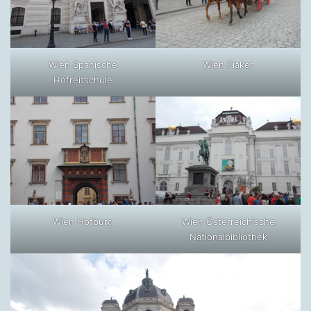
Wien Spanische
Wien Fiaker
Hofreitschule
Wien Hofburg
Wien Österreichische
Nationalbibliothek