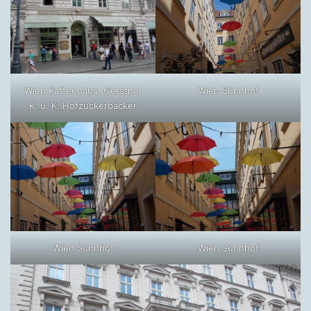
Wien Kaffeehaus, Gerstner
Wien Sünnhof
K. u. K. Hofzuckerbäcker
Wien Sünnhof
Wien Sünnhof