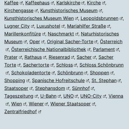
Kaffee
,
Kaffeehaus
,
Karlskirche
,
Kirche
,
Kirchengasse
,
Kunsthistorisches Museum
,
Kunsthistorisches Museum Wien
,
Leopoldsbrunnen
,
Lugner City
,
Luxushotel
,
Mariahilfer Straße
,
Marillenkonfitüre
,
Naschmarkt
,
Naturhistorisches
Museum
,
Oper
,
Original Sacher-Torte
,
Österreich
,
Österreichische Nationalbibliothek
,
Parlament
,
Prater
,
Rathaus
,
Riesenrad
,
Sacher
,
Sacher
Torte
,
Sachertorte
,
Schloss
,
Schloss Schönbrunn
,
Schokoladentorte
,
Schönbrunn
,
Shoppen
,
Shopping
,
Spanische Hofreitschule
,
St. Stephan
,
Staatsoper
,
Stephansdom
,
Sünnhof
,
Tageszeitung
,
U-Bahn
,
UNO
,
UNO-City
,
Vienna
,
Wien
,
Wiener
,
Wiener Staatsoper
,
Zentralfriedhof