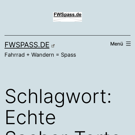
Zum
Inhalt
springen
FWSPASS.DE
Menü
Fahrrad + Wandern = Spass
Schlagwort:
Echte