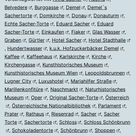
Belvedere
,
Burggasse
,
Demel
,
Demel´s
Sachertorte
,
Domkirche
,
Donau
,
Donauturm
,
Echte Sacher-Torte
,
Eduard Sacher
,
Eduard
Sacher-Torte
,
Einkaufen
,
Fiaker
,
Glas Wasser
,
Graben
,
Gürtler
,
Hotel Sacher
,
Hotel Stadthalle
,
Hundertwasser
,
k.u.k. Hofzuckerbäcker Demel
,
Kaffee
,
Kaffeehaus
,
Karlskirche
,
Kirche
,
Kirchengasse
,
Kunsthistorisches Museum
,
Kunsthistorisches Museum Wien
,
Leopoldsbrunnen
,
Lugner City
,
Luxushotel
,
Mariahilfer Straße
,
Marillenkonfitüre
,
Naschmarkt
,
Naturhistorisches
Museum
,
Oper
,
Original Sacher-Torte
,
Österreich
,
Österreichische Nationalbibliothek
,
Parlament
,
Prater
,
Rathaus
,
Riesenrad
,
Sacher
,
Sacher
Torte
,
Sachertorte
,
Schloss
,
Schloss Schönbrunn
,
Schokoladentorte
,
Schönbrunn
,
Shoppen
,