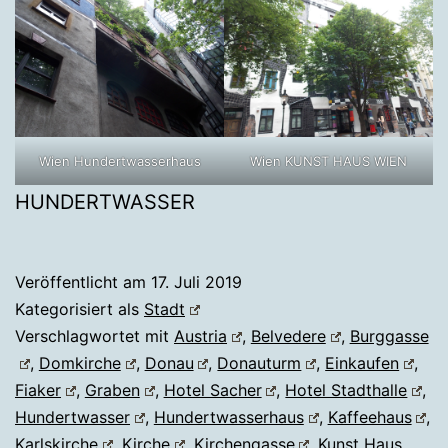
Wien Hundertwasserhaus
Wien KUNST HAUS WIEN
HUNDERTWASSER
Veröffentlicht am
17. Juli 2019
Kategorisiert als
Stadt
Verschlagwortet mit
Austria
,
Belvedere
,
Burggasse
,
Domkirche
,
Donau
,
Donauturm
,
Einkaufen
,
Fiaker
,
Graben
,
Hotel Sacher
,
Hotel Stadthalle
,
Hundertwasser
,
Hundertwasserhaus
,
Kaffeehaus
,
Karlskirche
,
Kirche
,
Kirchengasse
,
Kunst Haus