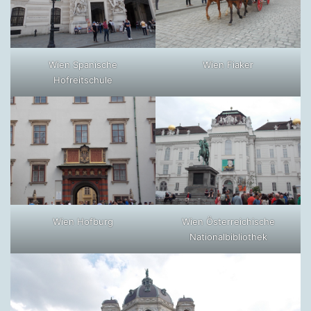
Wien Spanische
Wien Fiaker
Hofreitschule
Wien Hofburg
Wien Österreichische
Nationalbibliothek