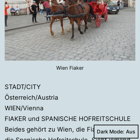
Wien Fiaker
STADT/CITY
Österreich/Austria
WIEN/Vienna
FIAKER und SPANISCHE HOFREITSCHULE
Beides gehört zu Wien, die Fiaker genauso
Dark Mode:
die Spanische Hofreitschule. Sieht jemand