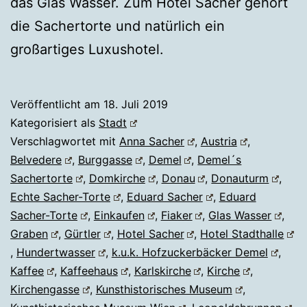
das Glas Wasser. Zum Hotel Sacher gehört
die Sachertorte und natürlich ein
großartiges Luxushotel.
Veröffentlicht am
18. Juli 2019
Kategorisiert als
Stadt
Verschlagwortet mit
Anna Sacher
,
Austria
,
Belvedere
,
Burggasse
,
Demel
,
Demel´s
Sachertorte
,
Domkirche
,
Donau
,
Donauturm
,
Echte Sacher-Torte
,
Eduard Sacher
,
Eduard
Sacher-Torte
,
Einkaufen
,
Fiaker
,
Glas Wasser
,
Graben
,
Gürtler
,
Hotel Sacher
,
Hotel Stadthalle
,
Hundertwasser
,
k.u.k. Hofzuckerbäcker Demel
,
Kaffee
,
Kaffeehaus
,
Karlskirche
,
Kirche
,
Kirchengasse
,
Kunsthistorisches Museum
,