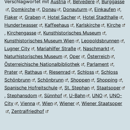
Verschlagwortet mit
Austria
,
Belvedere
,
Burggasse
,
Domkirche
,
Donau
,
Donauturm
,
Einkaufen
,
Fiaker
,
Graben
,
Hotel Sacher
,
Hotel Stadthalle
,
Hundertwasser
,
Kaffeehaus
,
Karlskirche
,
Kirche
,
Kirchengasse
,
Kunsthistorisches Museum
,
Kunsthistorisches Museum Wien
,
Leopoldsbrunnen
,
Lugner City
,
Mariahilfer Straße
,
Naschmarkt
,
Naturhistorisches Museum
,
Oper
,
Österreich
,
Österreichische Nationalbibliothek
,
Parlament
,
Prater
,
Rathaus
,
Riesenrad
,
Schloss
,
Schloss
Schönbrunn
,
Schönbrunn
,
Shoppen
,
Shopping
,
Spanische Hofreitschule
,
St. Stephan
,
Staatsoper
,
Stephansdom
,
Sünnhof
,
U-Bahn
,
UNO
,
UNO-
City
,
Vienna
,
Wien
,
Wiener
,
Wiener Staatsoper
,
Zentralfriedhof