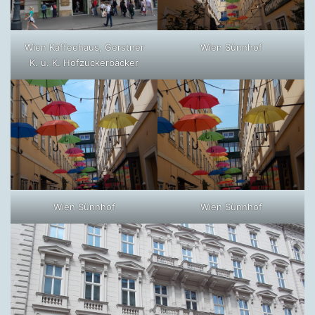
Wien Kaffeehaus, Gerstner
Wien Sünnhof
K. u. K. Hofzuckerbäcker
Wien Sünnhof
Wien Sünnhof