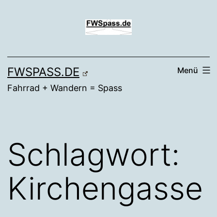
Zum
Inhalt
springen
FWSPASS.DE
Menü
Fahrrad + Wandern = Spass
Schlagwort:
Kirchengasse