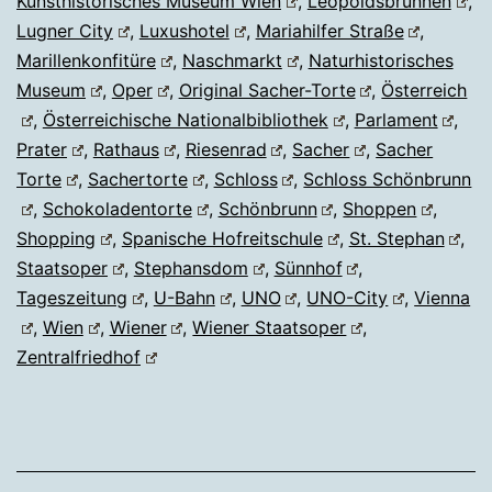
Kunsthistorisches Museum Wien
,
Leopoldsbrunnen
,
Lugner City
,
Luxushotel
,
Mariahilfer Straße
,
Marillenkonfitüre
,
Naschmarkt
,
Naturhistorisches
Museum
,
Oper
,
Original Sacher-Torte
,
Österreich
,
Österreichische Nationalbibliothek
,
Parlament
,
Prater
,
Rathaus
,
Riesenrad
,
Sacher
,
Sacher
Torte
,
Sachertorte
,
Schloss
,
Schloss Schönbrunn
,
Schokoladentorte
,
Schönbrunn
,
Shoppen
,
Shopping
,
Spanische Hofreitschule
,
St. Stephan
,
Staatsoper
,
Stephansdom
,
Sünnhof
,
Tageszeitung
,
U-Bahn
,
UNO
,
UNO-City
,
Vienna
,
Wien
,
Wiener
,
Wiener Staatsoper
,
Zentralfriedhof