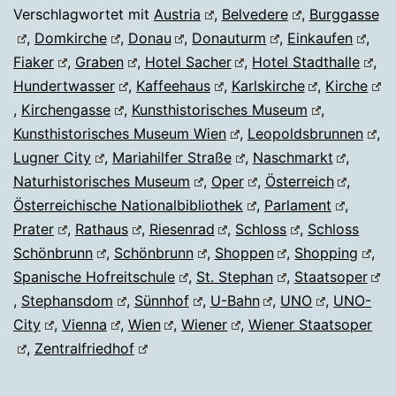
Verschlagwortet mit
Austria
,
Belvedere
,
Burggasse
,
Domkirche
,
Donau
,
Donauturm
,
Einkaufen
,
Fiaker
,
Graben
,
Hotel Sacher
,
Hotel Stadthalle
,
Hundertwasser
,
Kaffeehaus
,
Karlskirche
,
Kirche
,
Kirchengasse
,
Kunsthistorisches Museum
,
Kunsthistorisches Museum Wien
,
Leopoldsbrunnen
,
Lugner City
,
Mariahilfer Straße
,
Naschmarkt
,
Naturhistorisches Museum
,
Oper
,
Österreich
,
Österreichische Nationalbibliothek
,
Parlament
,
Prater
,
Rathaus
,
Riesenrad
,
Schloss
,
Schloss
Schönbrunn
,
Schönbrunn
,
Shoppen
,
Shopping
,
Spanische Hofreitschule
,
St. Stephan
,
Staatsoper
,
Stephansdom
,
Sünnhof
,
U-Bahn
,
UNO
,
UNO-
City
,
Vienna
,
Wien
,
Wiener
,
Wiener Staatsoper
,
Zentralfriedhof