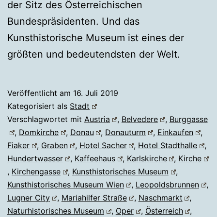
der Sitz des Österreichischen
Bundespräsidenten. Und das
Kunsthistorische Museum ist eines der
größten und bedeutendsten der Welt.
Veröffentlicht am
16. Juli 2019
Kategorisiert als
Stadt
Verschlagwortet mit
Austria
,
Belvedere
,
Burggasse
,
Domkirche
,
Donau
,
Donauturm
,
Einkaufen
,
Fiaker
,
Graben
,
Hotel Sacher
,
Hotel Stadthalle
,
Hundertwasser
,
Kaffeehaus
,
Karlskirche
,
Kirche
,
Kirchengasse
,
Kunsthistorisches Museum
,
Kunsthistorisches Museum Wien
,
Leopoldsbrunnen
,
Lugner City
,
Mariahilfer Straße
,
Naschmarkt
,
Naturhistorisches Museum
,
Oper
,
Österreich
,