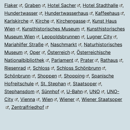
Fiaker
,
Graben
,
Hotel Sacher
,
Hotel Stadthalle
,
Hundertwasser
,
Hundertwasserhaus
,
Kaffeehaus
,
Karlskirche
,
Kirche
,
Kirchengasse
,
Kunst Haus
Wien
,
Kunsthistorisches Museum
,
Kunsthistorisches
Museum Wien
,
Leopoldsbrunnen
,
Lugner City
,
Mariahilfer Straße
,
Naschmarkt
,
Naturhistorisches
Museum
,
Oper
,
Österreich
,
Österreichische
Nationalbibliothek
,
Parlament
,
Prater
,
Rathaus
,
Riesenrad
,
Schloss
,
Schloss Schönbrunn
,
Schönbrunn
,
Shoppen
,
Shopping
,
Spanische
Hofreitschule
,
St. Stephan
,
Staatsoper
,
Stephansdom
,
Sünnhof
,
U-Bahn
,
UNO
,
UNO-
City
,
Vienna
,
Wien
,
Wiener
,
Wiener Staatsoper
,
Zentralfriedhof