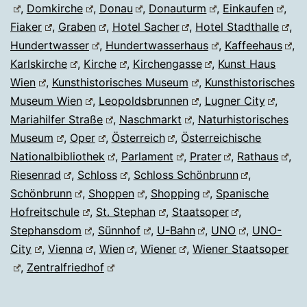
,
Domkirche
,
Donau
,
Donauturm
,
Einkaufen
,
Fiaker
,
Graben
,
Hotel Sacher
,
Hotel Stadthalle
,
Hundertwasser
,
Hundertwasserhaus
,
Kaffeehaus
,
Karlskirche
,
Kirche
,
Kirchengasse
,
Kunst Haus
Wien
,
Kunsthistorisches Museum
,
Kunsthistorisches
Museum Wien
,
Leopoldsbrunnen
,
Lugner City
,
Mariahilfer Straße
,
Naschmarkt
,
Naturhistorisches
Museum
,
Oper
,
Österreich
,
Österreichische
Nationalbibliothek
,
Parlament
,
Prater
,
Rathaus
,
Riesenrad
,
Schloss
,
Schloss Schönbrunn
,
Schönbrunn
,
Shoppen
,
Shopping
,
Spanische
Hofreitschule
,
St. Stephan
,
Staatsoper
,
Stephansdom
,
Sünnhof
,
U-Bahn
,
UNO
,
UNO-
City
,
Vienna
,
Wien
,
Wiener
,
Wiener Staatsoper
,
Zentralfriedhof