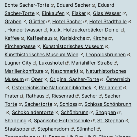
Echte Sacher-Torte
,
Eduard Sacher
,
Eduard
Sacher-Torte
,
Einkaufen
,
Fiaker
,
Glas Wasser
,
Graben
,
Gürtler
,
Hotel Sacher
,
Hotel Stadthalle
,
Hundertwasser
,
k.u.k. Hofzuckerbäcker Demel
,
Kaffee
,
Kaffeehaus
,
Karlskirche
,
Kirche
,
Kirchengasse
,
Kunsthistorisches Museum
,
Kunsthistorisches Museum Wien
,
Leopoldsbrunnen
,
Lugner City
,
Luxushotel
,
Mariahilfer Straße
,
Marillenkonfitüre
,
Naschmarkt
,
Naturhistorisches
Museum
,
Oper
,
Original Sacher-Torte
,
Österreich
,
Österreichische Nationalbibliothek
,
Parlament
,
Prater
,
Rathaus
,
Riesenrad
,
Sacher
,
Sacher
Torte
,
Sachertorte
,
Schloss
,
Schloss Schönbrunn
,
Schokoladentorte
,
Schönbrunn
,
Shoppen
,
Shopping
,
Spanische Hofreitschule
,
St. Stephan
,
Staatsoper
,
Stephansdom
,
Sünnhof
,
Tageszeitung
,
U-Bahn
,
UNO
,
UNO-City
,
Vienna