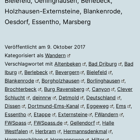
Bielefeld, Oerlinghausen, Berlebeck,
Holzhausen-Externsteine, Blankenrode,
Oesdorf, Essentho, Marsberg
Veröffentlicht am
9. Oktober 2017
Kategorisiert als
Wandern
Verschlagwortet mit
Altenbeken
,
Bad Driburg
,
Bad
Iburg
,
Berlebeck
,
Bevergern
,
Bielefeld
,
Blankenrode
,
Borgholzhausen
,
Borlinghausen
,
Brochterbeck
,
Burg Ravensberg
,
Canyon
,
Clever
Schlucht
,
deinnrw
,
Detmold
,
Deutschland
,
Dissen
,
Dortmund-Ems-Kanal
,
Eggeweg
,
Ems
,
Essentho
,
Etappe
,
Externsteine
,
FWandern
,
FWSpass
,
FWSpass.de
,
Gellendorf
,
Halle
Westfalen
,
Herbram
,
Hermannsdenkmal
,
Hermannshöhen
,
Hermannsweg
,
Hilter
,