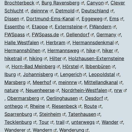
Brochterbeck
,
Burg Ravensberg
,
Canyon
,
Clever
Schlucht
,
deinnrw
,
Detmold
,
Deutschland
,
Dissen
,
Dortmund-Ems-Kanal
,
Eggeweg
,
Ems
,
Essentho
,
Etappe
,
Externsteine
,
FWandern
,
FWSpass
,
FWSpass.de
,
Gellendorf
,
Germany
,
Halle Westfalen
,
Herbram
,
Hermannsdenkmal
,
Hermannshöhen
,
Hermannsweg
,
hike
,
hiker
,
hiketrail
,
hiking
,
Hilter
,
Holzhausen-Externsteine
,
Horn-Bad Meinberg
,
Hörstel
,
Ibbenbüren
,
Iburg
,
Johannisberg
,
Lengerich
,
Leopoldstal
,
Marsberg
,
Meerhof
,
meinnrw
,
Mittellandkanal
,
nature
,
Neuenheerse
,
Nordrhein-Westfalen
,
nrw
,
Obermarsberg
,
Oerlinghausen
,
Oesdorf
,
onthego
,
Rheine
,
Riesenbeck
,
Route
,
Sparrenburg
,
Steinheim
,
Tatenhausen
,
Tecklenburg
,
Tour
,
trail
,
unterwegs
,
Wander
,
Wanderer
,
Wandern
,
Wanderung
,