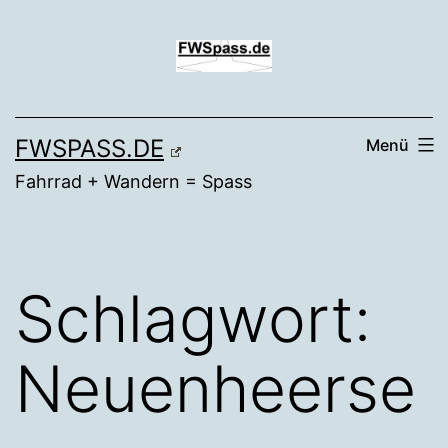
Zum
Inhalt
springen
FWSPASS.DE
Menü
Fahrrad + Wandern = Spass
Schlagwort:
Neuenheerse