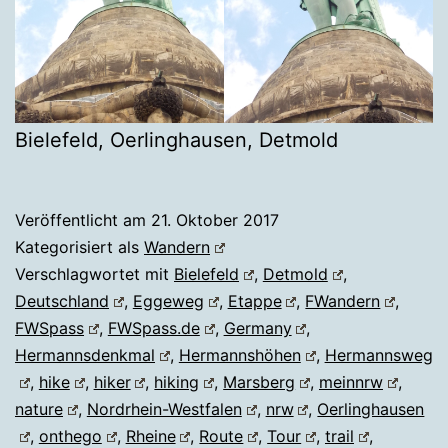
Bielefeld, Oerlinghausen, Detmold
Veröffentlicht am
21. Oktober 2017
Kategorisiert als
Wandern
Verschlagwortet mit
Bielefeld
,
Detmold
,
Deutschland
,
Eggeweg
,
Etappe
,
FWandern
,
FWSpass
,
FWSpass.de
,
Germany
,
Hermannsdenkmal
,
Hermannshöhen
,
Hermannsweg
,
hike
,
hiker
,
hiking
,
Marsberg
,
meinnrw
,
nature
,
Nordrhein-Westfalen
,
nrw
,
Oerlinghausen
,
onthego
,
Rheine
,
Route
,
Tour
,
trail
,