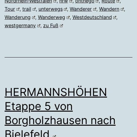
Nordrhein-Westfalen
,
nrw
,
onthego
,
Route
,
Tour
,
trail
,
unterwegs
,
Wanderer
,
Wandern
,
Wanderung
,
Wanderweg
,
Westdeutschland
,
westgermany
,
zu Fuß
HERMANNSHÖHEN
Etappe 5 von
Borgholzhausen nach
Bielefeld