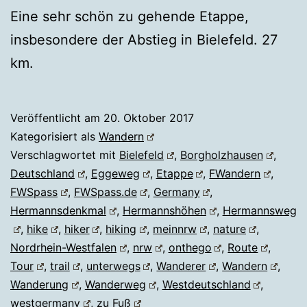
Eine sehr schön zu gehende Etappe,
insbesondere der Abstieg in Bielefeld. 27
km.
Veröffentlicht am
20. Oktober 2017
Kategorisiert als
Wandern
Verschlagwortet mit
Bielefeld
,
Borgholzhausen
,
Deutschland
,
Eggeweg
,
Etappe
,
FWandern
,
FWSpass
,
FWSpass.de
,
Germany
,
Hermannsdenkmal
,
Hermannshöhen
,
Hermannsweg
,
hike
,
hiker
,
hiking
,
meinnrw
,
nature
,
Nordrhein-Westfalen
,
nrw
,
onthego
,
Route
,
Tour
,
trail
,
unterwegs
,
Wanderer
,
Wandern
,
Wanderung
,
Wanderweg
,
Westdeutschland
,
westgermany
,
zu Fuß