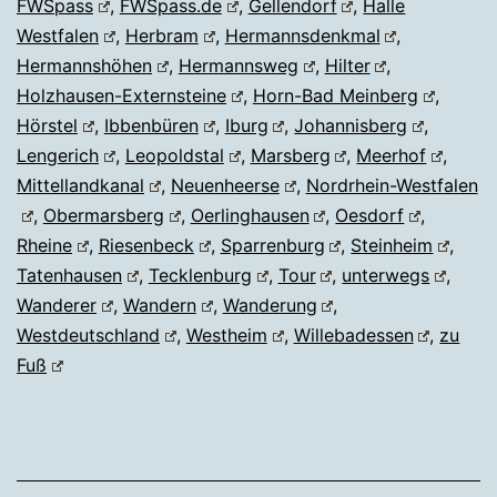
FWSpass
,
FWSpass.de
,
Gellendorf
,
Halle
Westfalen
,
Herbram
,
Hermannsdenkmal
,
Hermannshöhen
,
Hermannsweg
,
Hilter
,
Holzhausen-Externsteine
,
Horn-Bad Meinberg
,
Hörstel
,
Ibbenbüren
,
Iburg
,
Johannisberg
,
Lengerich
,
Leopoldstal
,
Marsberg
,
Meerhof
,
Mittellandkanal
,
Neuenheerse
,
Nordrhein-Westfalen
,
Obermarsberg
,
Oerlinghausen
,
Oesdorf
,
Rheine
,
Riesenbeck
,
Sparrenburg
,
Steinheim
,
Tatenhausen
,
Tecklenburg
,
Tour
,
unterwegs
,
Wanderer
,
Wandern
,
Wanderung
,
Westdeutschland
,
Westheim
,
Willebadessen
,
zu
Fuß