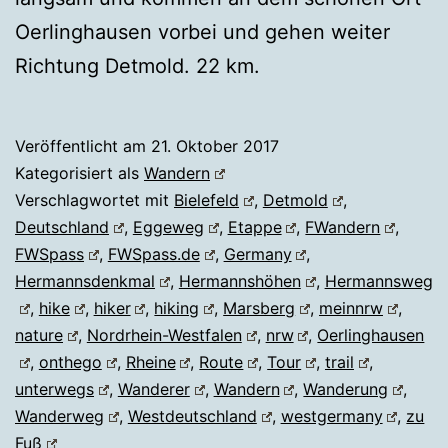
Oerlinghausen vorbei und gehen weiter
Richtung Detmold. 22 km.
Veröffentlicht am
21. Oktober 2017
Kategorisiert als
Wandern
Verschlagwortet mit
Bielefeld
,
Detmold
,
Deutschland
,
Eggeweg
,
Etappe
,
FWandern
,
FWSpass
,
FWSpass.de
,
Germany
,
Hermannsdenkmal
,
Hermannshöhen
,
Hermannsweg
,
hike
,
hiker
,
hiking
,
Marsberg
,
meinnrw
,
nature
,
Nordrhein-Westfalen
,
nrw
,
Oerlinghausen
,
onthego
,
Rheine
,
Route
,
Tour
,
trail
,
unterwegs
,
Wanderer
,
Wandern
,
Wanderung
,
Wanderweg
,
Westdeutschland
,
westgermany
,
zu
Fuß