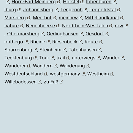
,
Horn-Bad Meinberg
,
Hörstel
,
Ibbenbüren
,
Iburg
,
Johannisberg
,
Lengerich
,
Leopoldstal
,
Marsberg
,
Meerhof
,
meinnrw
,
Mittellandkanal
,
nature
,
Neuenheerse
,
Nordrhein-Westfalen
,
nrw
,
Obermarsberg
,
Oerlinghausen
,
Oesdorf
,
onthego
,
Rheine
,
Riesenbeck
,
Route
,
Sparrenburg
,
Steinheim
,
Tatenhausen
,
Tecklenburg
,
Tour
,
trail
,
unterwegs
,
Wander
,
Wanderer
,
Wandern
,
Wanderung
,
Westdeutschland
,
westgermany
,
Westheim
,
Willebadessen
,
zu Fuß