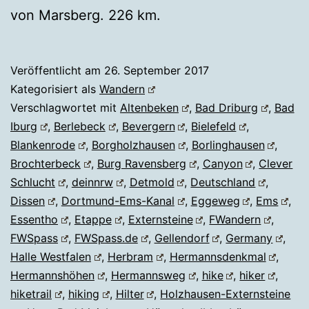
von Marsberg. 226 km.
Veröffentlicht am
26. September 2017
Kategorisiert als
Wandern
Verschlagwortet mit
Altenbeken
,
Bad Driburg
,
Bad
Iburg
,
Berlebeck
,
Bevergern
,
Bielefeld
,
Blankenrode
,
Borgholzhausen
,
Borlinghausen
,
Brochterbeck
,
Burg Ravensberg
,
Canyon
,
Clever
Schlucht
,
deinnrw
,
Detmold
,
Deutschland
,
Dissen
,
Dortmund-Ems-Kanal
,
Eggeweg
,
Ems
,
Essentho
,
Etappe
,
Externsteine
,
FWandern
,
FWSpass
,
FWSpass.de
,
Gellendorf
,
Germany
,
Halle Westfalen
,
Herbram
,
Hermannsdenkmal
,
Hermannshöhen
,
Hermannsweg
,
hike
,
hiker
,
hiketrail
,
hiking
,
Hilter
,
Holzhausen-Externsteine