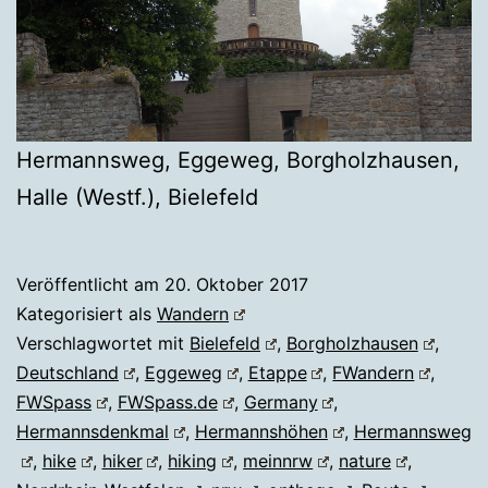
Hermannsweg, Eggeweg, Borgholzhausen,
Halle (Westf.), Bielefeld
Veröffentlicht am
20. Oktober 2017
Kategorisiert als
Wandern
Verschlagwortet mit
Bielefeld
,
Borgholzhausen
,
Deutschland
,
Eggeweg
,
Etappe
,
FWandern
,
FWSpass
,
FWSpass.de
,
Germany
,
Hermannsdenkmal
,
Hermannshöhen
,
Hermannsweg
,
hike
,
hiker
,
hiking
,
meinnrw
,
nature
,