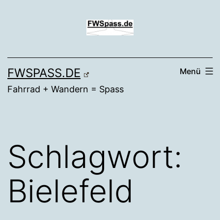
Zum
Inhalt
springen
FWSPASS.DE
Menü
Fahrrad + Wandern = Spass
Schlagwort:
Bielefeld