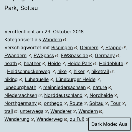
Park, Soltau
Veröffentlicht am
29. Oktober 2018
Kategorisiert als
Wandern
Verschlagwortet mit
Bispingen
,
Deimern
,
Etappe
,
FWandern
,
FWSpass
,
FWSpass.de
,
Germany
,
heath
,
heather
,
Heide
,
Heide Park
,
Heideblüte
,
Heidschnuckenweg
,
hike
,
hiker
,
hiketrail
,
hiking
,
Luhequelle
,
Lüneburger Heide
,
luneburgheath
,
meinniedersachsen
,
nature
,
Niedersachsen
,
Norddeutschland
,
Nordheide
,
Northgermany
,
onthego
,
Route
,
Soltau
,
Tour
,
trail
,
unterwegs
,
Wanderer
,
Wandern
,
Wanderung
,
Wanderweg
,
zu Fuß
Dark Mode: