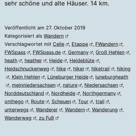
sehr schöne und alte Häuser. 14 km.
Veröffentlicht am
27. Oktober 2019
Kategorisiert als
Wandern
Verschlagwortet mit
Celle
,
Etappe
,
FWandern
,
FWSpass
,
FWSpass.de
,
Germany
,
Groß Hehlen
,
heath
,
heather
,
Heide
,
Heideblüte
,
Heidschnuckenweg
,
hike
,
hiker
,
hiketrail
,
hiking
,
Klein Hehlen
,
Lüneburger Heide
,
luneburgheath
,
meinniedersachsen
,
nature
,
Niedersachsen
,
Norddeutschland
,
Nordheide
,
Northgermany
,
onthego
,
Route
,
Scheuen
,
Tour
,
trail
,
unterwegs
,
Wanderer
,
Wandern
,
Wanderung
,
Wanderweg
,
zu Fuß