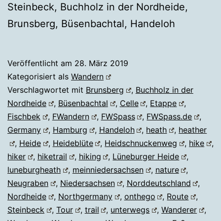
Steinbeck, Buchholz in der Nordheide,
Brunsberg, Büsenbachtal, Handeloh
Veröffentlicht am
28. März 2019
Kategorisiert als
Wandern
Verschlagwortet mit
Brunsberg
,
Buchholz in der
Nordheide
,
Büsenbachtal
,
Celle
,
Etappe
,
Fischbek
,
FWandern
,
FWSpass
,
FWSpass.de
,
Germany
,
Hamburg
,
Handeloh
,
heath
,
heather
,
Heide
,
Heideblüte
,
Heidschnuckenweg
,
hike
,
hiker
,
hiketrail
,
hiking
,
Lüneburger Heide
,
luneburgheath
,
meinniedersachsen
,
nature
,
Neugraben
,
Niedersachsen
,
Norddeutschland
,
Nordheide
,
Northgermany
,
onthego
,
Route
,
Steinbeck
,
Tour
,
trail
,
unterwegs
,
Wanderer
,