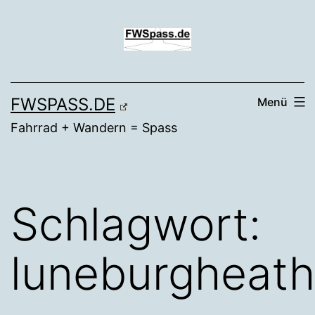
Zum
Inhalt
springen
FWSPASS.DE
Menü
Fahrrad + Wandern = Spass
Schlagwort:
luneburgheath