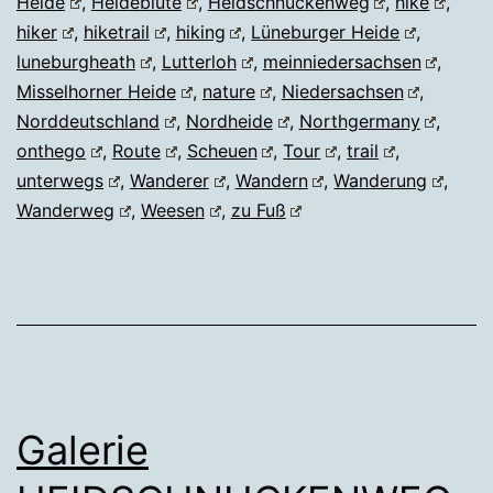
Heide
,
Heideblüte
,
Heidschnuckenweg
,
hike
,
hiker
,
hiketrail
,
hiking
,
Lüneburger Heide
,
luneburgheath
,
Lutterloh
,
meinniedersachsen
,
Misselhorner Heide
,
nature
,
Niedersachsen
,
Norddeutschland
,
Nordheide
,
Northgermany
,
onthego
,
Route
,
Scheuen
,
Tour
,
trail
,
unterwegs
,
Wanderer
,
Wandern
,
Wanderung
,
Wanderweg
,
Weesen
,
zu Fuß
Galerie