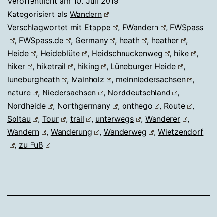
Veröffentlicht am
10. Juli 2019
Kategorisiert als
Wandern
Verschlagwortet mit
Etappe
,
FWandern
,
FWSpass
,
FWSpass.de
,
Germany
,
heath
,
heather
,
Heide
,
Heideblüte
,
Heidschnuckenweg
,
hike
,
hiker
,
hiketrail
,
hiking
,
Lüneburger Heide
,
luneburgheath
,
Mainholz
,
meinniedersachsen
,
nature
,
Niedersachsen
,
Norddeutschland
,
Nordheide
,
Northgermany
,
onthego
,
Route
,
Soltau
,
Tour
,
trail
,
unterwegs
,
Wanderer
,
Wandern
,
Wanderung
,
Wanderweg
,
Wietzendorf
,
zu Fuß