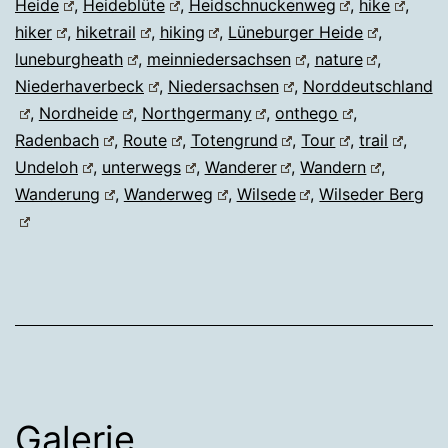
Heide
,
Heideblüte
,
Heidschnuckenweg
,
hike
,
hiker
,
hiketrail
,
hiking
,
Lüneburger Heide
,
luneburgheath
,
meinniedersachsen
,
nature
,
Niederhaverbeck
,
Niedersachsen
,
Norddeutschland
,
Nordheide
,
Northgermany
,
onthego
,
Radenbach
,
Route
,
Totengrund
,
Tour
,
trail
,
Undeloh
,
unterwegs
,
Wanderer
,
Wandern
,
Wanderung
,
Wanderweg
,
Wilsede
,
Wilseder Berg
Galerie