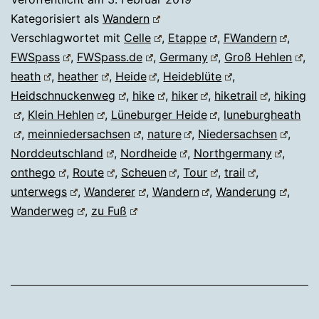
Kategorisiert als
Wandern
Verschlagwortet mit
Celle
,
Etappe
,
FWandern
,
FWSpass
,
FWSpass.de
,
Germany
,
Groß Hehlen
,
heath
,
heather
,
Heide
,
Heideblüte
,
Heidschnuckenweg
,
hike
,
hiker
,
hiketrail
,
hiking
,
Klein Hehlen
,
Lüneburger Heide
,
luneburgheath
,
meinniedersachsen
,
nature
,
Niedersachsen
,
Norddeutschland
,
Nordheide
,
Northgermany
,
onthego
,
Route
,
Scheuen
,
Tour
,
trail
,
unterwegs
,
Wanderer
,
Wandern
,
Wanderung
,
Wanderweg
,
zu Fuß