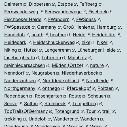
Deimern
,
Dibbersen
,
Etappe
,
Faßberg
,
Fernwanderweg
,
Fernwanderwege
,
Fischbek
,
Fischbeker Heide
,
FWandern
,
FWSpass
,
FWSpass.de
,
Germany
,
Groß Hehlen
,
Hamburg
,
Handeloh
,
heath
,
heather
,
Heide
,
Heideblüte
,
Heidepark
,
Heidschnuckenweg
,
hike
,
hiker
,
hiking
,
Hützel
,
Langenrehm
,
Lüneburger Heide
,
luneburgheath
,
Lutterloh
,
Mainholz
,
meinniedersachsen
,
Müden (Örtze)
,
nature
,
Nenndorf
,
Neugraben
,
Niederhaverbeck
,
Niedersachsen
,
Norddeutschland
,
Nordheide
,
Northgermany
,
onthego
,
Pferdekopf
,
Poitzen
,
Radenbach
,
Rosengarten
,
Route
,
Scheuen
,
Seeve
,
Soltau
,
Steinbeck
,
Tempelberg
,
TopTrailsOfGermany
,
Totengrund
,
Tour
,
trail
,
trekking
,
Undeloh
,
Wanderer
,
Wandern
,
Wanderung
,
Wanderweg
,
Weesen
,
Wesel
,