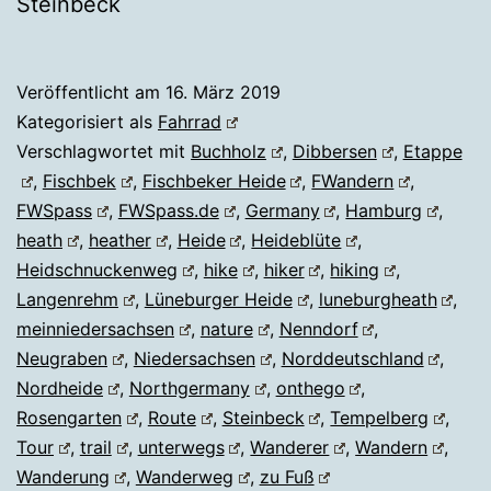
Steinbeck
Veröffentlicht am
16. März 2019
Kategorisiert als
Fahrrad
Verschlagwortet mit
Buchholz
,
Dibbersen
,
Etappe
,
Fischbek
,
Fischbeker Heide
,
FWandern
,
FWSpass
,
FWSpass.de
,
Germany
,
Hamburg
,
heath
,
heather
,
Heide
,
Heideblüte
,
Heidschnuckenweg
,
hike
,
hiker
,
hiking
,
Langenrehm
,
Lüneburger Heide
,
luneburgheath
,
meinniedersachsen
,
nature
,
Nenndorf
,
Neugraben
,
Niedersachsen
,
Norddeutschland
,
Nordheide
,
Northgermany
,
onthego
,
Rosengarten
,
Route
,
Steinbeck
,
Tempelberg
,
Tour
,
trail
,
unterwegs
,
Wanderer
,
Wandern
,
Wanderung
,
Wanderweg
,
zu Fuß