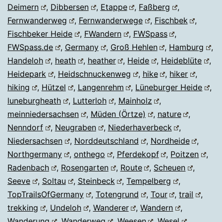
Deimern
,
Dibbersen
,
Etappe
,
Faßberg
,
Fernwanderweg
,
Fernwanderwege
,
Fischbek
,
Fischbeker Heide
,
FWandern
,
FWSpass
,
FWSpass.de
,
Germany
,
Groß Hehlen
,
Hamburg
,
Handeloh
,
heath
,
heather
,
Heide
,
Heideblüte
,
Heidepark
,
Heidschnuckenweg
,
hike
,
hiker
,
hiking
,
Hützel
,
Langenrehm
,
Lüneburger Heide
,
luneburgheath
,
Lutterloh
,
Mainholz
,
meinniedersachsen
,
Müden (Örtze)
,
nature
,
Nenndorf
,
Neugraben
,
Niederhaverbeck
,
Niedersachsen
,
Norddeutschland
,
Nordheide
,
Northgermany
,
onthego
,
Pferdekopf
,
Poitzen
,
Radenbach
,
Rosengarten
,
Route
,
Scheuen
,
Seeve
,
Soltau
,
Steinbeck
,
Tempelberg
,
TopTrailsOfGermany
,
Totengrund
,
Tour
,
trail
,
trekking
,
Undeloh
,
Wanderer
,
Wandern
,
Wanderung
,
Wanderweg
,
Weesen
,
Wesel
,