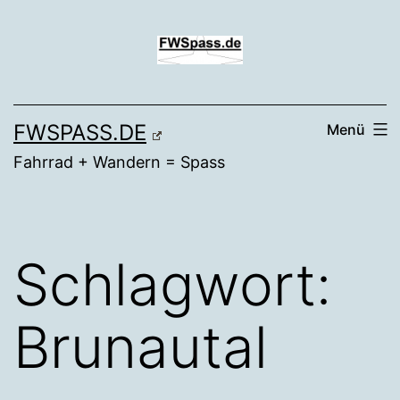
Zum
Inhalt
springen
FWSPASS.DE
Menü
Fahrrad + Wandern = Spass
Schlagwort:
Brunautal