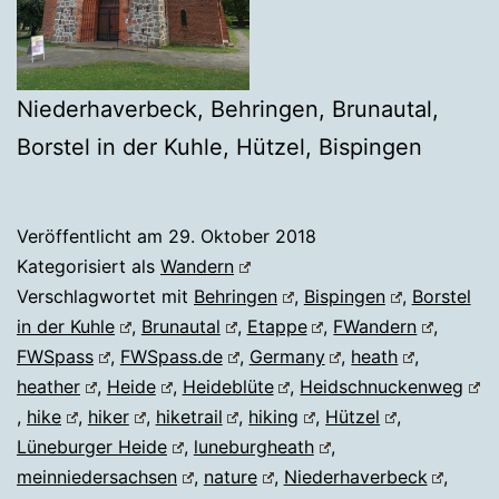
Niederhaverbeck, Behringen, Brunautal,
Borstel in der Kuhle, Hützel, Bispingen
Veröffentlicht am
29. Oktober 2018
Kategorisiert als
Wandern
Verschlagwortet mit
Behringen
,
Bispingen
,
Borstel
in der Kuhle
,
Brunautal
,
Etappe
,
FWandern
,
FWSpass
,
FWSpass.de
,
Germany
,
heath
,
heather
,
Heide
,
Heideblüte
,
Heidschnuckenweg
,
hike
,
hiker
,
hiketrail
,
hiking
,
Hützel
,
Lüneburger Heide
,
luneburgheath
,
meinniedersachsen
,
nature
,
Niederhaverbeck
,