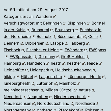
Veröffentlicht am
29. August 2017
Kategorisiert als
Wandern
Verschlagwortet mit
Behringen
,
Bispingen
,
Borstel
in der Kuhle
,
Brunautal
,
Brunsberg
,
Buchholz in
der Nordheide
,
Bucholz
,
Büsenbachtal
,
Celle
,
Deimern
,
Dibbersen
,
Etappe
,
Faßberg
,
Fischbek
,
Fischbeker Heide
,
FWandern
,
FWSpass
,
FWSpass.de
,
Germany
,
Groß Hehlen
,
Hamburg
,
Handeloh
,
heath
,
heather
,
Heide
,
Heideblüte
,
Heidepark
,
Heidschnuckenweg
,
hiking
,
Hützel
,
Langenrehm
,
Lüneburger Heide
,
luneburgheath
,
Lutterloh
,
Mainholz
,
meinniedersachsen
,
Müden (Örtze)
,
nature
,
Nenndorf
,
Neugraben
,
Niederhaverbeck
,
Niedersachsen
,
Norddeutschland
,
Nordheide
,
Northgermany
,
onthego
,
Pferdekopf
,
Poitzen
,