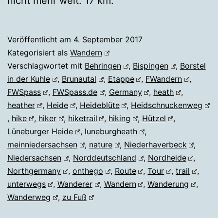
nicht mehr weit. 17 km.
Veröffentlicht am
4. September 2017
Kategorisiert als
Wandern
Verschlagwortet mit
Behringen
,
Bispingen
,
Borstel
in der Kuhle
,
Brunautal
,
Etappe
,
FWandern
,
FWSpass
,
FWSpass.de
,
Germany
,
heath
,
heather
,
Heide
,
Heideblüte
,
Heidschnuckenweg
,
hike
,
hiker
,
hiketrail
,
hiking
,
Hützel
,
Lüneburger Heide
,
luneburgheath
,
meinniedersachsen
,
nature
,
Niederhaverbeck
,
Niedersachsen
,
Norddeutschland
,
Nordheide
,
Northgermany
,
onthego
,
Route
,
Tour
,
trail
,
unterwegs
,
Wanderer
,
Wandern
,
Wanderung
,
Wanderweg
,
zu Fuß