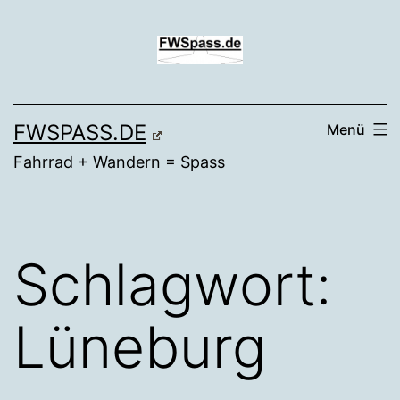
Zum
Inhalt
springen
FWSPASS.DE
Menü
Fahrrad + Wandern = Spass
Schlagwort:
Lüneburg