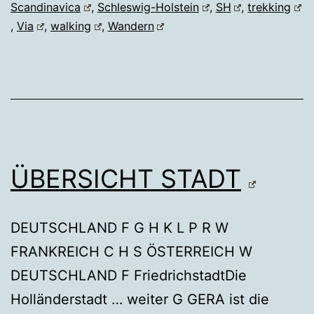
Scandinavica
,
Schleswig-Holstein
,
SH
,
trekking
,
Via
,
walking
,
Wandern
ÜBERSICHT STADT
DEUTSCHLAND F G H K L P R W
FRANKREICH C H S ÖSTERREICH W
DEUTSCHLAND F FriedrichstadtDie
Holländerstadt … weiter G GERA ist die